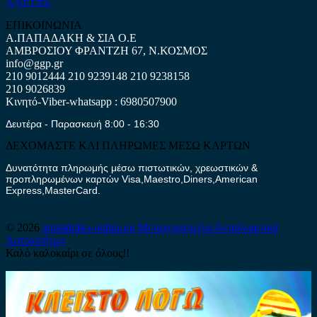
ΧΑΡΤΗΣ
ΕΠΙΚΟΙΝΩΝΙΑ
Α.ΠΑΠΑΔΑΚΗ & ΣΙΑ Ο.Ε
ΑΜΒΡΟΣΙΟΥ ΦΡΑΝΤΖΗ 67, Ν.ΚΟΣΜΟΣ
info@ggp.gr
210 9012444
210 9239148
210 9238158
210 9026839
Κινητό-Viber-whatsapp : 6980507900
Δευτέρα - Παρασκευή 8:00 - 16:30
ΔΕΧΟΜΑΣΤΕ ΚΑΙ ΠΛΗΡΩΜΕΣ ΜΕΣΩ ΚΑΡΤΩΝ
Δυνατότητα πληρωμής μέσω πιστωτικών, χρεωστικών &
προπληρωμένων καρτών Visa,Maestro,Diners,American
Express,MasterCard.
© 2026
antalaktika-online.eu
Μεταχειρισμένα Ανταλλακτικά
Αυτοκινήτων
Καλό καλοκαίρι σε όλους!!