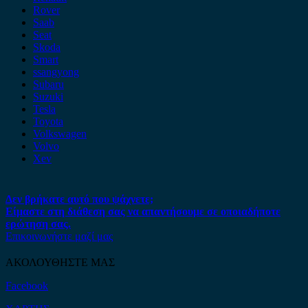
Rover
Saab
Seat
Skoda
Smart
ssangyong
Subaru
Suzuki
Tesla
Toyota
Volkswagen
Volvo
Xev
Δεν βρήκατε αυτό που ψάχνετε;
Είμαστε στη διάθεση σας να απαντήσουμε σε οποιαδήποτε
ερώτηση σας.
Επικοινωνήστε μαζί μας
ΑΚΟΛΟΥΘΗΣΤΕ ΜΑΣ
Facebook