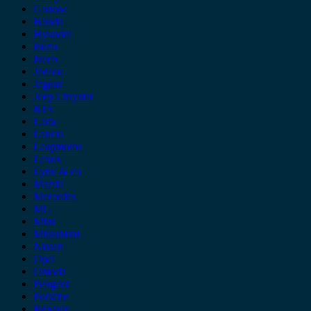
Gonow
Honda
Hyundai
Isuzu
iveco
Jaecoo
Jaguar
Jeep Chrysler
KIA
Lada
Lancia
Leapmotor
Lexus
Lynk & co
Mazda
Mercedes
MG
Mini
Mitsubishi
Nissan
Opel
Omoda
Peugeot
Porsche
Renault