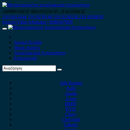
Skip
to
ΑΜΒΡΟΣΙΟΥ ΦΡΑΝΤΖΗ 67, Ν.ΚΟΣΜΟΣ
content
210 9012444
210 9239148
210 9238158
210 9026839
Κινητό-Viber-whatsapp : 6980507900
Primary
Menu
Αρχική Σελίδα
Ποιοί είμαστε
Ανταλλακτικά Αυτοκινήτων
Επικοινωνία
Alfa Romeo
Audi
Austin
Acura
BMW
BYD
Chery
Chevrolet
Citroen
Cupra