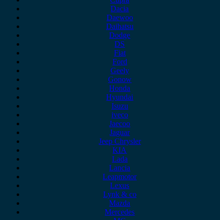
Dacia
Daewoo
Daihatsu
Dodge
DS
Fiat
Ford
Geely
Gonow
Honda
Hyundai
Isuzu
iveco
Jaecoo
Jaguar
Jeep Chrysler
KIA
Lada
Lancia
Leapmotor
Lexus
Lynk & co
Mazda
Mercedes