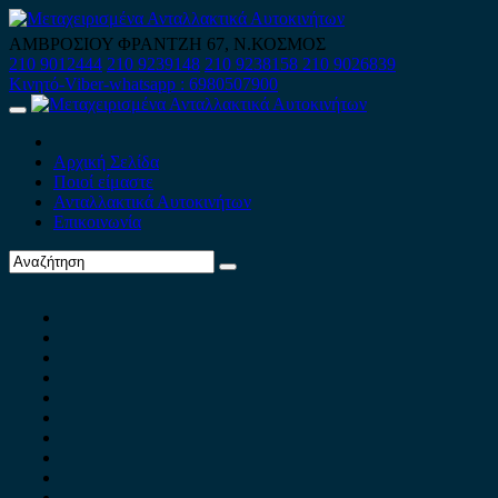
Skip
to
ΑΜΒΡΟΣΙΟΥ ΦΡΑΝΤΖΗ 67, Ν.ΚΟΣΜΟΣ
content
210 9012444
210 9239148
210 9238158
210 9026839
Κινητό-Viber-whatsapp : 6980507900
Primary
Menu
Αρχική Σελίδα
Ποιοί είμαστε
Ανταλλακτικά Αυτοκινήτων
Επικοινωνία