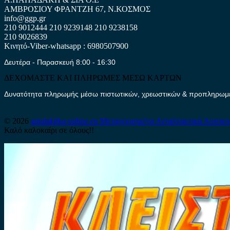
ΑΜΒΡΟΣΙΟΥ ΦΡΑΝΤΖΗ 67, Ν.ΚΟΣΜΟΣ
info@ggp.gr
210 9012444
210 9239148
210 9238158
210 9026839
Κινητό-Viber-whatsapp : 6980507900
Δευτέρα - Παρασκευή 8:00 - 16:30
ΔΕΧΟΜΑΣΤΕ ΚΑΙ ΠΛΗΡΩΜΕΣ ΜΕΣΩ ΚΑΡΤΩΝ
Δυνατότητα πληρωμής μέσω πιστωτικών, χρεωστικών & προπληρωμέν
© 2026
antalaktika-online.eu
Μεταχειρισμένα Ανταλλακτικά Αυτοκι
Καλό καλοκαίρι σε όλους!!