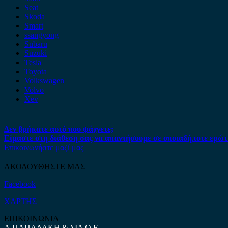
Seat
Skoda
Smart
ssangyong
Subaru
Suzuki
Tesla
Toyota
Volkswagen
Volvo
Xev
Δεν βρήκατε αυτό που ψάχνετε;
Είμαστε στη διάθεση σας να απαντήσουμε σε οποιαδήποτε ερώτ
Επικοινωνήστε μαζί μας
ΑΚΟΛΟΥΘΗΣΤΕ ΜΑΣ
Facebook
ΧΑΡΤΗΣ
ΕΠΙΚΟΙΝΩΝΙΑ
Α.ΠΑΠΑΔΑΚΗ & ΣΙΑ Ο.Ε