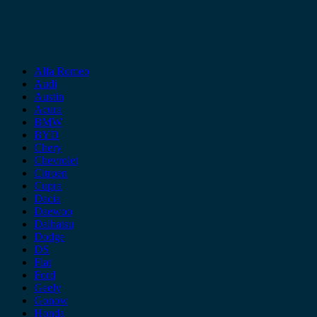
Alfa Romeo
Audi
Austin
Acura
BMW
BYD
Chery
Chevrolet
Citroen
Cupra
Dacia
Daewoo
Daihatsu
Dodge
DS
Fiat
Ford
Geely
Gonow
Honda