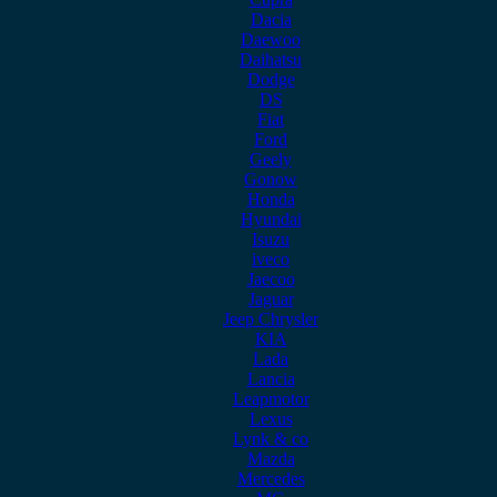
Dacia
Daewoo
Daihatsu
Dodge
DS
Fiat
Ford
Geely
Gonow
Honda
Hyundai
Isuzu
iveco
Jaecoo
Jaguar
Jeep Chrysler
KIA
Lada
Lancia
Leapmotor
Lexus
Lynk & co
Mazda
Mercedes