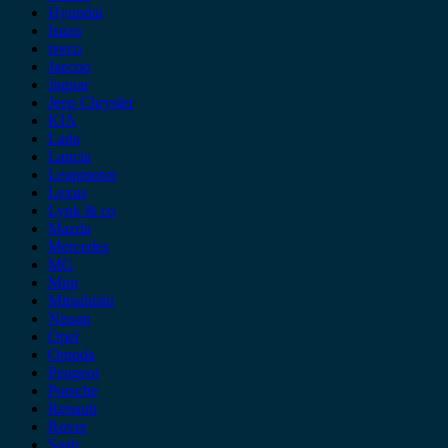
Hyundai
Isuzu
iveco
Jaecoo
Jaguar
Jeep Chrysler
KIA
Lada
Lancia
Leapmotor
Lexus
Lynk & co
Mazda
Mercedes
MG
Mini
Mitsubishi
Nissan
Opel
Omoda
Peugeot
Porsche
Renault
Rover
Saab