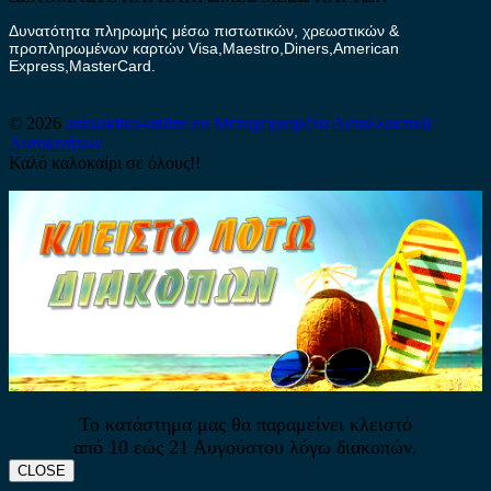
Δυνατότητα πληρωμής μέσω πιστωτικών, χρεωστικών &
προπληρωμένων καρτών Visa,Maestro,Diners,American
Express,MasterCard.
© 2026
antalaktika-online.eu
Μεταχειρισμένα Ανταλλακτικά
Αυτοκινήτων
Καλό καλοκαίρι σε όλους!!
Το κατάστημα μας θα παραμείνει κλειστό
από 10 εώς 21 Αυγούστου λόγω διακοπών.
CLOSE