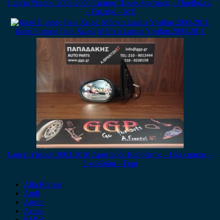
Lancia Ypsilon 2003-2006 Εμπρός Προφυλακτήρας – Προβολείς
– Γαλάζιο – ΜΣ
Καπό Εμπρός Γκρι Χωρίς Μάσκα Lancia Ypsilon 2003-2011
Lancia Ypsilon 2003-2010 Αριστερός Καθρέπτης – Ηλεκτρικός –
5 καλώδια – Γκρι
Alfa Romeo
Audi
Austin
Acura
BMW