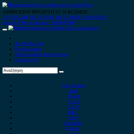
Skip
to
ΑΜΒΡΟΣΙΟΥ ΦΡΑΝΤΖΗ 67, Ν.ΚΟΣΜΟΣ
content
210 9012444
210 9239148
210 9238158
210 9026839
Κινητό-Viber-whatsapp : 6980507900
Primary
Menu
Αρχική Σελίδα
Ποιοί είμαστε
Ανταλλακτικά Αυτοκινήτων
Επικοινωνία
Alfa Romeo
Audi
Austin
Acura
BMW
BYD
Chery
Chevrolet
Citroen
Cupra