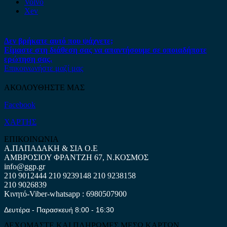
Volvo
Xev
Δεν βρήκατε αυτό που ψάχνετε;
Είμαστε στη διάθεση σας να απαντήσουμε σε οποιαδήποτε
ερώτηση σας.
Επικοινωνήστε μαζί μας
ΑΚΟΛΟΥΘΗΣΤΕ ΜΑΣ
Facebook
ΧΑΡΤΗΣ
ΕΠΙΚΟΙΝΩΝΙΑ
Α.ΠΑΠΑΔΑΚΗ & ΣΙΑ Ο.Ε
ΑΜΒΡΟΣΙΟΥ ΦΡΑΝΤΖΗ 67, Ν.ΚΟΣΜΟΣ
info@ggp.gr
210 9012444
210 9239148
210 9238158
210 9026839
Κινητό-Viber-whatsapp : 6980507900
Δευτέρα - Παρασκευή 8:00 - 16:30
ΔΕΧΟΜΑΣΤΕ ΚΑΙ ΠΛΗΡΩΜΕΣ ΜΕΣΩ ΚΑΡΤΩΝ