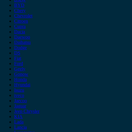
BYD
Chery
Chevrolet
Citroen
Cupra
Dacia
Daewoo
Daihatsu
Dodge
DS
Fiat
Ford
Geely
Gonow
Honda
Hyundai
Isuzu
iveco
Jaecoo
Jaguar
Jeep Chrysler
KIA
Lada
Lancia