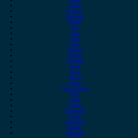
Dacia
Daewoo
Daihatsu
Dodge
DS
Fiat
Ford
Geely
Gonow
Honda
Hyundai
Isuzu
iveco
Jaecoo
Jaguar
Jeep Chrysler
KIA
Lada
Lancia
Leapmotor
Lexus
Lynk & co
Mazda
Mercedes