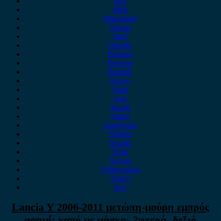
MG
Mini
Mitsubishi
Nissan
Opel
Omoda
Peugeot
Porsche
Renault
Rover
Saab
Seat
Skoda
Smart
ssangyong
Subaru
Suzuki
Tesla
Toyota
Volkswagen
Volvo
Xev
Lancia Y 2006-2011 μετώπη-μούρη εμπρός
ασημί: καπό με μάσκα- 2φτερά- δεξιό