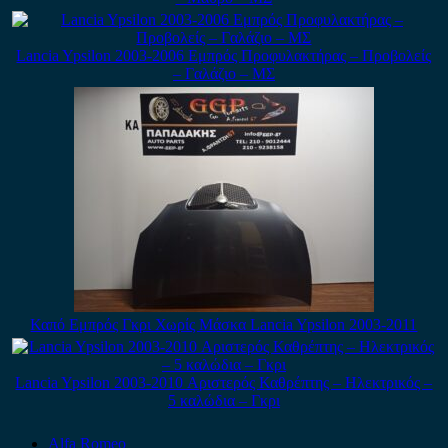
Lancia Ypsilon 2003-2006 Εμπρός Προφυλακτήρας – Προβολείς
– Γαλάζιο – ΜΣ
Καπό Εμπρός Γκρι Χωρίς Μάσκα Lancia Ypsilon 2003-2011
Lancia Ypsilon 2003-2010 Αριστερός Καθρέπτης – Ηλεκτρικός –
5 καλώδια – Γκρι
Alfa Romeo