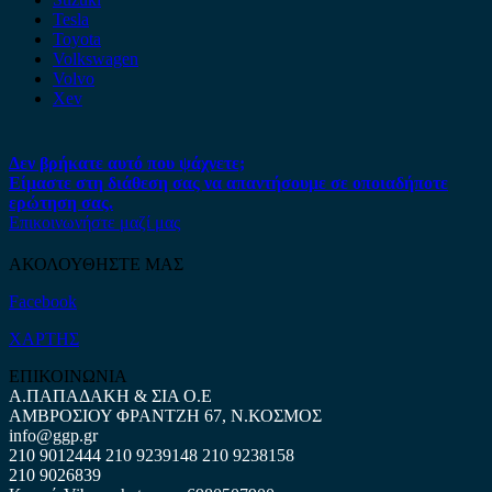
Tesla
Toyota
Volkswagen
Volvo
Xev
Δεν βρήκατε αυτό που ψάχνετε;
Είμαστε στη διάθεση σας να απαντήσουμε σε οποιαδήποτε
ερώτηση σας.
Επικοινωνήστε μαζί μας
ΑΚΟΛΟΥΘΗΣΤΕ ΜΑΣ
Facebook
ΧΑΡΤΗΣ
ΕΠΙΚΟΙΝΩΝΙΑ
Α.ΠΑΠΑΔΑΚΗ & ΣΙΑ Ο.Ε
ΑΜΒΡΟΣΙΟΥ ΦΡΑΝΤΖΗ 67, Ν.ΚΟΣΜΟΣ
info@ggp.gr
210 9012444
210 9239148
210 9238158
210 9026839