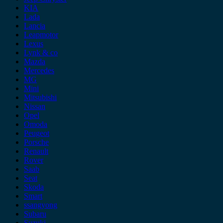
KIA
Lada
Lancia
Leapmotor
Lexus
Lynk & co
Mazda
Mercedes
MG
Mini
Mitsubishi
Nissan
Opel
Omoda
Peugeot
Porsche
Renault
Rover
Saab
Seat
Skoda
Smart
ssangyong
Subaru
Suzuki