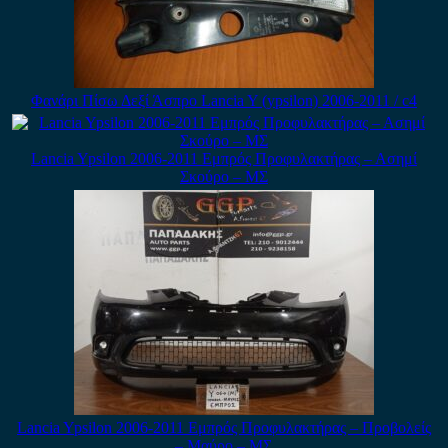
Φανάρι Πίσω Δεξί Άσπρο Lancia Y (ypsilon) 2006-2011 / c4
Lancia Ypsilon 2006-2011 Εμπρός Προφυλακτήρας – Ασημί
Σκούρο – ΜΣ
Lancia Ypsilon 2006-2011 Εμπρός Προφυλακτήρας – Προβολείς
– Μαύρο – ΜΣ