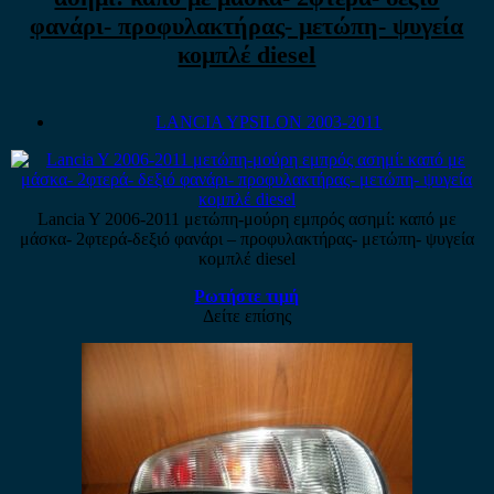
φανάρι- προφυλακτήρας- μετώπη- ψυγεία
κομπλέ diesel
LANCIA YPSILON 2003-2011
Lancia Y 2006-2011 μετώπη-μούρη εμπρός ασημί: καπό με
μάσκα- 2φτερά-δεξιό φανάρι – προφυλακτήρας- μετώπη- ψυγεία
κομπλέ diesel
Ρωτήστε τιμή
Δείτε επίσης