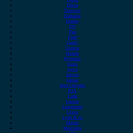
Dacia
Daewoo
Daihatsu
Dodge
DS
Fiat
Ford
Geely
Gonow
Honda
Hyundai
Isuzu
iveco
Jaecoo
Jaguar
Jeep Chrysler
KIA
Lada
Lancia
Leapmotor
Lexus
Lynk & co
Mazda
Mercedes