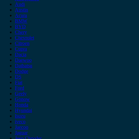
Audi
Austin
Acura
BMW
BYD
Chery
Chevrolet
Citroen
Cupra
Dacia
Daewoo
Daihatsu
Dodge
DS
Fiat
Ford
Geely
Gonow
Honda
Hyundai
Isuzu
iveco
Jaecoo
Jaguar
Jeep Chrysler