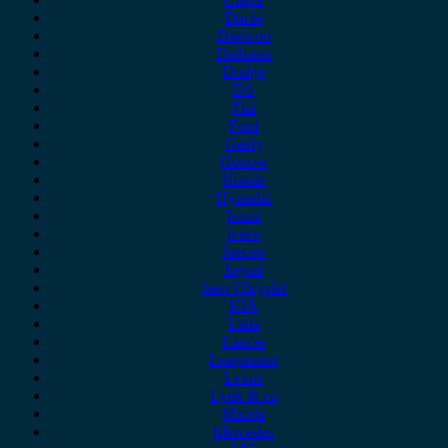
Dacia
Daewoo
Daihatsu
Dodge
DS
Fiat
Ford
Geely
Gonow
Honda
Hyundai
Isuzu
iveco
Jaecoo
Jaguar
Jeep Chrysler
KIA
Lada
Lancia
Leapmotor
Lexus
Lynk & co
Mazda
Mercedes