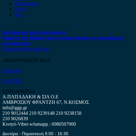
Volkswagen
Volvo
Xev
Δεν βρήκατε αυτό που ψάχνετε;
Είμαστε στη διάθεση σας να απαντήσουμε σε οποιαδήποτε
ερώτηση σας.
Επικοινωνήστε μαζί μας
ΑΚΟΛΟΥΘΗΣΤΕ ΜΑΣ
Facebook
ΧΑΡΤΗΣ
ΕΠΙΚΟΙΝΩΝΙΑ
Α.ΠΑΠΑΔΑΚΗ & ΣΙΑ Ο.Ε
ΑΜΒΡΟΣΙΟΥ ΦΡΑΝΤΖΗ 67, Ν.ΚΟΣΜΟΣ
info@ggp.gr
210 9012444
210 9239148
210 9238158
210 9026839
Κινητό-Viber-whatsapp : 6980507900
Δευτέρα - Παρασκευή 8:00 - 16:30