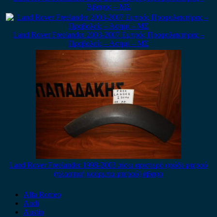
Άβαφος – ΜΣ
Land Rover Freelander 2003-2007 Εμπρός Προφυλακτήρας –
Προβολείς – Ασημί – ΜΣ
Land Rover Freelander 1998-2003 πίσω αριστερό φρύδι φτερού
(πλαστική κούρμπα φτερού) άβαφο
Alfa Romeo
Audi
Austin