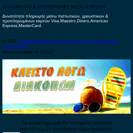
ΔΕΧΟΜΑΣΤΕ ΚΑΙ ΠΛΗΡΩΜΕΣ ΜΕΣΩ ΚΑΡΤΩΝ
Δυνατότητα πληρωμής μέσω πιστωτικών, χρεωστικών &
προπληρωμένων καρτών Visa,Maestro,Diners,American
Express,MasterCard.
© 2026
antalaktika-online.eu
Μεταχειρισμένα Ανταλλακτικά
Αυτοκινήτων
Καλό καλοκαίρι σε όλους!!
Το κατάστημα μας θα παραμείνει κλειστό
από 10 εώς 21 Αυγούστου λόγω διακοπών.