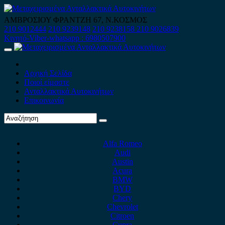
Skip
to
ΑΜΒΡΟΣΙΟΥ ΦΡΑΝΤΖΗ 67, Ν.ΚΟΣΜΟΣ
content
210 9012444
210 9239148
210 9238158
210 9026839
Κινητό-Viber-whatsapp : 6980507900
Primary
Menu
Αρχική Σελίδα
Ποιοί είμαστε
Ανταλλακτικά Αυτοκινήτων
Επικοινωνία
Alfa Romeo
Audi
Austin
Acura
BMW
BYD
Chery
Chevrolet
Citroen
Cupra