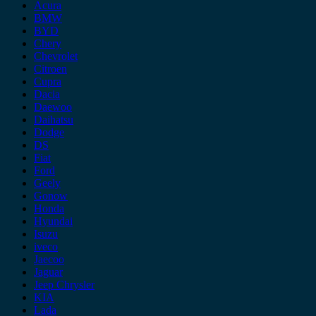
Acura
BMW
BYD
Chery
Chevrolet
Citroen
Cupra
Dacia
Daewoo
Daihatsu
Dodge
DS
Fiat
Ford
Geely
Gonow
Honda
Hyundai
Isuzu
iveco
Jaecoo
Jaguar
Jeep Chrysler
KIA
Lada