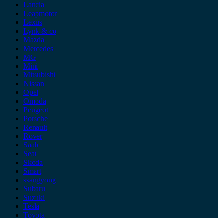
Lancia
Leapmotor
Lexus
Lynk & co
Mazda
Mercedes
MG
Mini
Mitsubishi
Nissan
Opel
Omoda
Peugeot
Porsche
Renault
Rover
Saab
Seat
Skoda
Smart
ssangyong
Subaru
Suzuki
Tesla
Toyota