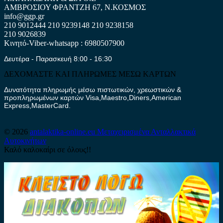
ΑΜΒΡΟΣΙΟΥ ΦΡΑΝΤΖΗ 67, Ν.ΚΟΣΜΟΣ
info@ggp.gr
210 9012444
210 9239148
210 9238158
210 9026839
Κινητό-Viber-whatsapp : 6980507900
Δευτέρα - Παρασκευή 8:00 - 16:30
ΔΕΧΟΜΑΣΤΕ ΚΑΙ ΠΛΗΡΩΜΕΣ ΜΕΣΩ ΚΑΡΤΩΝ
Δυνατότητα πληρωμής μέσω πιστωτικών, χρεωστικών &
προπληρωμένων καρτών Visa,Maestro,Diners,American
Express,MasterCard.
© 2026
antalaktika-online.eu
Μεταχειρισμένα Ανταλλακτικά
Αυτοκινήτων
Καλό καλοκαίρι σε όλους!!