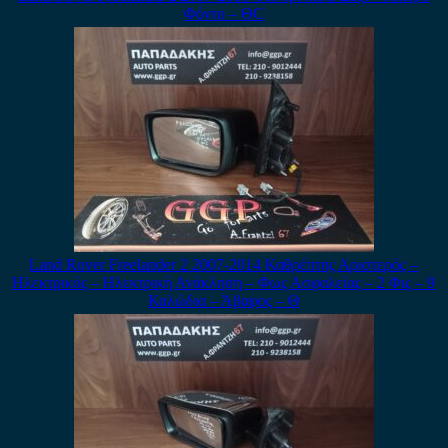
Φόντο – ΘC
Land Rover Freelander 2 2007-2014 Καθρέπτης Αριστερός –
Ηλεκτρικός – Ηλεκτρική Ανάκληση – Φως Ασφαλείας – 2 Φις – 9
Καλώδια – Άβαφος – Θ