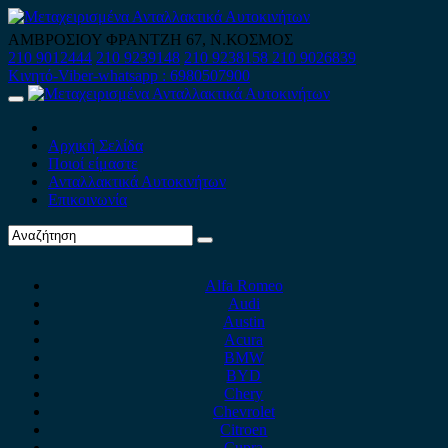
Skip
to
ΑΜΒΡΟΣΙΟΥ ΦΡΑΝΤΖΗ 67, Ν.ΚΟΣΜΟΣ
content
210 9012444
210 9239148
210 9238158
210 9026839
Κινητό-Viber-whatsapp : 6980507900
Primary
Menu
Αρχική Σελίδα
Ποιοί είμαστε
Ανταλλακτικά Αυτοκινήτων
Επικοινωνία
Alfa Romeo
Audi
Austin
Acura
BMW
BYD
Chery
Chevrolet
Citroen
Cupra