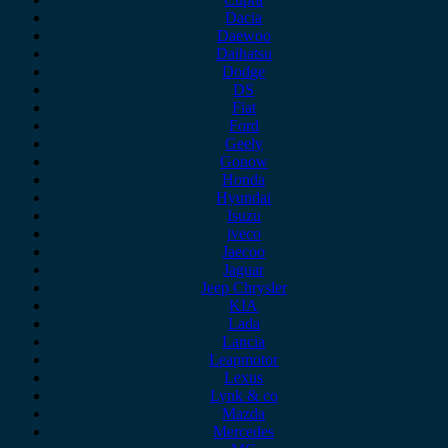
Dacia
Daewoo
Daihatsu
Dodge
DS
Fiat
Ford
Geely
Gonow
Honda
Hyundai
Isuzu
iveco
Jaecoo
Jaguar
Jeep Chrysler
KIA
Lada
Lancia
Leapmotor
Lexus
Lynk & co
Mazda
Mercedes