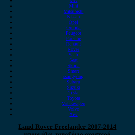
MG
Mini
Mitsubishi
Nissan
Opel
Omoda
Peugeot
Porsche
Renault
Rover
Saab
Seat
Skoda
Smart
ssangyong
Subaru
Suzuki
Tesla
Toyota
Volkswagen
Volvo
Xev
Land Rover Freelander 2007-2014
μπουκάλα, ημιαξόνιο αριστερό