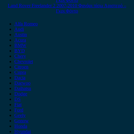
Land Rover Freelander 2 2007-2010 Φανάρι πίσω Αριστερό –
Γκρι Φόντο
Alfa Romeo
Audi
Austin
Acura
BMW
BYD
Chery
Chevrolet
Citroen
Cupra
Dacia
Daewoo
Daihatsu
Dodge
DS
Fiat
Ford
Geely
Gonow
Honda
Hyundai