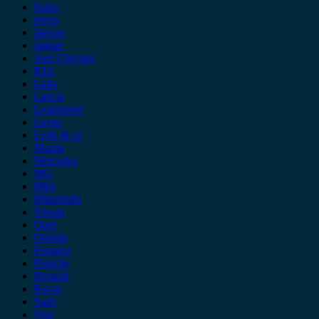
Isuzu
iveco
Jaecoo
Jaguar
Jeep Chrysler
KIA
Lada
Lancia
Leapmotor
Lexus
Lynk & co
Mazda
Mercedes
MG
Mini
Mitsubishi
Nissan
Opel
Omoda
Peugeot
Porsche
Renault
Rover
Saab
Seat