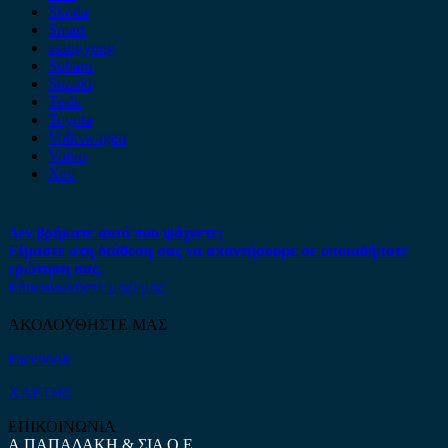
Skoda
Smart
ssangyong
Subaru
Suzuki
Tesla
Toyota
Volkswagen
Volvo
Xev
Δεν βρήκατε αυτό που ψάχνετε;
Είμαστε στη διάθεση σας να απαντήσουμε σε οποιαδήποτε
ερώτηση σας.
Επικοινωνήστε μαζί μας
ΑΚΟΛΟΥΘΗΣΤΕ ΜΑΣ
Facebook
ΧΑΡΤΗΣ
ΕΠΙΚΟΙΝΩΝΙΑ
Α.ΠΑΠΑΔΑΚΗ & ΣΙΑ Ο.Ε