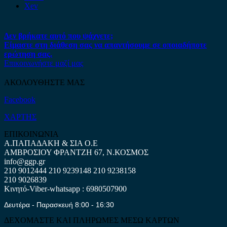
Xev
Δεν βρήκατε αυτό που ψάχνετε;
Είμαστε στη διάθεση σας να απαντήσουμε σε οποιαδήποτε
ερώτηση σας.
Επικοινωνήστε μαζί μας
ΑΚΟΛΟΥΘΗΣΤΕ ΜΑΣ
Facebook
ΧΑΡΤΗΣ
ΕΠΙΚΟΙΝΩΝΙΑ
Α.ΠΑΠΑΔΑΚΗ & ΣΙΑ Ο.Ε
ΑΜΒΡΟΣΙΟΥ ΦΡΑΝΤΖΗ 67, Ν.ΚΟΣΜΟΣ
info@ggp.gr
210 9012444
210 9239148
210 9238158
210 9026839
Κινητό-Viber-whatsapp : 6980507900
Δευτέρα - Παρασκευή 8:00 - 16:30
ΔΕΧΟΜΑΣΤΕ ΚΑΙ ΠΛΗΡΩΜΕΣ ΜΕΣΩ ΚΑΡΤΩΝ