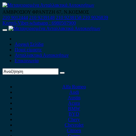
Skip
to
ΑΜΒΡΟΣΙΟΥ ΦΡΑΝΤΖΗ 67, Ν.ΚΟΣΜΟΣ
content
210 9012444
210 9239148
210 9238158
210 9026839
Κινητό-Viber-whatsapp : 6980507900
Primary
Menu
Αρχική Σελίδα
Ποιοί είμαστε
Ανταλλακτικά Αυτοκινήτων
Επικοινωνία
Alfa Romeo
Audi
Austin
Acura
BMW
BYD
Chery
Chevrolet
Citroen
Cupra