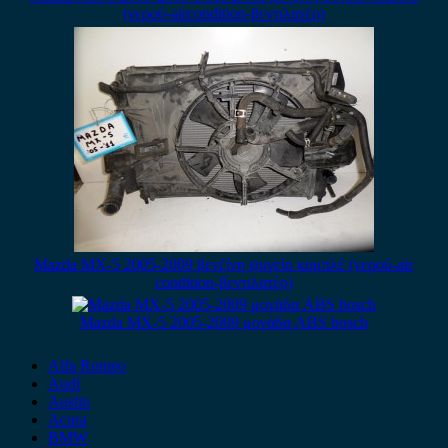
(νερού-aircondition-βεντιλατέρ)
Mazda MX-5 2005-2009 βενζίνη ψυγείο κομπλέ (νερού-air
condition-βεντιλατέρ)
Mazda MX-5 2005-2009 μονάδα ABS bosch
Alfa Romeo
Audi
Austin
Acura
BMW