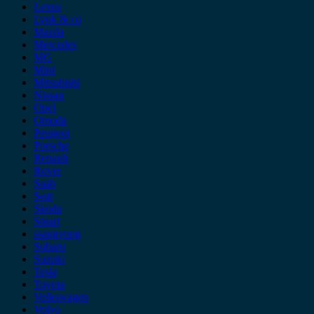
Lexus
Lynk & co
Mazda
Mercedes
MG
Mini
Mitsubishi
Nissan
Opel
Omoda
Peugeot
Porsche
Renault
Rover
Saab
Seat
Skoda
Smart
ssangyong
Subaru
Suzuki
Tesla
Toyota
Volkswagen
Volvo