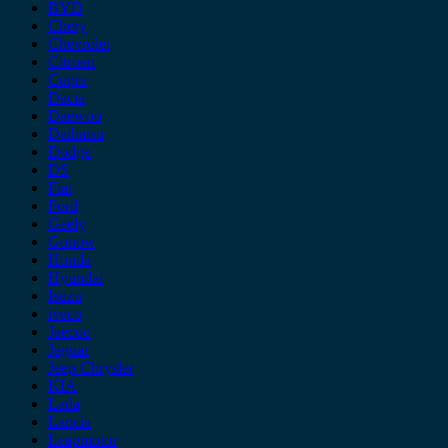
BYD
Chery
Chevrolet
Citroen
Cupra
Dacia
Daewoo
Daihatsu
Dodge
DS
Fiat
Ford
Geely
Gonow
Honda
Hyundai
Isuzu
iveco
Jaecoo
Jaguar
Jeep Chrysler
KIA
Lada
Lancia
Leapmotor