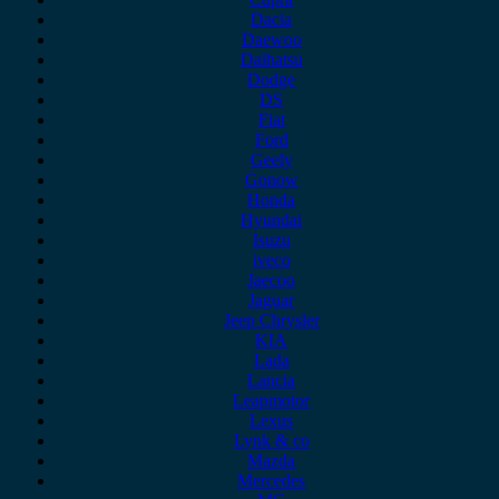
Dacia
Daewoo
Daihatsu
Dodge
DS
Fiat
Ford
Geely
Gonow
Honda
Hyundai
Isuzu
iveco
Jaecoo
Jaguar
Jeep Chrysler
KIA
Lada
Lancia
Leapmotor
Lexus
Lynk & co
Mazda
Mercedes