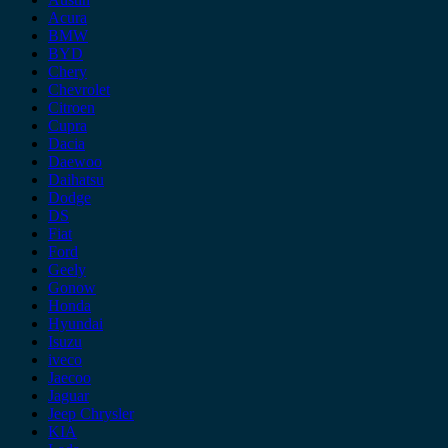
Acura
BMW
BYD
Chery
Chevrolet
Citroen
Cupra
Dacia
Daewoo
Daihatsu
Dodge
DS
Fiat
Ford
Geely
Gonow
Honda
Hyundai
Isuzu
iveco
Jaecoo
Jaguar
Jeep Chrysler
KIA