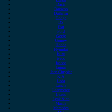
Dacia
Daewoo
Daihatsu
Dodge
DS
Fiat
Ford
Geely
Gonow
Honda
Hyundai
Isuzu
iveco
Jaecoo
Jaguar
Jeep Chrysler
KIA
Lada
Lancia
Leapmotor
Lexus
Lynk & co
Mazda
Mercedes