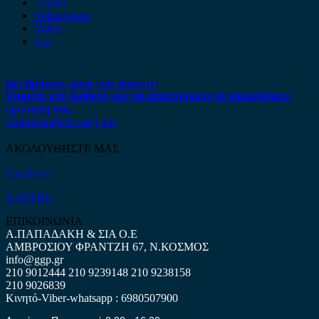
Toyota
Volkswagen
Volvo
Xev
Δεν βρήκατε αυτό που ψάχνετε;
Είμαστε στη διάθεση σας να απαντήσουμε σε οποιαδήποτε
ερώτηση σας.
Επικοινωνήστε μαζί μας
ΑΚΟΛΟΥΘΗΣΤΕ ΜΑΣ
Facebook
ΧΑΡΤΗΣ
ΕΠΙΚΟΙΝΩΝΙΑ
Α.ΠΑΠΑΔΑΚΗ & ΣΙΑ Ο.Ε
ΑΜΒΡΟΣΙΟΥ ΦΡΑΝΤΖΗ 67, Ν.ΚΟΣΜΟΣ
info@ggp.gr
210 9012444
210 9239148
210 9238158
210 9026839
Κινητό-Viber-whatsapp : 6980507900