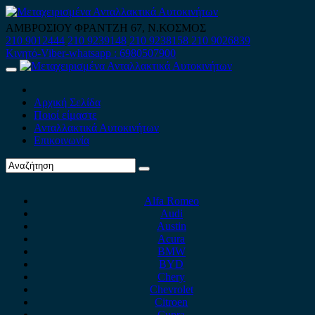
Skip
to
ΑΜΒΡΟΣΙΟΥ ΦΡΑΝΤΖΗ 67, Ν.ΚΟΣΜΟΣ
content
210 9012444
210 9239148
210 9238158
210 9026839
Κινητό-Viber-whatsapp : 6980507900
Primary
Menu
Αρχική Σελίδα
Ποιοί είμαστε
Ανταλλακτικά Αυτοκινήτων
Επικοινωνία
Alfa Romeo
Audi
Austin
Acura
BMW
BYD
Chery
Chevrolet
Citroen
Cupra