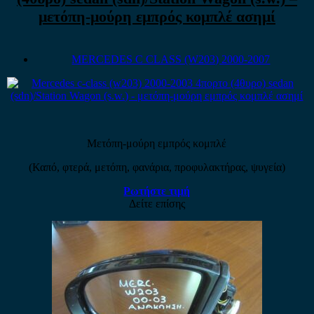
μετόπη-μούρη εμπρός κομπλέ ασημί
MERCEDES C CLASS (W203) 2000-2007
Μετόπη-μούρη εμπρός κομπλέ
(Καπό, φτερά, μετόπη, φανάρια, προφυλακτήρας, ψυγεία)
Ρωτήστε τιμή
Δείτε επίσης