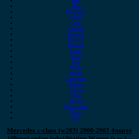
MG
Mini
Mitsubishi
Nissan
Opel
Omoda
Peugeot
Porsche
Renault
Rover
Saab
Seat
Skoda
Smart
ssangyong
Subaru
Suzuki
Tesla
Toyota
Volkswagen
Volvo
Xev
Mercedes c-class (w203) 2000-2003 4πορτο
(4θυρο) sedan (sdn)/Station Wagon (s.w.) –