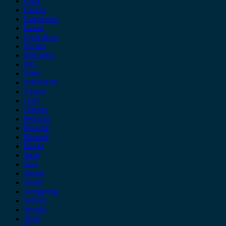
Lada
Lancia
Leapmotor
Lexus
Lynk & co
Mazda
Mercedes
MG
Mini
Mitsubishi
Nissan
Opel
Omoda
Peugeot
Porsche
Renault
Rover
Saab
Seat
Skoda
Smart
ssangyong
Subaru
Suzuki
Tesla