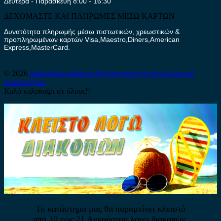
Δευτέρα - Παρασκευή 8:00 - 16:30
ΔΕΧΟΜΑΣΤΕ ΚΑΙ ΠΛΗΡΩΜΕΣ ΜΕΣΩ ΚΑΡΤΩΝ
Δυνατότητα πληρωμής μέσω πιστωτικών, χρεωστικών &
προπληρωμένων καρτών Visa,Maestro,Diners,American
Express,MasterCard.
© 2026
antalaktika-online.eu
Μεταχειρισμένα Ανταλλακτικά
Αυτοκινήτων
Καλό καλοκαίρι σε όλους!!
Το κατάστημα μας θα παραμείνει κλειστό
από 10 εώς 21 Αυγούστου λόγω διακοπών.