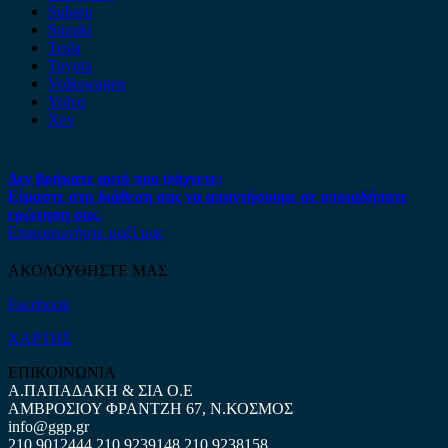
Subaru
Suzuki
Tesla
Toyota
Volkswagen
Volvo
Xev
Δεν βρήκατε αυτό που ψάχνετε;
Είμαστε στη διάθεση σας να απαντήσουμε σε οποιαδήποτε
ερώτηση σας.
Επικοινωνήστε μαζί μας
ΑΚΟΛΟΥΘΗΣΤΕ ΜΑΣ
Facebook
ΧΑΡΤΗΣ
ΕΠΙΚΟΙΝΩΝΙΑ
Α.ΠΑΠΑΔΑΚΗ & ΣΙΑ Ο.Ε
ΑΜΒΡΟΣΙΟΥ ΦΡΑΝΤΖΗ 67, Ν.ΚΟΣΜΟΣ
info@ggp.gr
210 9012444
210 9239148
210 9238158