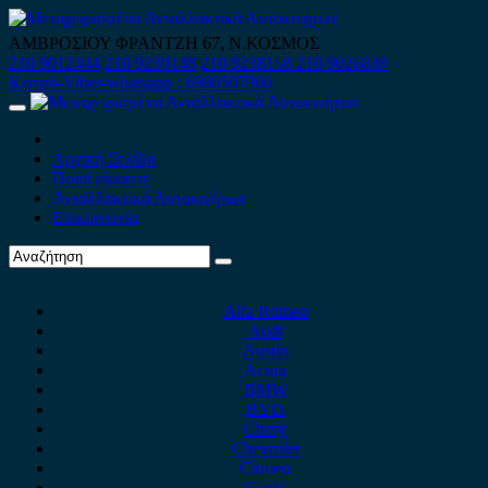
Skip
to
ΑΜΒΡΟΣΙΟΥ ΦΡΑΝΤΖΗ 67, Ν.ΚΟΣΜΟΣ
content
210 9012444
210 9239148
210 9238158
210 9026839
Κινητό-Viber-whatsapp : 6980507900
Primary
Menu
Αρχική Σελίδα
Ποιοί είμαστε
Ανταλλακτικά Αυτοκινήτων
Επικοινωνία
Alfa Romeo
Audi
Austin
Acura
BMW
BYD
Chery
Chevrolet
Citroen
Cupra