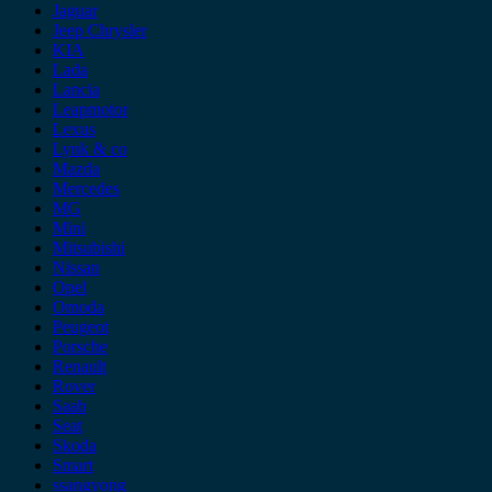
Jaguar
Jeep Chrysler
KIA
Lada
Lancia
Leapmotor
Lexus
Lynk & co
Mazda
Mercedes
MG
Mini
Mitsubishi
Nissan
Opel
Omoda
Peugeot
Porsche
Renault
Rover
Saab
Seat
Skoda
Smart
ssangyong