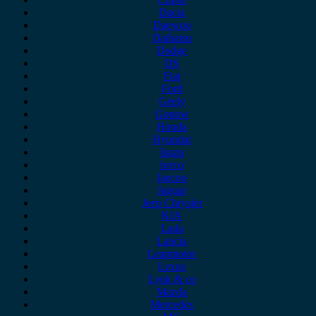
Dacia
Daewoo
Daihatsu
Dodge
DS
Fiat
Ford
Geely
Gonow
Honda
Hyundai
Isuzu
iveco
Jaecoo
Jaguar
Jeep Chrysler
KIA
Lada
Lancia
Leapmotor
Lexus
Lynk & co
Mazda
Mercedes