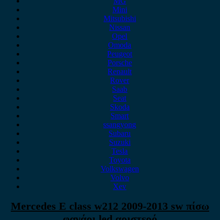
MG
Mini
Mitsubishi
Nissan
Opel
Omoda
Peugeot
Porsche
Renault
Rover
Saab
Seat
Skoda
Smart
ssangyong
Subaru
Suzuki
Tesla
Toyota
Volkswagen
Volvo
Xev
Mercedes E class w212 2009-2013 sw πίσω
φανάρι led αριστερό