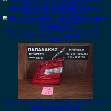
Προφυλακτήρας Εμπρός Προβολείς Αισθητήρες Μαύρος
Mercedes E Class (W212) 2009-2013 / Θ
Φανάρι πίσω Δεξί LED Μαύρη Βάση Λογότυπο Mercedes E-
Class (W212) 2013-2016 Sedan (sdn) 4πορτο (4θυρο)
A2129060803 / Οc1
Mercedes E Class (W212) 2009-2013 Station Wagon (sw) Φανάρι
πίσω Δεξί Εσωτερικό LED / Ο