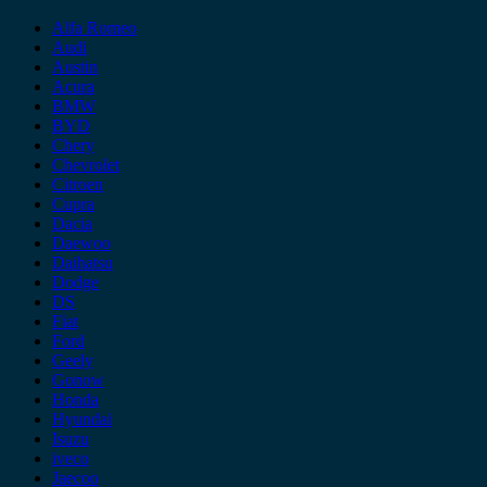
Alfa Romeo
Audi
Austin
Acura
BMW
BYD
Chery
Chevrolet
Citroen
Cupra
Dacia
Daewoo
Daihatsu
Dodge
DS
Fiat
Ford
Geely
Gonow
Honda
Hyundai
Isuzu
iveco
Jaecoo