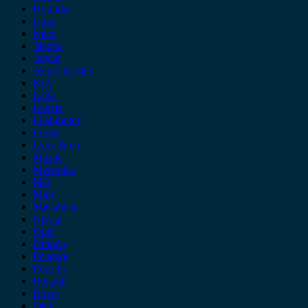
Hyundai
Isuzu
iveco
Jaecoo
Jaguar
Jeep Chrysler
KIA
Lada
Lancia
Leapmotor
Lexus
Lynk & co
Mazda
Mercedes
MG
Mini
Mitsubishi
Nissan
Opel
Omoda
Peugeot
Porsche
Renault
Rover
Saab