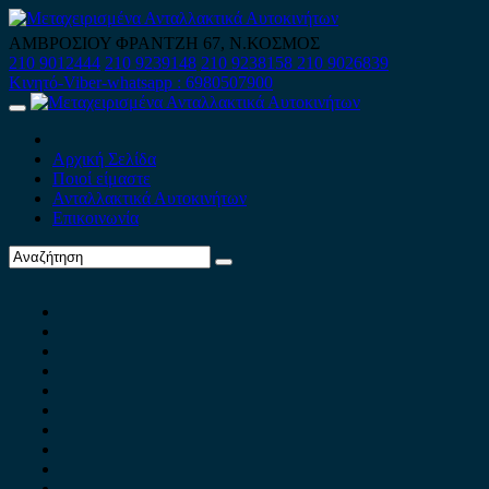
Skip
to
ΑΜΒΡΟΣΙΟΥ ΦΡΑΝΤΖΗ 67, Ν.ΚΟΣΜΟΣ
content
210 9012444
210 9239148
210 9238158
210 9026839
Κινητό-Viber-whatsapp : 6980507900
Primary
Menu
Αρχική Σελίδα
Ποιοί είμαστε
Ανταλλακτικά Αυτοκινήτων
Επικοινωνία