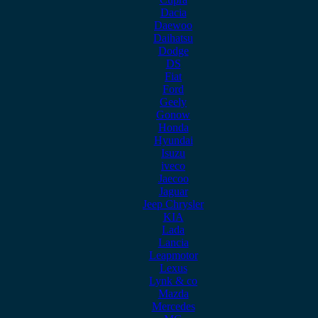
Dacia
Daewoo
Daihatsu
Dodge
DS
Fiat
Ford
Geely
Gonow
Honda
Hyundai
Isuzu
iveco
Jaecoo
Jaguar
Jeep Chrysler
KIA
Lada
Lancia
Leapmotor
Lexus
Lynk & co
Mazda
Mercedes