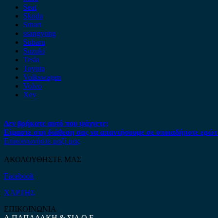
Seat
Skoda
Smart
ssangyong
Subaru
Suzuki
Tesla
Toyota
Volkswagen
Volvo
Xev
Δεν βρήκατε αυτό που ψάχνετε;
Είμαστε στη διάθεση σας να απαντήσουμε σε οποιαδήποτε ερώτ
Επικοινωνήστε μαζί μας
ΑΚΟΛΟΥΘΗΣΤΕ ΜΑΣ
Facebook
ΧΑΡΤΗΣ
ΕΠΙΚΟΙΝΩΝΙΑ
Α.ΠΑΠΑΔΑΚΗ & ΣΙΑ Ο.Ε