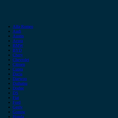
Alfa Romeo
Audi
Austin
Acura
BMW
BYD
Chery
Chevrolet
Citroen
Cupra
Dacia
Daewoo
Daihatsu
Dodge
DS
Fiat
Ford
Geely
Gonow
Honda