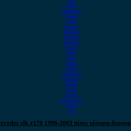
MG
Mini
Mitsubishi
Nissan
Opel
Omoda
Peugeot
Porsche
Renault
Rover
Saab
Seat
Skoda
Smart
ssangyong
Subaru
Suzuki
Tesla
Toyota
Volkswagen
Volvo
Xev
rcedes slk r170 1996-2003 πίσω γέφυρα-διαφορ