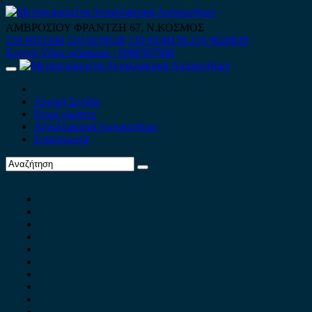
Skip
to
ΑΜΒΡΟΣΙΟΥ ΦΡΑΝΤΖΗ 67, Ν.ΚΟΣΜΟΣ
content
210 9012444
210 9239148
210 9238158
210 9026839
Κινητό-Viber-whatsapp : 6980507900
Primary
Menu
Αρχική Σελίδα
Ποιοί είμαστε
Ανταλλακτικά Αυτοκινήτων
Επικοινωνία