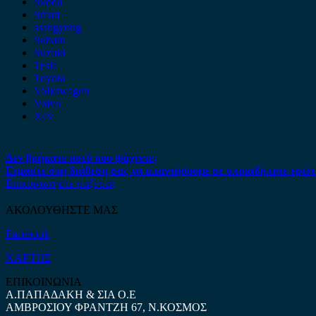
Skoda
Smart
ssangyong
Subaru
Suzuki
Tesla
Toyota
Volkswagen
Volvo
Xev
Δεν βρήκατε αυτό που ψάχνετε;
Είμαστε στη διάθεση σας να απαντήσουμε σε οποιαδήποτε ερώτ
Επικοινωνήστε μαζί μας
ΑΚΟΛΟΥΘΗΣΤΕ ΜΑΣ
Facebook
ΧΑΡΤΗΣ
ΕΠΙΚΟΙΝΩΝΙΑ
Α.ΠΑΠΑΔΑΚΗ & ΣΙΑ Ο.Ε
ΑΜΒΡΟΣΙΟΥ ΦΡΑΝΤΖΗ 67, Ν.ΚΟΣΜΟΣ