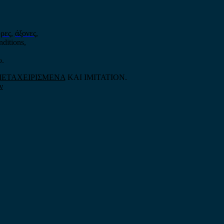
ρες
,
άξονες
,
nditions,
υ.
ΕΤΑΧΕΙΡΙΣΜΕΝΑ
ΚΑΙ IMITATION.
ν