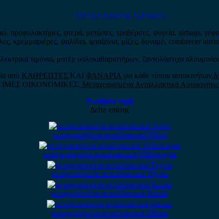
ΑΝΤΑΛΛΑΚΤΙΚΑ-PARTS
πώ
,
προφυλακτήρες
,
φτερά
,
μετώπες
,
τραβέρσες
,
ψυγεία
,
airbags
,
γέφυ
λες
,
κρεμμαριέρες
,
ψαλίδια
,
ιμιαξόνια
,
μίζες
,
δυναμό
, combrecer airco
λεκτρικά τιμόνια
,
μοτέρ υαλοκαθαριστήρων
,
ζαντολάστιχα
αλουμινίο
λία από
ΚΑΘΡΕΠΤΕΣ
ΚΑΙ
ΦΑΝΑΡΙΑ
για κάθε τύπου αυτοκινήτων,
Μ
ΤΙΜΕΣ ΟΙΚΟΝΟΜΙΚΕΣ.
Μεταχειρισμένα Ανταλλακτικά Αυτοκινήτω
Ρωτήστε τιμή
Δείτε επίσης
μεταχειρισμένα ανταλλακτικά Volvo
μεταχειρισμένα ανταλλακτικά Volkswagen
μεταχειρισμένα ανταλλακτικά Toyota
μεταχειρισμένα ανταλλακτικά Suzuki
μεταχειρισμένα ανταλλακτικά Subaru