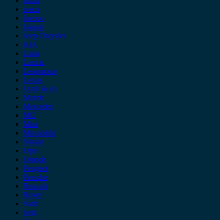
Isuzu
iveco
Jaecoo
Jaguar
Jeep Chrysler
KIA
Lada
Lancia
Leapmotor
Lexus
Lynk & co
Mazda
Mercedes
MG
Mini
Mitsubishi
Nissan
Opel
Omoda
Peugeot
Porsche
Renault
Rover
Saab
Seat