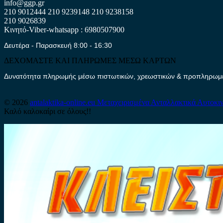
info@ggp.gr
210 9012444
210 9239148
210 9238158
210 9026839
Κινητό-Viber-whatsapp : 6980507900
Δευτέρα - Παρασκευή 8:00 - 16:30
ΔΕΧΟΜΑΣΤΕ ΚΑΙ ΠΛΗΡΩΜΕΣ ΜΕΣΩ ΚΑΡΤΩΝ
Δυνατότητα πληρωμής μέσω πιστωτικών, χρεωστικών & προπληρωμέν
© 2026
antalaktika-online.eu
Μεταχειρισμένα Ανταλλακτικά Αυτοκι
Καλό καλοκαίρι σε όλους!!