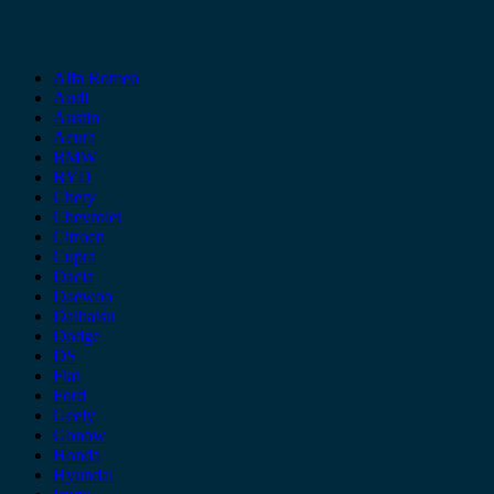
Alfa Romeo
Audi
Austin
Acura
BMW
BYD
Chery
Chevrolet
Citroen
Cupra
Dacia
Daewoo
Daihatsu
Dodge
DS
Fiat
Ford
Geely
Gonow
Honda
Hyundai