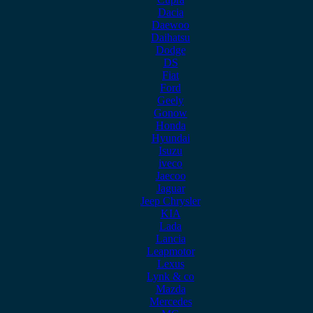
Dacia
Daewoo
Daihatsu
Dodge
DS
Fiat
Ford
Geely
Gonow
Honda
Hyundai
Isuzu
iveco
Jaecoo
Jaguar
Jeep Chrysler
KIA
Lada
Lancia
Leapmotor
Lexus
Lynk & co
Mazda
Mercedes