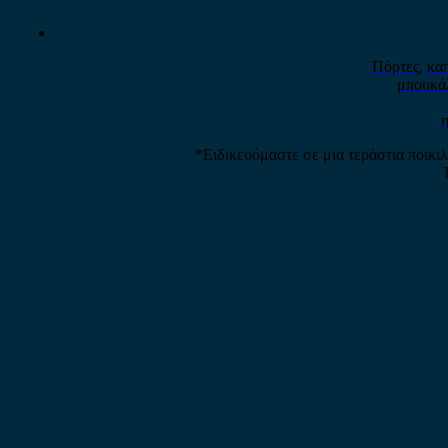
Πόρτες
,
κα
μπουκά
η
*Ειδικευόμαστε σε μια τεράστια ποικι