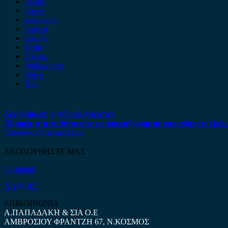
Skoda
Smart
ssangyong
Subaru
Suzuki
Tesla
Toyota
Volkswagen
Volvo
Xev
Δεν βρήκατε αυτό που ψάχνετε;
Είμαστε στη διάθεση σας να απαντήσουμε σε οποιαδήποτε ερώτ
Επικοινωνήστε μαζί μας
ΑΚΟΛΟΥΘΗΣΤΕ ΜΑΣ
Facebook
ΧΑΡΤΗΣ
ΕΠΙΚΟΙΝΩΝΙΑ
Α.ΠΑΠΑΔΑΚΗ & ΣΙΑ Ο.Ε
ΑΜΒΡΟΣΙΟΥ ΦΡΑΝΤΖΗ 67, Ν.ΚΟΣΜΟΣ