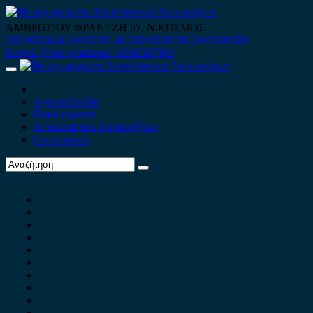
Skip
to
ΑΜΒΡΟΣΙΟΥ ΦΡΑΝΤΖΗ 67, Ν.ΚΟΣΜΟΣ
content
210 9012444
210 9239148
210 9238158
210 9026839
Κινητό-Viber-whatsapp : 6980507900
Primary
Menu
Αρχική Σελίδα
Ποιοί είμαστε
Ανταλλακτικά Αυτοκινήτων
Επικοινωνία