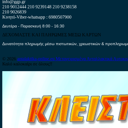
info@ggp.gr
210 9012444
210 9239148
210 9238158
210 9026839
Κινητό-Viber-whatsapp : 6980507900
Δευτέρα - Παρασκευή 8:00 - 16:30
ΔΕΧΟΜΑΣΤΕ ΚΑΙ ΠΛΗΡΩΜΕΣ ΜΕΣΩ ΚΑΡΤΩΝ
Δυνατότητα πληρωμής μέσω πιστωτικών, χρεωστικών & προπληρωμέν
© 2026
antalaktika-online.eu
Μεταχειρισμένα Ανταλλακτικά Αυτοκι
Καλό καλοκαίρι σε όλους!!