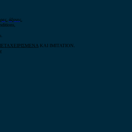
ρες
,
άξονες
,
nditions,
υ.
ΕΤΑΧΕΙΡΙΣΜΕΝΑ
ΚΑΙ IMITATION.
ν