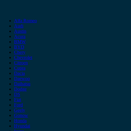
Alfa Romeo
Audi
Austin
Acura
BMW
BYD
Chery
Chevrolet
Citroen
Cupra
Dacia
Daewoo
Daihatsu
Dodge
DS
Fiat
Ford
Geely
Gonow
Honda
Hyundai