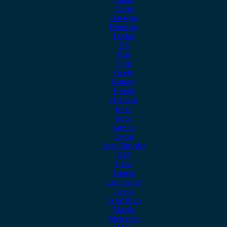
Dacia
Daewoo
Daihatsu
Dodge
DS
Fiat
Ford
Geely
Gonow
Honda
Hyundai
Isuzu
iveco
Jaecoo
Jaguar
Jeep Chrysler
KIA
Lada
Lancia
Leapmotor
Lexus
Lynk & co
Mazda
Mercedes