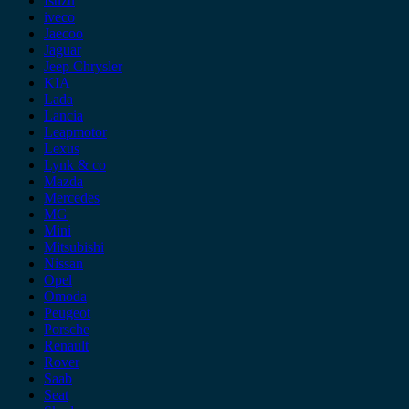
Isuzu
iveco
Jaecoo
Jaguar
Jeep Chrysler
KIA
Lada
Lancia
Leapmotor
Lexus
Lynk & co
Mazda
Mercedes
MG
Mini
Mitsubishi
Nissan
Opel
Omoda
Peugeot
Porsche
Renault
Rover
Saab
Seat