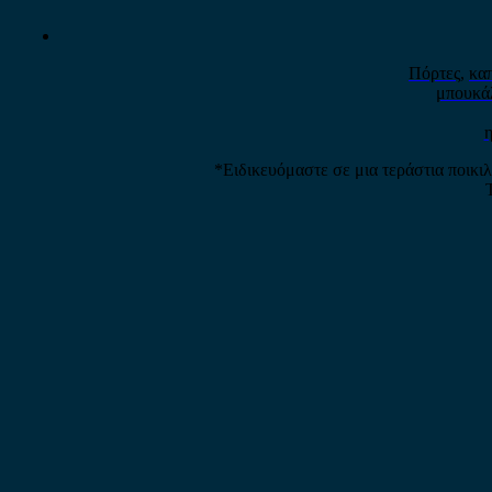
Πόρτες
,
κα
μπουκά
η
*Ειδικευόμαστε σε μια τεράστια ποικι