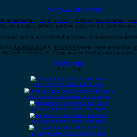
ΑΝΤΑΛΛΑΚΤΙΚΑ-PARTS
πώ
,
προφυλακτήρες
,
φτερά
,
μετώπες
,
τραβέρσες
,
ψυγεία
,
airbags
,
γέφυ
λες
,
κρεμμαριέρες
,
ψαλίδια
,
ιμιαξόνια
,
μίζες
,
δυναμό
, combrecer airco
λεκτρικά τιμόνια
,
μοτέρ υαλοκαθαριστήρων
,
ζαντολάστιχα
αλουμινίο
λία από
ΚΑΘΡΕΠΤΕΣ
ΚΑΙ
ΦΑΝΑΡΙΑ
για κάθε τύπου αυτοκινήτων,
Μ
ΤΙΜΕΣ ΟΙΚΟΝΟΜΙΚΕΣ.
Μεταχειρισμένα Ανταλλακτικά Αυτοκινήτω
Ρωτήστε τιμή
Δείτε επίσης
μεταχειρισμένα ανταλλακτικά Volvo
μεταχειρισμένα ανταλλακτικά Volkswagen
μεταχειρισμένα ανταλλακτικά Toyota
μεταχειρισμένα ανταλλακτικά Suzuki
μεταχειρισμένα ανταλλακτικά Subaru