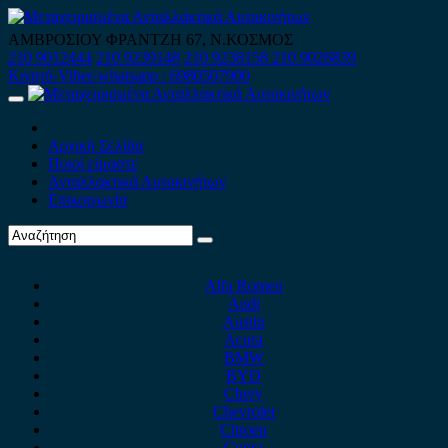
Skip
to
ΑΜΒΡΟΣΙΟΥ ΦΡΑΝΤΖΗ 67, Ν.ΚΟΣΜΟΣ
content
210 9012444
210 9239148
210 9238158
210 9026839
Κινητό-Viber-whatsapp : 6980507900
Primary
Menu
Αρχική Σελίδα
Ποιοί είμαστε
Ανταλλακτικά Αυτοκινήτων
Επικοινωνία
Alfa Romeo
Audi
Austin
Acura
BMW
BYD
Chery
Chevrolet
Citroen
Cupra