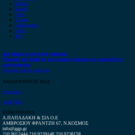
Subaru
Suzuki
Tesla
Toyota
Volkswagen
Volvo
Xev
Δεν βρήκατε αυτό που ψάχνετε;
Είμαστε στη διάθεση σας να απαντήσουμε σε οποιαδήποτε
ερώτηση σας.
Επικοινωνήστε μαζί μας
ΑΚΟΛΟΥΘΗΣΤΕ ΜΑΣ
Facebook
ΧΑΡΤΗΣ
ΕΠΙΚΟΙΝΩΝΙΑ
Α.ΠΑΠΑΔΑΚΗ & ΣΙΑ Ο.Ε
ΑΜΒΡΟΣΙΟΥ ΦΡΑΝΤΖΗ 67, Ν.ΚΟΣΜΟΣ
info@ggp.gr
210 9012444
210 9239148
210 9238158