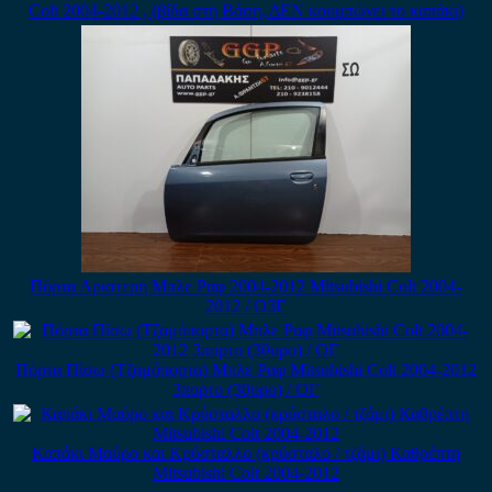
Colt 2004-2012 , (βίδα στη Βάση, ΔΕΝ κουμπώνει το καπάκι)
Πόρτα Αριστερή Μπλε Ραφ 2004-2012 Mitsubishi Colt 2004-
2012 / Ο3Γ
Πόρτα Πίσω (Τζαμόπορτα) Μπλε Ραφ Mitsubishi Colt 2004-2012
3πορτο (3θυρο) / ΟΓ
Καπάκι Μαύρο και Κρύσταλλο (κρύσταλο / τζάμι) Καθρέπτη
Mitsubishi Colt 2004-2012