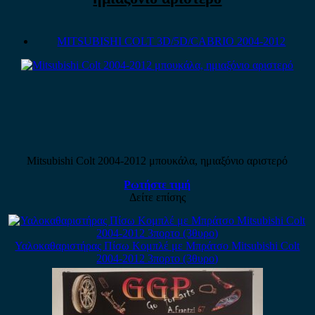
MITSUBISHI COLT 3D/5D/CABRIO 2004-2012
Mitsubishi Colt 2004-2012 μπουκάλα, ημιαξόνιο αριστερό
Ρωτήστε τιμή
Δείτε επίσης
Υαλοκαθαριστήρας Πίσω Κομπλέ με Μπράτσο Mitsubishi Colt
2004-2012 3πορτο (3θυρο)