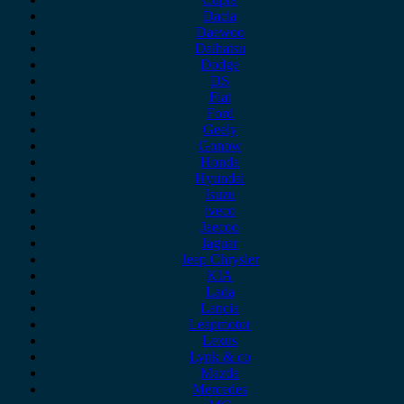
Dacia
Daewoo
Daihatsu
Dodge
DS
Fiat
Ford
Geely
Gonow
Honda
Hyundai
Isuzu
iveco
Jaecoo
Jaguar
Jeep Chrysler
KIA
Lada
Lancia
Leapmotor
Lexus
Lynk & co
Mazda
Mercedes