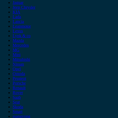
Jaguar
Jeep Chrysler
KIA
Lada
Lancia
Leapmotor
Lexus
Lynk & co
Mazda
Mercedes
MG
Mini
Mitsubishi
Nissan
Opel
Omoda
Peugeot
Porsche
Renault
Rover
Saab
Seat
Skoda
Smart
ssangyong