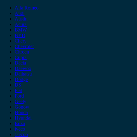
Alfa Romeo
Audi
Austin
Acura
BMW
BYD
Chery
Chevrolet
Citroen
Cupra
Dacia
Daewoo
Daihatsu
Dodge
DS
Fiat
Ford
Geely
Gonow
Honda
Hyundai
Isuzu
iveco
Jaecoo