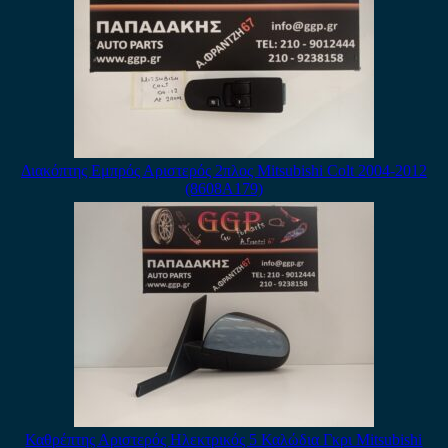
Διακόπτης Εμπρός Αριστερός 2πλος Mitsubishi Colt 2004-2012
(8608A179)
Καθρέπτης Αριστερός Ηλεκτρικός 5 Καλώδια Γκρι Mitsubishi