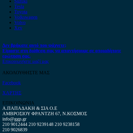
Suzuki
Tesla
Toyota
Volkswagen
Volvo
Xev
Δεν βρήκατε αυτό που ψάχνετε;
Είμαστε στη διάθεση σας να απαντήσουμε σε οποιαδήποτε
ερώτηση σας.
Επικοινωνήστε μαζί μας
ΑΚΟΛΟΥΘΗΣΤΕ ΜΑΣ
Facebook
ΧΑΡΤΗΣ
ΕΠΙΚΟΙΝΩΝΙΑ
Α.ΠΑΠΑΔΑΚΗ & ΣΙΑ Ο.Ε
ΑΜΒΡΟΣΙΟΥ ΦΡΑΝΤΖΗ 67, Ν.ΚΟΣΜΟΣ
info@ggp.gr
210 9012444
210 9239148
210 9238158
210 9026839