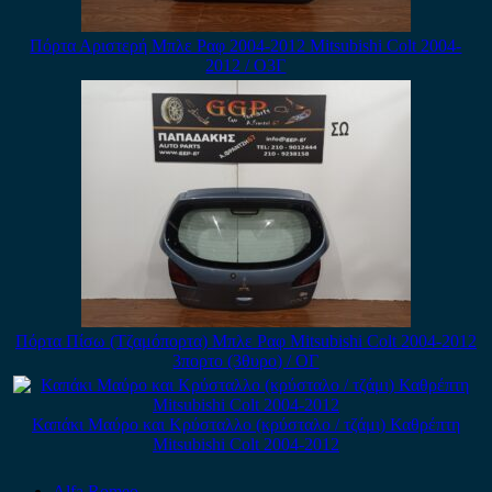
Πόρτα Αριστερή Μπλε Ραφ 2004-2012 Mitsubishi Colt 2004-
2012 / Ο3Γ
Πόρτα Πίσω (Τζαμόπορτα) Μπλε Ραφ Mitsubishi Colt 2004-2012
3πορτο (3θυρο) / ΟΓ
Καπάκι Μαύρο και Κρύσταλλο (κρύσταλο / τζάμι) Καθρέπτη
Mitsubishi Colt 2004-2012
Alfa Romeo