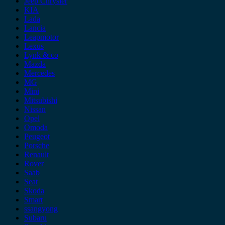
Jeep Chrysler
KIA
Lada
Lancia
Leapmotor
Lexus
Lynk & co
Mazda
Mercedes
MG
Mini
Mitsubishi
Nissan
Opel
Omoda
Peugeot
Porsche
Renault
Rover
Saab
Seat
Skoda
Smart
ssangyong
Subaru