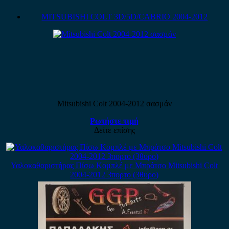
MITSUBISHI COLT 3D/5D/CABRIO 2004-2012
Mitsubishi Colt 2004-2012 σασμάν
Ρωτήστε τιμή
Δείτε επίσης
Υαλοκαθαριστήρας Πίσω Κομπλέ με Μπράτσο Mitsubishi Colt
2004-2012 3πορτο (3θυρο)