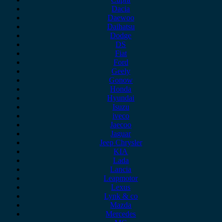
Dacia
Daewoo
Daihatsu
Dodge
DS
Fiat
Ford
Geely
Gonow
Honda
Hyundai
Isuzu
iveco
Jaecoo
Jaguar
Jeep Chrysler
KIA
Lada
Lancia
Leapmotor
Lexus
Lynk & co
Mazda
Mercedes