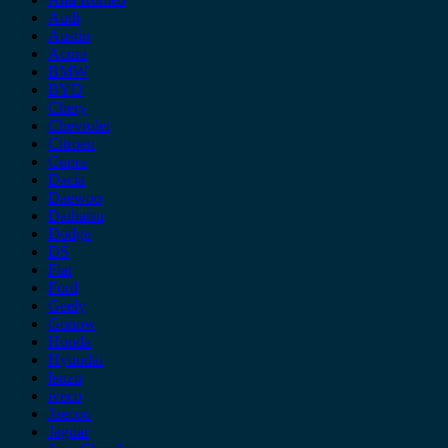
Audi
Austin
Acura
BMW
BYD
Chery
Chevrolet
Citroen
Cupra
Dacia
Daewoo
Daihatsu
Dodge
DS
Fiat
Ford
Geely
Gonow
Honda
Hyundai
Isuzu
iveco
Jaecoo
Jaguar