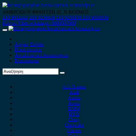
Skip
to
ΑΜΒΡΟΣΙΟΥ ΦΡΑΝΤΖΗ 67, Ν.ΚΟΣΜΟΣ
content
210 9012444
210 9239148
210 9238158
210 9026839
Κινητό-Viber-whatsapp : 6980507900
Primary
Menu
Αρχική Σελίδα
Ποιοί είμαστε
Ανταλλακτικά Αυτοκινήτων
Επικοινωνία
Alfa Romeo
Audi
Austin
Acura
BMW
BYD
Chery
Chevrolet
Citroen
Cupra