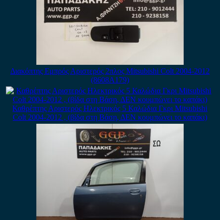
Διακόπτης Εμπρός Αριστερός 2πλος Mitsubishi Colt 2004-2012
(8608A179)
Καθρέπτης Αριστερός Ηλεκτρικός 5 Καλώδια Γκρι Mitsubishi
Colt 2004-2012 , (βίδα στη Βάση, ΔΕΝ κουμπώνει το καπάκι)