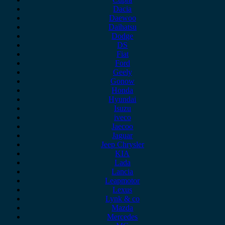
Dacia
Daewoo
Daihatsu
Dodge
DS
Fiat
Ford
Geely
Gonow
Honda
Hyundai
Isuzu
iveco
Jaecoo
Jaguar
Jeep Chrysler
KIA
Lada
Lancia
Leapmotor
Lexus
Lynk & co
Mazda
Mercedes