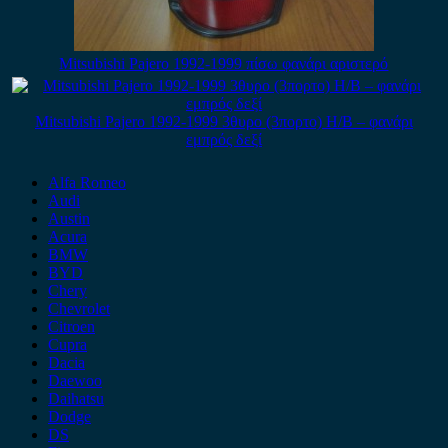
Mitsubishi Pajero 1992-1999 πίσω φανάρι αριστερό
Mitsubishi Pajero 1992-1999 3θυρο (3πορτο) H/B – φανάρι
εμπρός δεξί
Alfa Romeo
Audi
Austin
Acura
BMW
BYD
Chery
Chevrolet
Citroen
Cupra
Dacia
Daewoo
Daihatsu
Dodge
DS