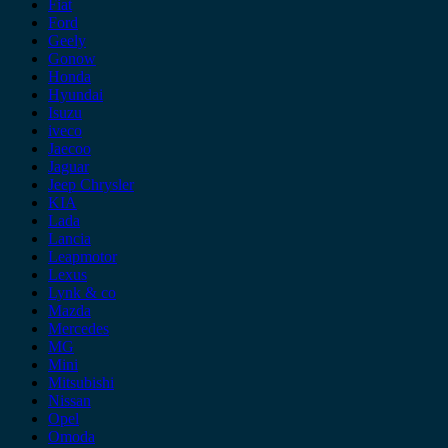
Fiat
Ford
Geely
Gonow
Honda
Hyundai
Isuzu
iveco
Jaecoo
Jaguar
Jeep Chrysler
KIA
Lada
Lancia
Leapmotor
Lexus
Lynk & co
Mazda
Mercedes
MG
Mini
Mitsubishi
Nissan
Opel
Omoda