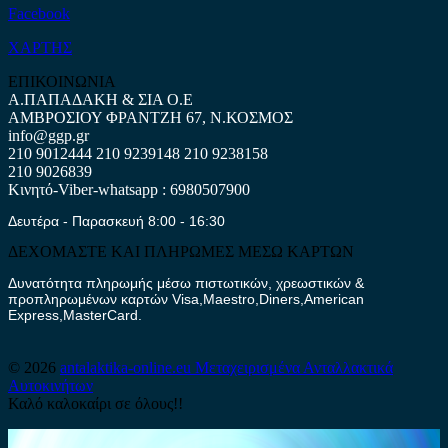
Facebook
ΧΑΡΤΗΣ
ΕΠΙΚΟΙΝΩΝΙΑ
Α.ΠΑΠΑΔΑΚΗ & ΣΙΑ Ο.Ε
ΑΜΒΡΟΣΙΟΥ ΦΡΑΝΤΖΗ 67, Ν.ΚΟΣΜΟΣ
info@ggp.gr
210 9012444
210 9239148
210 9238158
210 9026839
Κινητό-Viber-whatsapp : 6980507900
Δευτέρα - Παρασκευή 8:00 - 16:30
ΔΕΧΟΜΑΣΤΕ ΚΑΙ ΠΛΗΡΩΜΕΣ ΜΕΣΩ ΚΑΡΤΩΝ
Δυνατότητα πληρωμής μέσω πιστωτικών, χρεωστικών &
προπληρωμένων καρτών Visa,Maestro,Diners,American
Express,MasterCard.
© 2026
antalaktika-online.eu
Μεταχειρισμένα Ανταλλακτικά
Αυτοκινήτων
Καλό καλοκαίρι σε όλους!!