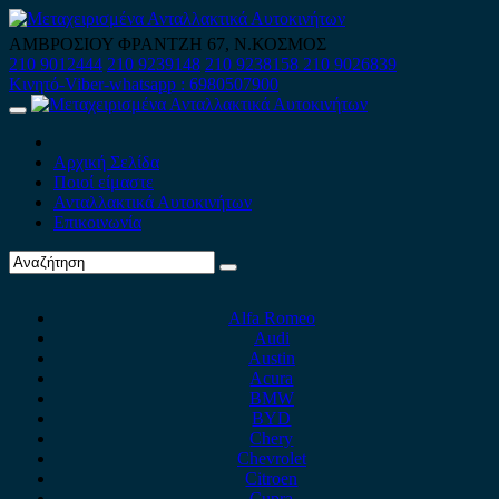
Skip
to
ΑΜΒΡΟΣΙΟΥ ΦΡΑΝΤΖΗ 67, Ν.ΚΟΣΜΟΣ
content
210 9012444
210 9239148
210 9238158
210 9026839
Κινητό-Viber-whatsapp : 6980507900
Primary
Menu
Αρχική Σελίδα
Ποιοί είμαστε
Ανταλλακτικά Αυτοκινήτων
Επικοινωνία
Alfa Romeo
Audi
Austin
Acura
BMW
BYD
Chery
Chevrolet
Citroen
Cupra