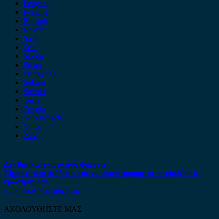
Peugeot
Porsche
Renault
Rover
Saab
Seat
Skoda
Smart
ssangyong
Subaru
Suzuki
Tesla
Toyota
Volkswagen
Volvo
Xev
Δεν βρήκατε αυτό που ψάχνετε;
Είμαστε στη διάθεση σας να απαντήσουμε σε οποιαδήποτε
ερώτηση σας.
Επικοινωνήστε μαζί μας
ΑΚΟΛΟΥΘΗΣΤΕ ΜΑΣ