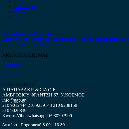
Toyota
Volkswagen
Volvo
Xev
Δεν βρήκατε αυτό που ψάχνετε;
Είμαστε στη διάθεση σας να απαντήσουμε σε οποιαδήποτε ερώτ
Επικοινωνήστε μαζί μας
ΑΚΟΛΟΥΘΗΣΤΕ ΜΑΣ
Facebook
ΧΑΡΤΗΣ
ΕΠΙΚΟΙΝΩΝΙΑ
Α.ΠΑΠΑΔΑΚΗ & ΣΙΑ Ο.Ε
ΑΜΒΡΟΣΙΟΥ ΦΡΑΝΤΖΗ 67, Ν.ΚΟΣΜΟΣ
info@ggp.gr
210 9012444
210 9239148
210 9238158
210 9026839
Κινητό-Viber-whatsapp : 6980507900
Δευτέρα - Παρασκευή 8:00 - 16:30