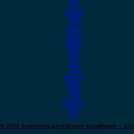
MG
Mini
Mitsubishi
Nissan
Opel
Omoda
Peugeot
Porsche
Renault
Rover
Saab
Seat
Skoda
Smart
ssangyong
Subaru
Suzuki
Tesla
Toyota
Volkswagen
Volvo
Xev
6-2013 διακόπτης ηλεκτρικού παραθύρου – ηλε