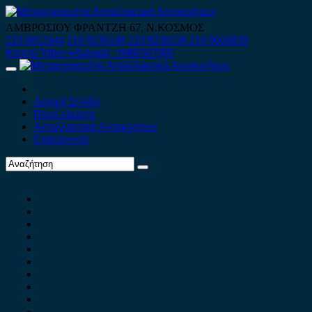
Skip
to
ΑΜΒΡΟΣΙΟΥ ΦΡΑΝΤΖΗ 67, Ν.ΚΟΣΜΟΣ
content
210 9012444
210 9239148
210 9238158
210 9026839
Κινητό-Viber-whatsapp : 6980507900
Primary
Menu
Αρχική Σελίδα
Ποιοί είμαστε
Ανταλλακτικά Αυτοκινήτων
Επικοινωνία