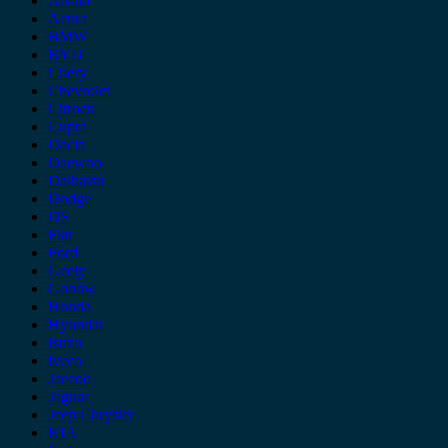
Austin
Acura
BMW
BYD
Chery
Chevrolet
Citroen
Cupra
Dacia
Daewoo
Daihatsu
Dodge
DS
Fiat
Ford
Geely
Gonow
Honda
Hyundai
Isuzu
iveco
Jaecoo
Jaguar
Jeep Chrysler
KIA