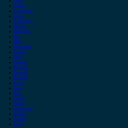
Lada
Lancia
Leapmotor
Lexus
Lynk & co
Mazda
Mercedes
MG
Mini
Mitsubishi
Nissan
Opel
Omoda
Peugeot
Porsche
Renault
Rover
Saab
Seat
Skoda
Smart
ssangyong
Subaru
Suzuki
Tesla