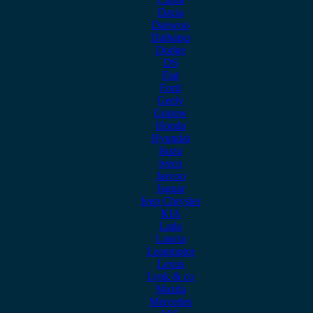
Dacia
Daewoo
Daihatsu
Dodge
DS
Fiat
Ford
Geely
Gonow
Honda
Hyundai
Isuzu
iveco
Jaecoo
Jaguar
Jeep Chrysler
KIA
Lada
Lancia
Leapmotor
Lexus
Lynk & co
Mazda
Mercedes