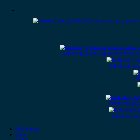
Διακόπτης Εμπρός Αριστερός 4πλος Ni
Καθρέπτης Αρι
Π
Καθρέπτης Δεξι
Καθρέπτης Δε
Alfa Romeo
Audi