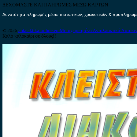
ΔΕΧΟΜΑΣΤΕ ΚΑΙ ΠΛΗΡΩΜΕΣ ΜΕΣΩ ΚΑΡΤΩΝ
Δυνατότητα πληρωμής μέσω πιστωτικών, χρεωστικών & προπληρωμέν
© 2026
antalaktika-online.eu
Μεταχειρισμένα Ανταλλακτικά Αυτοκι
Καλό καλοκαίρι σε όλους!!