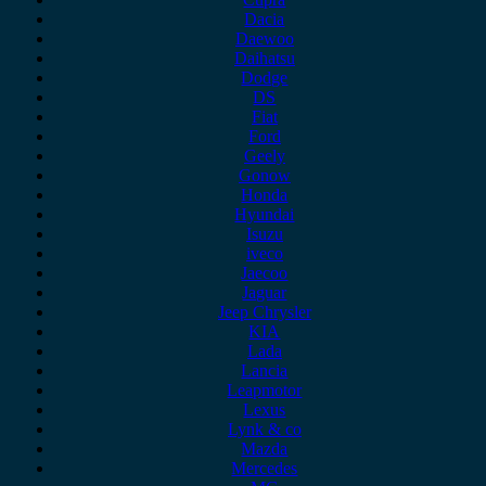
Dacia
Daewoo
Daihatsu
Dodge
DS
Fiat
Ford
Geely
Gonow
Honda
Hyundai
Isuzu
iveco
Jaecoo
Jaguar
Jeep Chrysler
KIA
Lada
Lancia
Leapmotor
Lexus
Lynk & co
Mazda
Mercedes