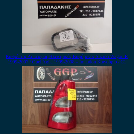
Καθρέπτης Αριστερός Ηλεκτρικός Βαφόμενος Suzuki Wagon R
1999-2007 / Opel Agila 1999-2008 – Imitation Καινούριο / C1