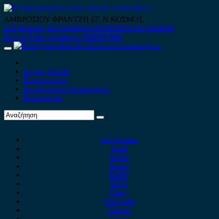
Skip
to
ΑΜΒΡΟΣΙΟΥ ΦΡΑΝΤΖΗ 67, Ν.ΚΟΣΜΟΣ
content
210 9012444
210 9239148
210 9238158
210 9026839
Κινητό-Viber-whatsapp : 6980507900
Primary
Menu
Αρχική Σελίδα
Ποιοί είμαστε
Ανταλλακτικά Αυτοκινήτων
Επικοινωνία
Alfa Romeo
Audi
Austin
Acura
BMW
BYD
Chery
Chevrolet
Citroen
Cupra