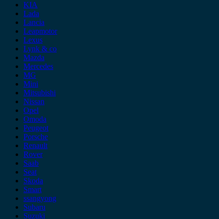
KIA
Lada
Lancia
Leapmotor
Lexus
Lynk & co
Mazda
Mercedes
MG
Mini
Mitsubishi
Nissan
Opel
Omoda
Peugeot
Porsche
Renault
Rover
Saab
Seat
Skoda
Smart
ssangyong
Subaru
Suzuki