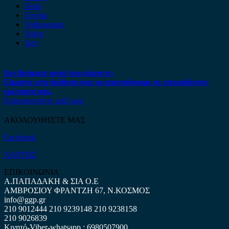
Tesla
Toyota
Volkswagen
Volvo
Xev
Δεν βρήκατε αυτό που ψάχνετε;
Είμαστε στη διάθεση σας να απαντήσουμε σε οποιαδήποτε
ερώτηση σας.
Επικοινωνήστε μαζί μας
ΑΚΟΛΟΥΘΗΣΤΕ ΜΑΣ
Facebook
ΧΑΡΤΗΣ
ΕΠΙΚΟΙΝΩΝΙΑ
Α.ΠΑΠΑΔΑΚΗ & ΣΙΑ Ο.Ε
ΑΜΒΡΟΣΙΟΥ ΦΡΑΝΤΖΗ 67, Ν.ΚΟΣΜΟΣ
info@ggp.gr
210 9012444
210 9239148
210 9238158
210 9026839
Κινητό-Viber-whatsapp : 6980507900