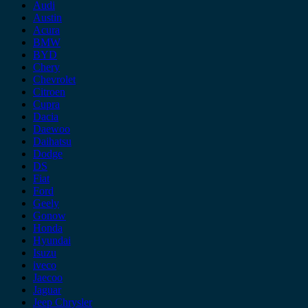
Audi
Austin
Acura
BMW
BYD
Chery
Chevrolet
Citroen
Cupra
Dacia
Daewoo
Daihatsu
Dodge
DS
Fiat
Ford
Geely
Gonow
Honda
Hyundai
Isuzu
iveco
Jaecoo
Jaguar
Jeep Chrysler