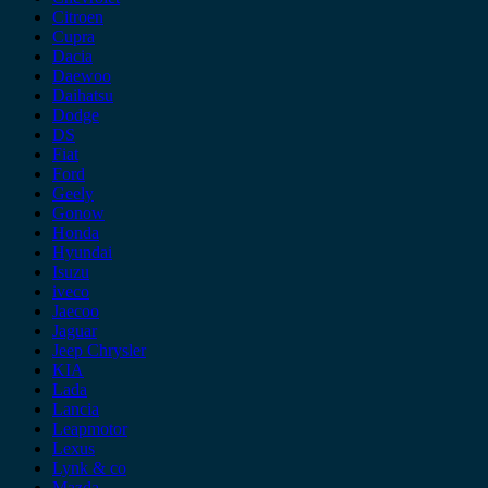
Citroen
Cupra
Dacia
Daewoo
Daihatsu
Dodge
DS
Fiat
Ford
Geely
Gonow
Honda
Hyundai
Isuzu
iveco
Jaecoo
Jaguar
Jeep Chrysler
KIA
Lada
Lancia
Leapmotor
Lexus
Lynk & co
Mazda