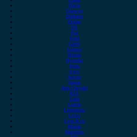
Dacia
Daewoo
Daihatsu
Dodge
DS
Fiat
Ford
Geely
Gonow
Honda
Hyundai
Isuzu
iveco
Jaecoo
Jaguar
Jeep Chrysler
KIA
Lada
Lancia
Leapmotor
Lexus
Lynk & co
Mazda
Mercedes