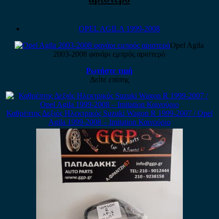
OPEL AGILA 1999-2008
Opel Agila
2003-2008 φανάρι εμπρός αριστερό
Ρωτήστε τιμή
Δείτε επίσης
Καθρέπτης Δεξιός Ηλεκτρικός Suzuki Wagon R 1999-2007 / Opel
Agila 1999-2008 – Imitation Καινούριο