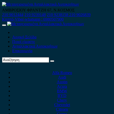
Skip
to
ΑΜΒΡΟΣΙΟΥ ΦΡΑΝΤΖΗ 67, Ν.ΚΟΣΜΟΣ
content
210 9012444
210 9239148
210 9238158
210 9026839
Κινητό-Viber-whatsapp : 6980507900
Primary
Menu
Αρχική Σελίδα
Ποιοί είμαστε
Ανταλλακτικά Αυτοκινήτων
Επικοινωνία
Alfa Romeo
Audi
Austin
Acura
BMW
BYD
Chery
Chevrolet
Citroen
Cupra