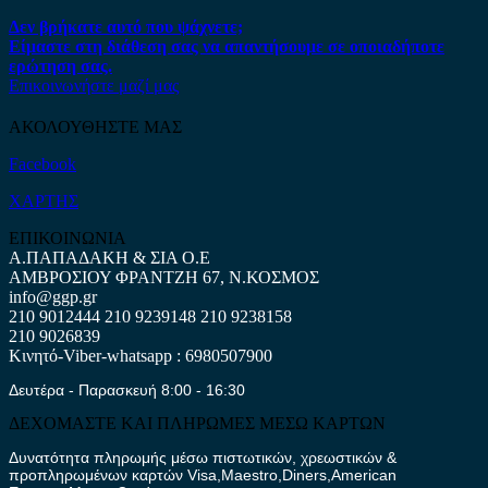
Δεν βρήκατε αυτό που ψάχνετε;
Είμαστε στη διάθεση σας να απαντήσουμε σε οποιαδήποτε
ερώτηση σας.
Επικοινωνήστε μαζί μας
ΑΚΟΛΟΥΘΗΣΤΕ ΜΑΣ
Facebook
ΧΑΡΤΗΣ
ΕΠΙΚΟΙΝΩΝΙΑ
Α.ΠΑΠΑΔΑΚΗ & ΣΙΑ Ο.Ε
ΑΜΒΡΟΣΙΟΥ ΦΡΑΝΤΖΗ 67, Ν.ΚΟΣΜΟΣ
info@ggp.gr
210 9012444
210 9239148
210 9238158
210 9026839
Κινητό-Viber-whatsapp : 6980507900
Δευτέρα - Παρασκευή 8:00 - 16:30
ΔΕΧΟΜΑΣΤΕ ΚΑΙ ΠΛΗΡΩΜΕΣ ΜΕΣΩ ΚΑΡΤΩΝ
Δυνατότητα πληρωμής μέσω πιστωτικών, χρεωστικών &
προπληρωμένων καρτών Visa,Maestro,Diners,American