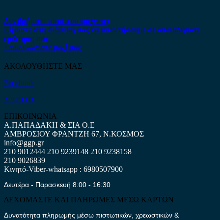
Δεν βρήκατε αυτό που ψάχνετε;
Είμαστε στη διάθεση σας να απαντήσουμε σε οποιαδήποτε
ερώτηση σας.
Επικοινωνήστε μαζί μας
ΑΚΟΛΟΥΘΗΣΤΕ ΜΑΣ
Facebook
ΧΑΡΤΗΣ
ΕΠΙΚΟΙΝΩΝΙΑ
Α.ΠΑΠΑΔΑΚΗ & ΣΙΑ Ο.Ε
ΑΜΒΡΟΣΙΟΥ ΦΡΑΝΤΖΗ 67, Ν.ΚΟΣΜΟΣ
info@ggp.gr
210 9012444
210 9239148
210 9238158
210 9026839
Κινητό-Viber-whatsapp : 6980507900
Δευτέρα - Παρασκευή 8:00 - 16:30
ΔΕΧΟΜΑΣΤΕ ΚΑΙ ΠΛΗΡΩΜΕΣ ΜΕΣΩ ΚΑΡΤΩΝ
Δυνατότητα πληρωμής μέσω πιστωτικών, χρεωστικών &