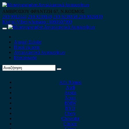
Skip
to
ΑΜΒΡΟΣΙΟΥ ΦΡΑΝΤΖΗ 67, Ν.ΚΟΣΜΟΣ
content
210 9012444
210 9239148
210 9238158
210 9026839
Κινητό-Viber-whatsapp : 6980507900
Primary
Menu
Αρχική Σελίδα
Ποιοί είμαστε
Ανταλλακτικά Αυτοκινήτων
Επικοινωνία
Alfa Romeo
Audi
Austin
Acura
BMW
BYD
Chery
Chevrolet
Citroen
Cupra