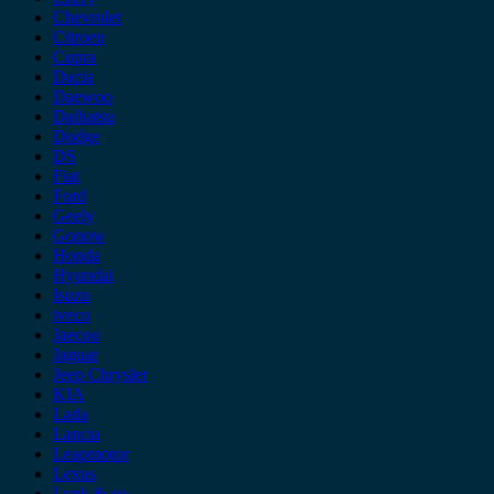
Chevrolet
Citroen
Cupra
Dacia
Daewoo
Daihatsu
Dodge
DS
Fiat
Ford
Geely
Gonow
Honda
Hyundai
Isuzu
iveco
Jaecoo
Jaguar
Jeep Chrysler
KIA
Lada
Lancia
Leapmotor
Lexus
Lynk & co