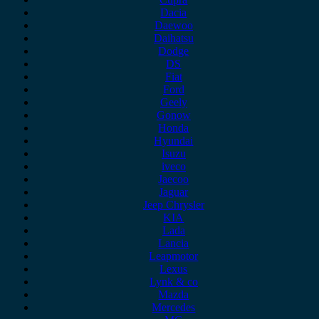
Dacia
Daewoo
Daihatsu
Dodge
DS
Fiat
Ford
Geely
Gonow
Honda
Hyundai
Isuzu
iveco
Jaecoo
Jaguar
Jeep Chrysler
KIA
Lada
Lancia
Leapmotor
Lexus
Lynk & co
Mazda
Mercedes