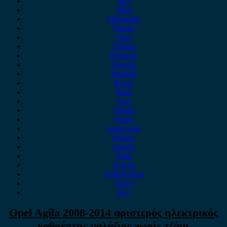
MG
Mini
Mitsubishi
Nissan
Opel
Omoda
Peugeot
Porsche
Renault
Rover
Saab
Seat
Skoda
Smart
ssangyong
Subaru
Suzuki
Tesla
Toyota
Volkswagen
Volvo
Xev
Opel Agila 2008-2014 αριστερός ηλεκτρικός
καθρέπτης γαλάζιος χωρίς τζάμι