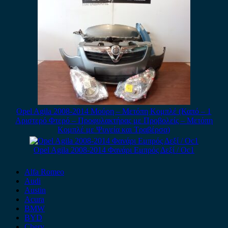
Opel Agila 2008-2014 Μούρη – Μετόπη Κομπλέ (Καπό – 1
Αριστερό Φτερό – Προφυλακτήρας με Προβολείς – Μετόπη
Κομπλέ με Ψυγεία και Τραβέρσα)
Opel Agila 2008-2014 Φανάρι Εμπρός Δεξί / Οc1
Alfa Romeo
Audi
Austin
Acura
BMW
BYD
Chery