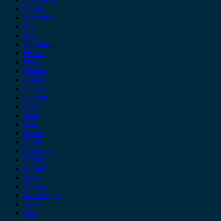
Mazda
Mercedes
MG
Mini
Mitsubishi
Nissan
Opel
Omoda
Peugeot
Porsche
Renault
Rover
Saab
Seat
Skoda
Smart
ssangyong
Subaru
Suzuki
Tesla
Toyota
Volkswagen
Volvo
Xev