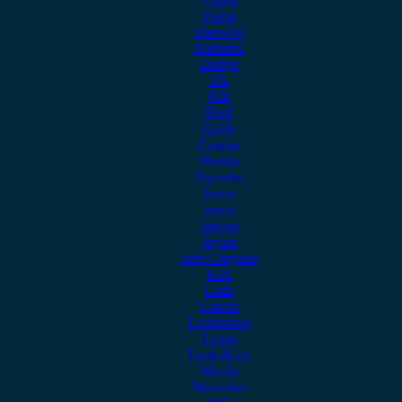
Dacia
Daewoo
Daihatsu
Dodge
DS
Fiat
Ford
Geely
Gonow
Honda
Hyundai
Isuzu
iveco
Jaecoo
Jaguar
Jeep Chrysler
KIA
Lada
Lancia
Leapmotor
Lexus
Lynk & co
Mazda
Mercedes