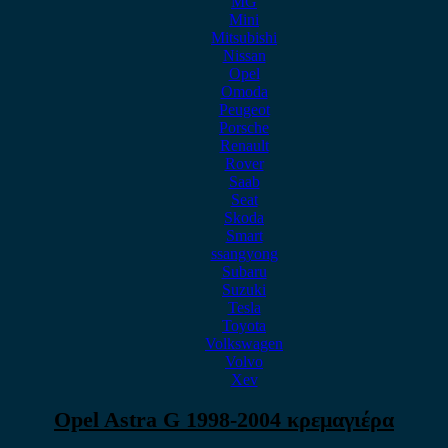
MG
Mini
Mitsubishi
Nissan
Opel
Omoda
Peugeot
Porsche
Renault
Rover
Saab
Seat
Skoda
Smart
ssangyong
Subaru
Suzuki
Tesla
Toyota
Volkswagen
Volvo
Xev
Opel Astra G 1998-2004 κρεμαγιέρα