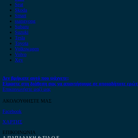
Seat
Skoda
Smart
ssangyong
Subaru
Suzuki
Tesla
Toyota
Volkswagen
Volvo
Xev
Δεν βρήκατε αυτό που ψάχνετε;
Είμαστε στη διάθεση σας να απαντήσουμε σε οποιαδήποτε ερώτ
Επικοινωνήστε μαζί μας
ΑΚΟΛΟΥΘΗΣΤΕ ΜΑΣ
Facebook
ΧΑΡΤΗΣ
ΕΠΙΚΟΙΝΩΝΙΑ
Α.ΠΑΠΑΔΑΚΗ & ΣΙΑ Ο.Ε