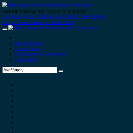
Skip
to
ΑΜΒΡΟΣΙΟΥ ΦΡΑΝΤΖΗ 67, Ν.ΚΟΣΜΟΣ
content
210 9012444
210 9239148
210 9238158
210 9026839
Κινητό-Viber-whatsapp : 6980507900
Primary
Menu
Αρχική Σελίδα
Ποιοί είμαστε
Ανταλλακτικά Αυτοκινήτων
Επικοινωνία