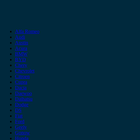
Alfa Romeo
Audi
Austin
Acura
BMW
BYD
Chery
Chevrolet
Citroen
Cupra
Dacia
Daewoo
Daihatsu
Dodge
DS
Fiat
Ford
Geely
Gonow
Honda