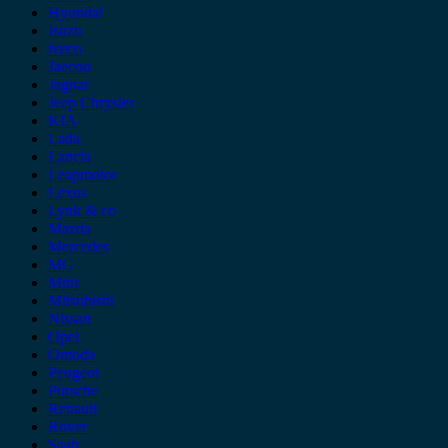
Hyundai
Isuzu
iveco
Jaecoo
Jaguar
Jeep Chrysler
KIA
Lada
Lancia
Leapmotor
Lexus
Lynk & co
Mazda
Mercedes
MG
Mini
Mitsubishi
Nissan
Opel
Omoda
Peugeot
Porsche
Renault
Rover
Saab