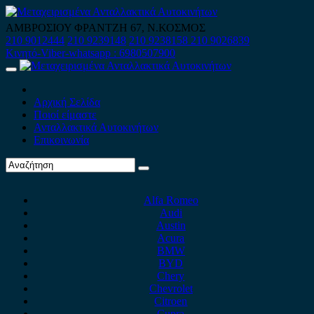
Skip
to
ΑΜΒΡΟΣΙΟΥ ΦΡΑΝΤΖΗ 67, Ν.ΚΟΣΜΟΣ
content
210 9012444
210 9239148
210 9238158
210 9026839
Κινητό-Viber-whatsapp : 6980507900
Primary
Menu
Αρχική Σελίδα
Ποιοί είμαστε
Ανταλλακτικά Αυτοκινήτων
Επικοινωνία
Alfa Romeo
Audi
Austin
Acura
BMW
BYD
Chery
Chevrolet
Citroen
Cupra