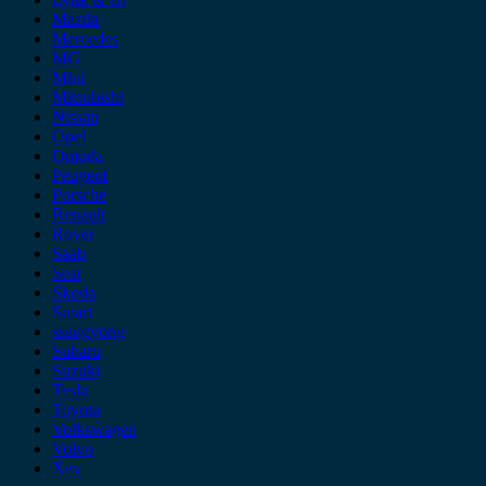
Mazda
Mercedes
MG
Mini
Mitsubishi
Nissan
Opel
Omoda
Peugeot
Porsche
Renault
Rover
Saab
Seat
Skoda
Smart
ssangyong
Subaru
Suzuki
Tesla
Toyota
Volkswagen
Volvo
Xev