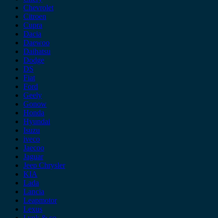
Chevrolet
Citroen
Cupra
Dacia
Daewoo
Daihatsu
Dodge
DS
Fiat
Ford
Geely
Gonow
Honda
Hyundai
Isuzu
iveco
Jaecoo
Jaguar
Jeep Chrysler
KIA
Lada
Lancia
Leapmotor
Lexus
Lynk & co