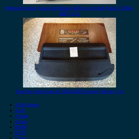
Φανάρι Εμπρός Αριστερό Μαύρο Φόντο για Opel Astra H 2004-
2007 / Γc1
Εταζέρα Opel Astra H 2004-2009 5πορτο (5θυρο) / c8
Alfa Romeo
Audi
Austin
Acura
BMW
BYD
Chery