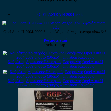
OPEL ASTRA H 2004-2009
Opel Astra H 2004-2009 Station Wagon (s.w.) – φανάρι πίσω δεξί
Ρωτήστε τιμή
Δείτε επίσης
Καθρέπτης Αριστερός Ηλεκτρικός Βαφόμενος Opel Astra H
2004-2009 5πορτο (5θυρο) – Imitation Καινούριο
Καθρέπτης Αριστερός Ηλεκτρικός Βαφόμενος Opel Astra H
2004-2009 3πορτο (3θυρο) – Imitation Καινούριο