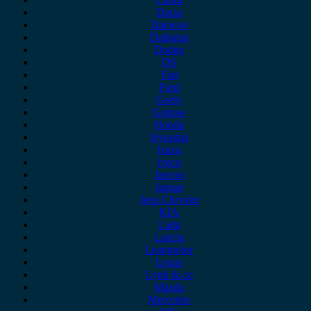
Dacia
Daewoo
Daihatsu
Dodge
DS
Fiat
Ford
Geely
Gonow
Honda
Hyundai
Isuzu
iveco
Jaecoo
Jaguar
Jeep Chrysler
KIA
Lada
Lancia
Leapmotor
Lexus
Lynk & co
Mazda
Mercedes