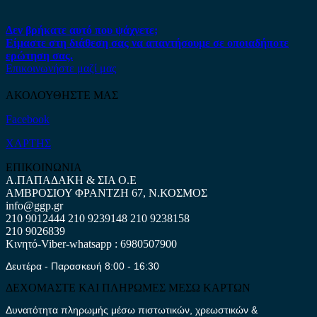
Δεν βρήκατε αυτό που ψάχνετε;
Είμαστε στη διάθεση σας να απαντήσουμε σε οποιαδήποτε
ερώτηση σας.
Επικοινωνήστε μαζί μας
ΑΚΟΛΟΥΘΗΣΤΕ ΜΑΣ
Facebook
ΧΑΡΤΗΣ
ΕΠΙΚΟΙΝΩΝΙΑ
Α.ΠΑΠΑΔΑΚΗ & ΣΙΑ Ο.Ε
ΑΜΒΡΟΣΙΟΥ ΦΡΑΝΤΖΗ 67, Ν.ΚΟΣΜΟΣ
info@ggp.gr
210 9012444
210 9239148
210 9238158
210 9026839
Κινητό-Viber-whatsapp : 6980507900
Δευτέρα - Παρασκευή 8:00 - 16:30
ΔΕΧΟΜΑΣΤΕ ΚΑΙ ΠΛΗΡΩΜΕΣ ΜΕΣΩ ΚΑΡΤΩΝ
Δυνατότητα πληρωμής μέσω πιστωτικών, χρεωστικών &