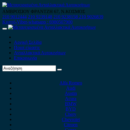
Skip
to
ΑΜΒΡΟΣΙΟΥ ΦΡΑΝΤΖΗ 67, Ν.ΚΟΣΜΟΣ
content
210 9012444
210 9239148
210 9238158
210 9026839
Κινητό-Viber-whatsapp : 6980507900
Primary
Menu
Αρχική Σελίδα
Ποιοί είμαστε
Ανταλλακτικά Αυτοκινήτων
Επικοινωνία
Alfa Romeo
Audi
Austin
Acura
BMW
BYD
Chery
Chevrolet
Citroen
Cupra