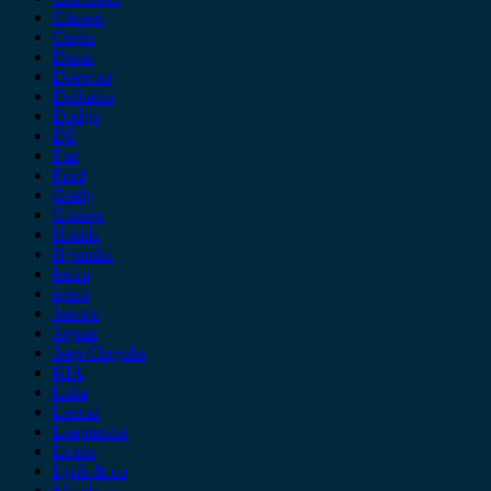
Citroen
Cupra
Dacia
Daewoo
Daihatsu
Dodge
DS
Fiat
Ford
Geely
Gonow
Honda
Hyundai
Isuzu
iveco
Jaecoo
Jaguar
Jeep Chrysler
KIA
Lada
Lancia
Leapmotor
Lexus
Lynk & co
Mazda