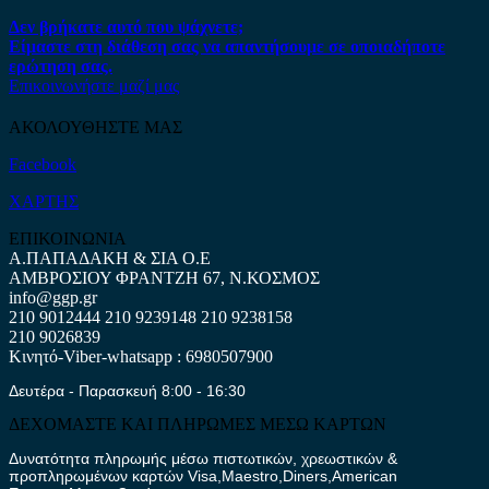
Δεν βρήκατε αυτό που ψάχνετε;
Είμαστε στη διάθεση σας να απαντήσουμε σε οποιαδήποτε
ερώτηση σας.
Επικοινωνήστε μαζί μας
ΑΚΟΛΟΥΘΗΣΤΕ ΜΑΣ
Facebook
ΧΑΡΤΗΣ
ΕΠΙΚΟΙΝΩΝΙΑ
Α.ΠΑΠΑΔΑΚΗ & ΣΙΑ Ο.Ε
ΑΜΒΡΟΣΙΟΥ ΦΡΑΝΤΖΗ 67, Ν.ΚΟΣΜΟΣ
info@ggp.gr
210 9012444
210 9239148
210 9238158
210 9026839
Κινητό-Viber-whatsapp : 6980507900
Δευτέρα - Παρασκευή 8:00 - 16:30
ΔΕΧΟΜΑΣΤΕ ΚΑΙ ΠΛΗΡΩΜΕΣ ΜΕΣΩ ΚΑΡΤΩΝ
Δυνατότητα πληρωμής μέσω πιστωτικών, χρεωστικών &
προπληρωμένων καρτών Visa,Maestro,Diners,American