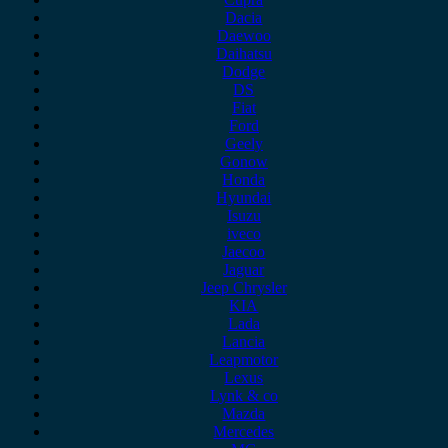
Dacia
Daewoo
Daihatsu
Dodge
DS
Fiat
Ford
Geely
Gonow
Honda
Hyundai
Isuzu
iveco
Jaecoo
Jaguar
Jeep Chrysler
KIA
Lada
Lancia
Leapmotor
Lexus
Lynk & co
Mazda
Mercedes