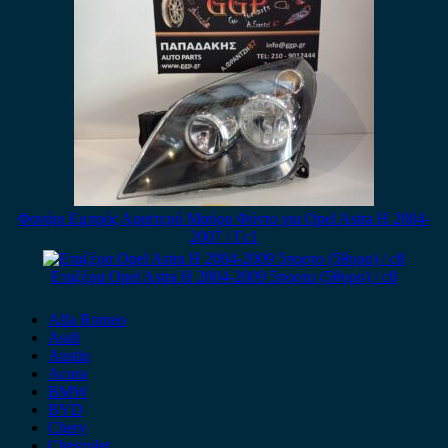
Φανάρι Εμπρός Αριστερό Μαύρο Φόντο για Opel Astra H 2004-
2007 / Γc1
Εταζέρα Opel Astra H 2004-2009 5πορτο (5θυρο) / c8
Alfa Romeo
Audi
Austin
Acura
BMW
BYD
Chery
Chevrolet