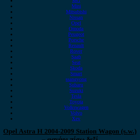
MG
Mini
Mitsubishi
Nissan
Opel
Omoda
Peugeot
Porsche
Renault
Rover
Saab
Seat
Skoda
Smart
ssangyong
Subaru
Suzuki
Tesla
Toyota
Volkswagen
Volvo
Xev
Opel Astra H 2004-2009 Station Wagon (s.w.)
– φανάρι πίσω δεξί