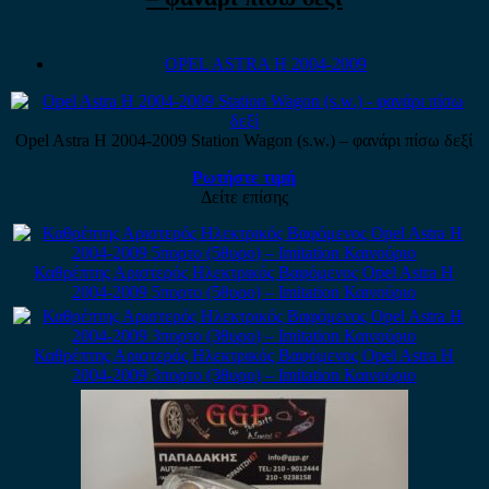
OPEL ASTRA H 2004-2009
Opel Astra H 2004-2009 Station Wagon (s.w.) – φανάρι πίσω δεξί
Ρωτήστε τιμή
Δείτε επίσης
Καθρέπτης Αριστερός Ηλεκτρικός Βαφόμενος Opel Astra H
2004-2009 5πορτο (5θυρο) – Imitation Καινούριο
Καθρέπτης Αριστερός Ηλεκτρικός Βαφόμενος Opel Astra H
2004-2009 3πορτο (3θυρο) – Imitation Καινούριο