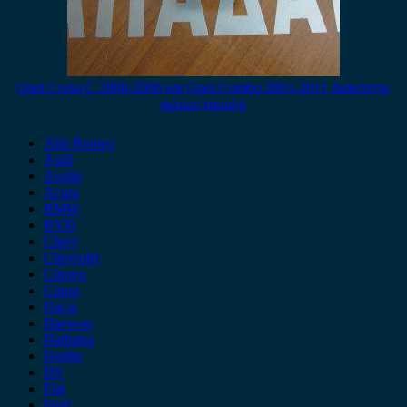
Opel Corsa C 2000-2006 και Opel Combo 2001-2011 Διακόπτης
φώτων ταμπλό
Alfa Romeo
Audi
Austin
Acura
BMW
BYD
Chery
Chevrolet
Citroen
Cupra
Dacia
Daewoo
Daihatsu
Dodge
DS
Fiat
Ford