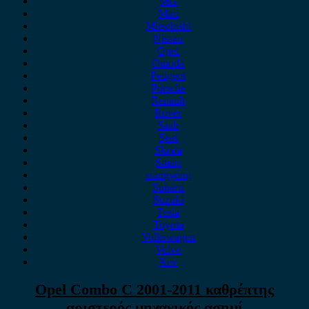
MG
Mini
Mitsubishi
Nissan
Opel
Omoda
Peugeot
Porsche
Renault
Rover
Saab
Seat
Skoda
Smart
ssangyong
Subaru
Suzuki
Tesla
Toyota
Volkswagen
Volvo
Xev
Opel Combo C 2001-2011 καθρέπτης
αριστερός μηχανικός ασημί