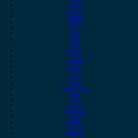
Dacia
Daewoo
Daihatsu
Dodge
DS
Fiat
Ford
Geely
Gonow
Honda
Hyundai
Isuzu
iveco
Jaecoo
Jaguar
Jeep Chrysler
KIA
Lada
Lancia
Leapmotor
Lexus
Lynk & co
Mazda
Mercedes