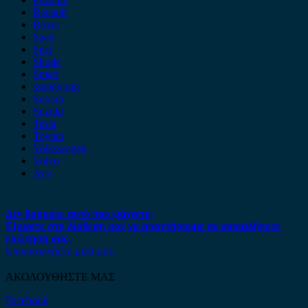
Renault
Rover
Saab
Seat
Skoda
Smart
ssangyong
Subaru
Suzuki
Tesla
Toyota
Volkswagen
Volvo
Xev
Δεν βρήκατε αυτό που ψάχνετε;
Είμαστε στη διάθεση σας να απαντήσουμε σε οποιαδήποτε
ερώτηση σας.
Επικοινωνήστε μαζί μας
ΑΚΟΛΟΥΘΗΣΤΕ ΜΑΣ
Facebook