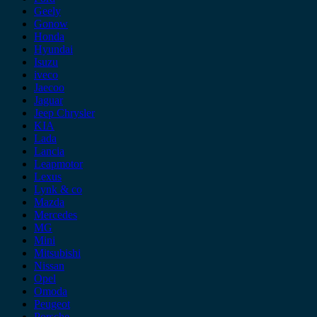
Geely
Gonow
Honda
Hyundai
Isuzu
iveco
Jaecoo
Jaguar
Jeep Chrysler
KIA
Lada
Lancia
Leapmotor
Lexus
Lynk & co
Mazda
Mercedes
MG
Mini
Mitsubishi
Nissan
Opel
Omoda
Peugeot
Porsche