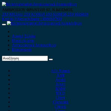
Skip
to
ΑΜΒΡΟΣΙΟΥ ΦΡΑΝΤΖΗ 67, Ν.ΚΟΣΜΟΣ
content
210 9012444
210 9239148
210 9238158
210 9026839
Κινητό-Viber-whatsapp : 6980507900
Primary
Menu
Αρχική Σελίδα
Ποιοί είμαστε
Ανταλλακτικά Αυτοκινήτων
Επικοινωνία
Alfa Romeo
Audi
Austin
Acura
BMW
BYD
Chery
Chevrolet
Citroen
Cupra