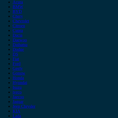
Acura
BMW
BYD
Chery
Chevrolet
Citroen
Cupra
Dacia
Daewoo
Daihatsu
Dodge
DS
Fiat
Ford
Geely
Gonow
Honda
Hyundai
Isuzu
iveco
Jaecoo
Jaguar
Jeep Chrysler
KIA
Lada