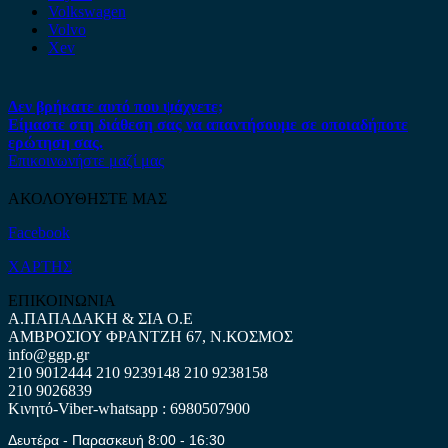
Volkswagen
Volvo
Xev
Δεν βρήκατε αυτό που ψάχνετε;
Είμαστε στη διάθεση σας να απαντήσουμε σε οποιαδήποτε
ερώτηση σας.
Επικοινωνήστε μαζί μας
ΑΚΟΛΟΥΘΗΣΤΕ ΜΑΣ
Facebook
ΧΑΡΤΗΣ
ΕΠΙΚΟΙΝΩΝΙΑ
Α.ΠΑΠΑΔΑΚΗ & ΣΙΑ Ο.Ε
ΑΜΒΡΟΣΙΟΥ ΦΡΑΝΤΖΗ 67, Ν.ΚΟΣΜΟΣ
info@ggp.gr
210 9012444
210 9239148
210 9238158
210 9026839
Κινητό-Viber-whatsapp : 6980507900
Δευτέρα - Παρασκευή 8:00 - 16:30