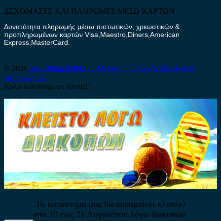
ΔΕΧΟΜΑΣΤΕ ΚΑΙ ΠΛΗΡΩΜΕΣ ΜΕΣΩ ΚΑΡΤΩΝ
Δυνατότητα πληρωμής μέσω πιστωτικών, χρεωστικών &
προπληρωμένων καρτών Visa,Maestro,Diners,American
Express,MasterCard.
© 2026
antalaktika-online.eu
Μεταχειρισμένα Ανταλλακτικά
Αυτοκινήτων
Καλό καλοκαίρι σε όλους!!
Το κατάστημα μας θα παραμείνει κλειστό
από 10 εώς 21 Αυγούστου λόγω διακοπών.