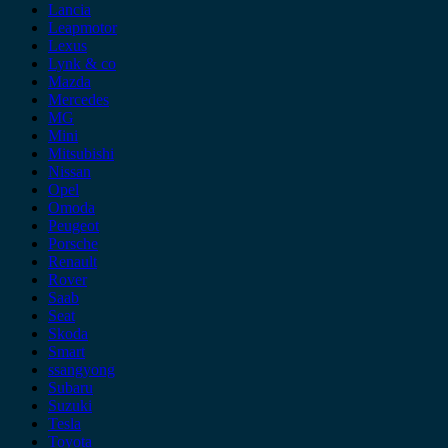
Lancia
Leapmotor
Lexus
Lynk & co
Mazda
Mercedes
MG
Mini
Mitsubishi
Nissan
Opel
Omoda
Peugeot
Porsche
Renault
Rover
Saab
Seat
Skoda
Smart
ssangyong
Subaru
Suzuki
Tesla
Toyota