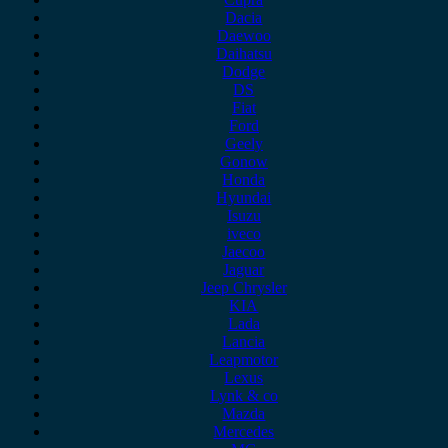
Dacia
Daewoo
Daihatsu
Dodge
DS
Fiat
Ford
Geely
Gonow
Honda
Hyundai
Isuzu
iveco
Jaecoo
Jaguar
Jeep Chrysler
KIA
Lada
Lancia
Leapmotor
Lexus
Lynk & co
Mazda
Mercedes