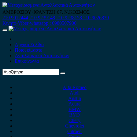
Skip
to
ΑΜΒΡΟΣΙΟΥ ΦΡΑΝΤΖΗ 67, Ν.ΚΟΣΜΟΣ
content
210 9012444
210 9239148
210 9238158
210 9026839
Κινητό-Viber-whatsapp : 6980507900
Primary
Menu
Αρχική Σελίδα
Ποιοί είμαστε
Ανταλλακτικά Αυτοκινήτων
Επικοινωνία
Alfa Romeo
Audi
Austin
Acura
BMW
BYD
Chery
Chevrolet
Citroen
Cupra