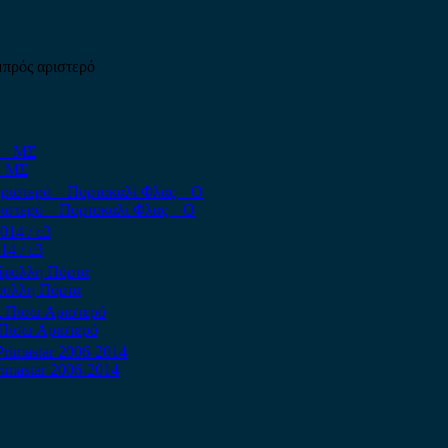
μπρός αριστερό
– ΜΣ
Αριστερό – Πορτοκαλί Φλας – Ο
14 / c3
ίφυλλη Πόρτα
ι Πίσω Αριστερό
rimastar 2006-2014