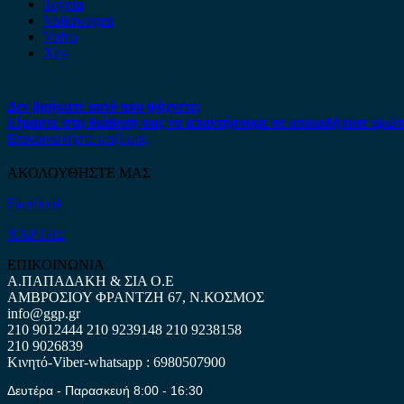
Toyota
Volkswagen
Volvo
Xev
Δεν βρήκατε αυτό που ψάχνετε;
Είμαστε στη διάθεση σας να απαντήσουμε σε οποιαδήποτε ερώτ
Επικοινωνήστε μαζί μας
ΑΚΟΛΟΥΘΗΣΤΕ ΜΑΣ
Facebook
ΧΑΡΤΗΣ
ΕΠΙΚΟΙΝΩΝΙΑ
Α.ΠΑΠΑΔΑΚΗ & ΣΙΑ Ο.Ε
ΑΜΒΡΟΣΙΟΥ ΦΡΑΝΤΖΗ 67, Ν.ΚΟΣΜΟΣ
info@ggp.gr
210 9012444
210 9239148
210 9238158
210 9026839
Κινητό-Viber-whatsapp : 6980507900
Δευτέρα - Παρασκευή 8:00 - 16:30