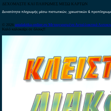
ΔΕΧΟΜΑΣΤΕ ΚΑΙ ΠΛΗΡΩΜΕΣ ΜΕΣΩ ΚΑΡΤΩΝ
Δυνατότητα πληρωμής μέσω πιστωτικών, χρεωστικών & προπληρωμέν
© 2026
antalaktika-online.eu
Μεταχειρισμένα Ανταλλακτικά Αυτοκι
Καλό καλοκαίρι σε όλους!!