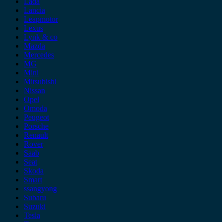
Lada
Lancia
Leapmotor
Lexus
Lynk & co
Mazda
Mercedes
MG
Mini
Mitsubishi
Nissan
Opel
Omoda
Peugeot
Porsche
Renault
Rover
Saab
Seat
Skoda
Smart
ssangyong
Subaru
Suzuki
Tesla