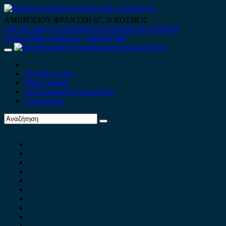
Skip
to
ΑΜΒΡΟΣΙΟΥ ΦΡΑΝΤΖΗ 67, Ν.ΚΟΣΜΟΣ
content
210 9012444
210 9239148
210 9238158
210 9026839
Κινητό-Viber-whatsapp : 6980507900
Primary
Menu
Αρχική Σελίδα
Ποιοί είμαστε
Ανταλλακτικά Αυτοκινήτων
Επικοινωνία