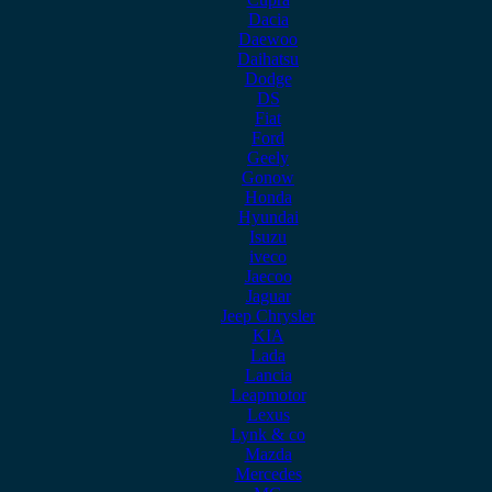
Dacia
Daewoo
Daihatsu
Dodge
DS
Fiat
Ford
Geely
Gonow
Honda
Hyundai
Isuzu
iveco
Jaecoo
Jaguar
Jeep Chrysler
KIA
Lada
Lancia
Leapmotor
Lexus
Lynk & co
Mazda
Mercedes