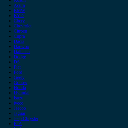
Austin
Acura
BMW
BYD
Chery
Chevrolet
Citroen
Cupra
Dacia
Daewoo
Daihatsu
Dodge
DS
Fiat
Ford
Geely
Gonow
Honda
Hyundai
Isuzu
iveco
Jaecoo
Jaguar
Jeep Chrysler
KIA