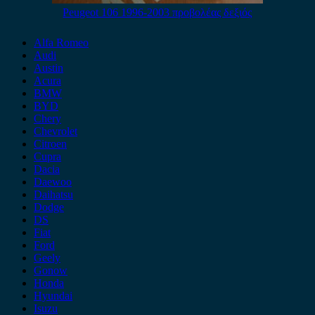
Peugeot 106 1996-2003 προβολέας δεξιός
Alfa Romeo
Audi
Austin
Acura
BMW
BYD
Chery
Chevrolet
Citroen
Cupra
Dacia
Daewoo
Daihatsu
Dodge
DS
Fiat
Ford
Geely
Gonow
Honda
Hyundai
Isuzu