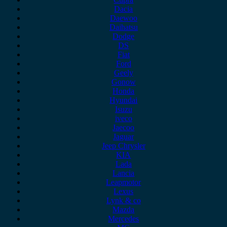
Dacia
Daewoo
Daihatsu
Dodge
DS
Fiat
Ford
Geely
Gonow
Honda
Hyundai
Isuzu
iveco
Jaecoo
Jaguar
Jeep Chrysler
KIA
Lada
Lancia
Leapmotor
Lexus
Lynk & co
Mazda
Mercedes