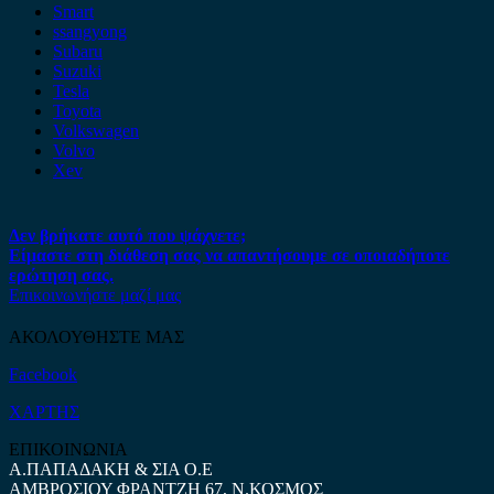
Smart
ssangyong
Subaru
Suzuki
Tesla
Toyota
Volkswagen
Volvo
Xev
Δεν βρήκατε αυτό που ψάχνετε;
Είμαστε στη διάθεση σας να απαντήσουμε σε οποιαδήποτε
ερώτηση σας.
Επικοινωνήστε μαζί μας
ΑΚΟΛΟΥΘΗΣΤΕ ΜΑΣ
Facebook
ΧΑΡΤΗΣ
ΕΠΙΚΟΙΝΩΝΙΑ
Α.ΠΑΠΑΔΑΚΗ & ΣΙΑ Ο.Ε
ΑΜΒΡΟΣΙΟΥ ΦΡΑΝΤΖΗ 67, Ν.ΚΟΣΜΟΣ