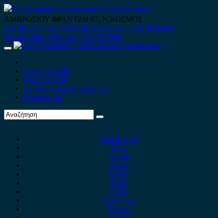
Skip
to
ΑΜΒΡΟΣΙΟΥ ΦΡΑΝΤΖΗ 67, Ν.ΚΟΣΜΟΣ
content
210 9012444
210 9239148
210 9238158
210 9026839
Κινητό-Viber-whatsapp : 6980507900
Primary
Menu
Αρχική Σελίδα
Ποιοί είμαστε
Ανταλλακτικά Αυτοκινήτων
Επικοινωνία
Alfa Romeo
Audi
Austin
Acura
BMW
BYD
Chery
Chevrolet
Citroen
Cupra