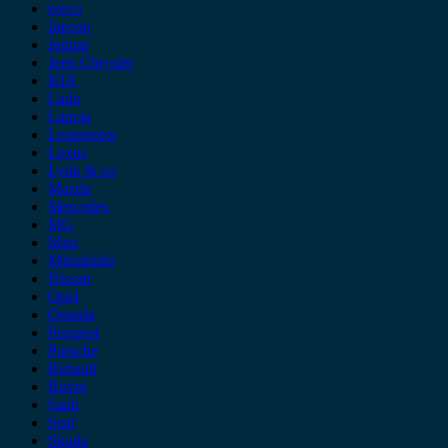
iveco
Jaecoo
Jaguar
Jeep Chrysler
KIA
Lada
Lancia
Leapmotor
Lexus
Lynk & co
Mazda
Mercedes
MG
Mini
Mitsubishi
Nissan
Opel
Omoda
Peugeot
Porsche
Renault
Rover
Saab
Seat
Skoda