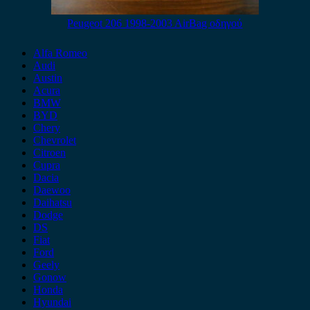
Peugeot 206 1998-2003 AirBag οδηγού
Alfa Romeo
Audi
Austin
Acura
BMW
BYD
Chery
Chevrolet
Citroen
Cupra
Dacia
Daewoo
Daihatsu
Dodge
DS
Fiat
Ford
Geely
Gonow
Honda
Hyundai