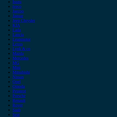
Isuzu
iveco
Jaecoo
Jaguar
Jeep Chrysler
KIA
Lada
Lancia
Leapmotor
Lexus
Lynk & co
Mazda
Mercedes
MG
Mini
Mitsubishi
Nissan
Opel
Omoda
Peugeot
Porsche
Renault
Rover
Saab
Seat