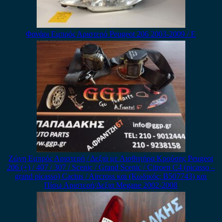
Φανάρι Εμπρός Αριστερό Peugeot 206 2003-2009 / Ε
Ζώνη Εμπρός Αριστερή / Δεξιά με Αισθητήρα Κρούσης Peugeot
206 (+) / 407 / 307 / Scenic / Grand Scenic / Citroen C4 (picasso –
grand picasso) Cactus / Aircross και (Κωδικός: B507743) και
Πίσω Αριστερή/Δεξια Megane 2002-2008