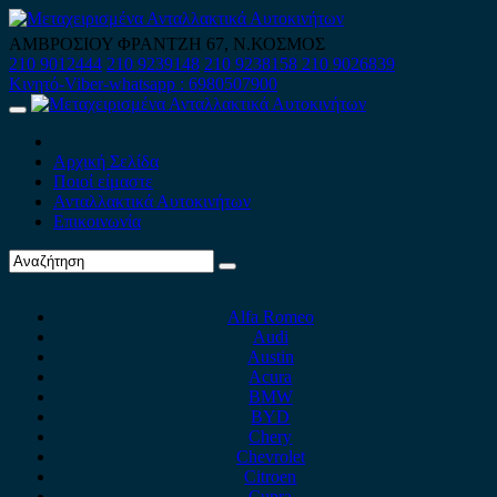
Skip
to
ΑΜΒΡΟΣΙΟΥ ΦΡΑΝΤΖΗ 67, Ν.ΚΟΣΜΟΣ
content
210 9012444
210 9239148
210 9238158
210 9026839
Κινητό-Viber-whatsapp : 6980507900
Primary
Menu
Αρχική Σελίδα
Ποιοί είμαστε
Ανταλλακτικά Αυτοκινήτων
Επικοινωνία
Alfa Romeo
Audi
Austin
Acura
BMW
BYD
Chery
Chevrolet
Citroen
Cupra