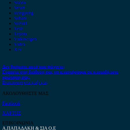
Skoda
Smart
ssangyong
Subaru
Suzuki
Tesla
Toyota
Volkswagen
Volvo
Xev
Δεν βρήκατε αυτό που ψάχνετε;
Είμαστε στη διάθεση σας να απαντήσουμε σε οποιαδήποτε
ερώτηση σας.
Επικοινωνήστε μαζί μας
ΑΚΟΛΟΥΘΗΣΤΕ ΜΑΣ
Facebook
ΧΑΡΤΗΣ
ΕΠΙΚΟΙΝΩΝΙΑ
Α.ΠΑΠΑΔΑΚΗ & ΣΙΑ Ο.Ε