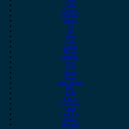
Dacia
Daewoo
Daihatsu
Dodge
DS
Fiat
Ford
Geely
Gonow
Honda
Hyundai
Isuzu
iveco
Jaecoo
Jaguar
Jeep Chrysler
KIA
Lada
Lancia
Leapmotor
Lexus
Lynk & co
Mazda
Mercedes