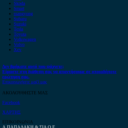
Skoda
Smart
ssangyong
Subaru
Suzuki
Tesla
Toyota
Volkswagen
Volvo
Xev
Δεν βρήκατε αυτό που ψάχνετε;
Είμαστε στη διάθεση σας να απαντήσουμε σε οποιαδήποτε
ερώτηση σας.
Επικοινωνήστε μαζί μας
ΑΚΟΛΟΥΘΗΣΤΕ ΜΑΣ
Facebook
ΧΑΡΤΗΣ
ΕΠΙΚΟΙΝΩΝΙΑ
Α.ΠΑΠΑΔΑΚΗ & ΣΙΑ Ο.Ε