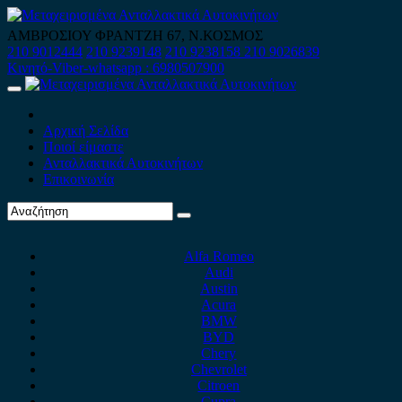
Skip
to
ΑΜΒΡΟΣΙΟΥ ΦΡΑΝΤΖΗ 67, Ν.ΚΟΣΜΟΣ
content
210 9012444
210 9239148
210 9238158
210 9026839
Κινητό-Viber-whatsapp : 6980507900
Primary
Menu
Αρχική Σελίδα
Ποιοί είμαστε
Ανταλλακτικά Αυτοκινήτων
Επικοινωνία
Alfa Romeo
Audi
Austin
Acura
BMW
BYD
Chery
Chevrolet
Citroen
Cupra