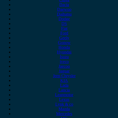
Dacia
Daewoo
Daihatsu
Dodge
DS
Fiat
Ford
Geely
Gonow
Honda
Hyundai
Isuzu
iveco
Jaecoo
Jaguar
Jeep Chrysler
KIA
Lada
Lancia
Leapmotor
Lexus
Lynk & co
Mazda
Mercedes