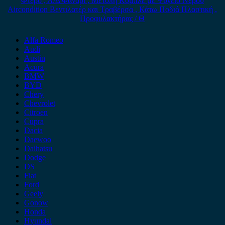
Φτερό , Α/Δ Φανάρι , Μετόπη Κομπλέ με Ψυγείο Νερού
Aircondition Βεντιλατέρ και Τραβέρσα , Κάτω Ποδιά Πλαστική ,
Προφυλακτήρας / Θ
Alfa Romeo
Audi
Austin
Acura
BMW
BYD
Chery
Chevrolet
Citroen
Cupra
Dacia
Daewoo
Daihatsu
Dodge
DS
Fiat
Ford
Geely
Gonow
Honda
Hyundai