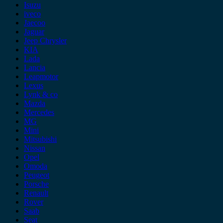
Isuzu
iveco
Jaecoo
Jaguar
Jeep Chrysler
KIA
Lada
Lancia
Leapmotor
Lexus
Lynk & co
Mazda
Mercedes
MG
Mini
Mitsubishi
Nissan
Opel
Omoda
Peugeot
Porsche
Renault
Rover
Saab
Seat