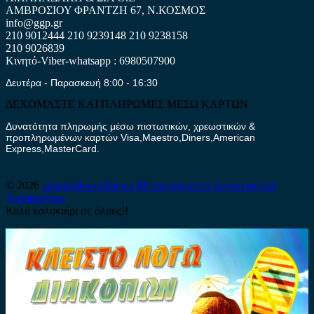
ΑΜΒΡΟΣΙΟΥ ΦΡΑΝΤΖΗ 67, Ν.ΚΟΣΜΟΣ
info@ggp.gr
210 9012444
210 9239148
210 9238158
210 9026839
Κινητό-Viber-whatsapp : 6980507900
Δευτέρα - Παρασκευή 8:00 - 16:30
ΔΕΧΟΜΑΣΤΕ ΚΑΙ ΠΛΗΡΩΜΕΣ ΜΕΣΩ ΚΑΡΤΩΝ
Δυνατότητα πληρωμής μέσω πιστωτικών, χρεωστικών &
προπληρωμένων καρτών Visa,Maestro,Diners,American
Express,MasterCard.
© 2026
antalaktika-online.eu
Μεταχειρισμένα Ανταλλακτικά
Αυτοκινήτων
Καλό καλοκαίρι σε όλους!!