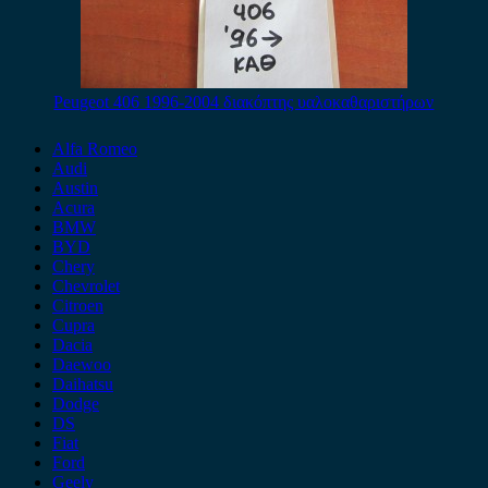
Peugeot 406 1996-2004 διακόπτης υαλοκαθαριστήρων
Alfa Romeo
Audi
Austin
Acura
BMW
BYD
Chery
Chevrolet
Citroen
Cupra
Dacia
Daewoo
Daihatsu
Dodge
DS
Fiat
Ford
Geely