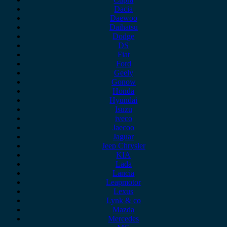
Dacia
Daewoo
Daihatsu
Dodge
DS
Fiat
Ford
Geely
Gonow
Honda
Hyundai
Isuzu
iveco
Jaecoo
Jaguar
Jeep Chrysler
KIA
Lada
Lancia
Leapmotor
Lexus
Lynk & co
Mazda
Mercedes