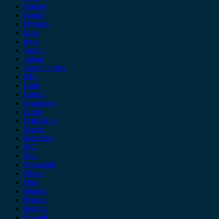
Gonow
Honda
Hyundai
Isuzu
iveco
Jaecoo
Jaguar
Jeep Chrysler
KIA
Lada
Lancia
Leapmotor
Lexus
Lynk & co
Mazda
Mercedes
MG
Mini
Mitsubishi
Nissan
Opel
Omoda
Peugeot
Porsche
Renault