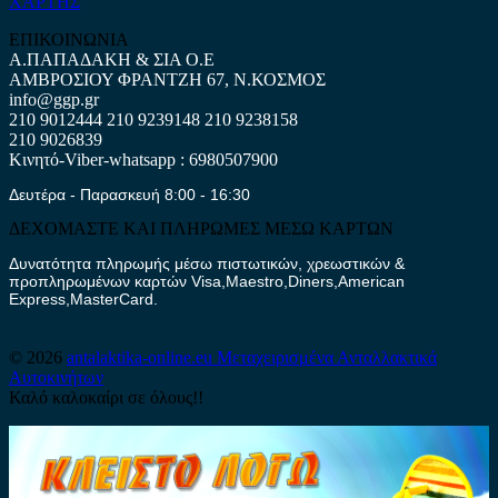
ΧΑΡΤΗΣ
ΕΠΙΚΟΙΝΩΝΙΑ
Α.ΠΑΠΑΔΑΚΗ & ΣΙΑ Ο.Ε
ΑΜΒΡΟΣΙΟΥ ΦΡΑΝΤΖΗ 67, Ν.ΚΟΣΜΟΣ
info@ggp.gr
210 9012444
210 9239148
210 9238158
210 9026839
Κινητό-Viber-whatsapp : 6980507900
Δευτέρα - Παρασκευή 8:00 - 16:30
ΔΕΧΟΜΑΣΤΕ ΚΑΙ ΠΛΗΡΩΜΕΣ ΜΕΣΩ ΚΑΡΤΩΝ
Δυνατότητα πληρωμής μέσω πιστωτικών, χρεωστικών &
προπληρωμένων καρτών Visa,Maestro,Diners,American
Express,MasterCard.
© 2026
antalaktika-online.eu
Μεταχειρισμένα Ανταλλακτικά
Αυτοκινήτων
Καλό καλοκαίρι σε όλους!!