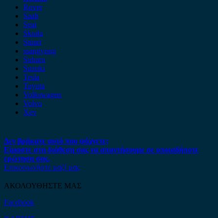
Rover
Saab
Seat
Skoda
Smart
ssangyong
Subaru
Suzuki
Tesla
Toyota
Volkswagen
Volvo
Xev
Δεν βρήκατε αυτό που ψάχνετε;
Είμαστε στη διάθεση σας να απαντήσουμε σε οποιαδήποτε
ερώτηση σας.
Επικοινωνήστε μαζί μας
ΑΚΟΛΟΥΘΗΣΤΕ ΜΑΣ
Facebook