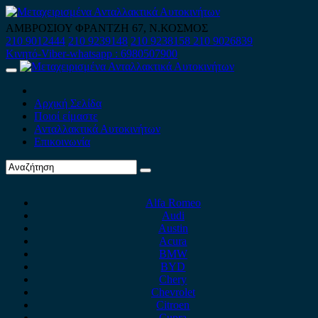
Skip
to
ΑΜΒΡΟΣΙΟΥ ΦΡΑΝΤΖΗ 67, Ν.ΚΟΣΜΟΣ
content
210 9012444
210 9239148
210 9238158
210 9026839
Κινητό-Viber-whatsapp : 6980507900
Primary
Menu
Αρχική Σελίδα
Ποιοί είμαστε
Ανταλλακτικά Αυτοκινήτων
Επικοινωνία
Alfa Romeo
Audi
Austin
Acura
BMW
BYD
Chery
Chevrolet
Citroen
Cupra