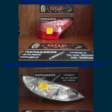
Πίσω Αριστερή/Δεξια Megane 2002-2008
Peugeot 407 2008-2010 Station Wagon (s.w) – Φανάρι Πίσω Δεξί