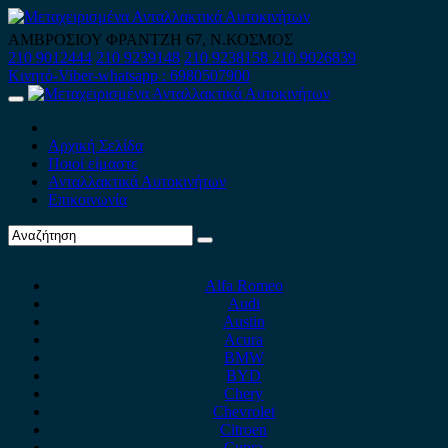
Skip
to
ΑΜΒΡΟΣΙΟΥ ΦΡΑΝΤΖΗ 67, Ν.ΚΟΣΜΟΣ
content
210 9012444
210 9239148
210 9238158
210 9026839
Κινητό-Viber-whatsapp : 6980507900
Primary
Menu
Αρχική Σελίδα
Ποιοί είμαστε
Ανταλλακτικά Αυτοκινήτων
Επικοινωνία
Alfa Romeo
Audi
Austin
Acura
BMW
BYD
Chery
Chevrolet
Citroen
Cupra