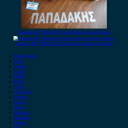
Peugeot 407 2004-2010 ημιαξόνιο αριστερό Diesel
Peugeot 407 2004-2010 πόρτα πίσω αριστερή μαύρη
Alfa Romeo
Audi
Austin
Acura
BMW
BYD
Chery
Chevrolet
Citroen
Cupra
Dacia
Daewoo
Daihatsu
Dodge
DS