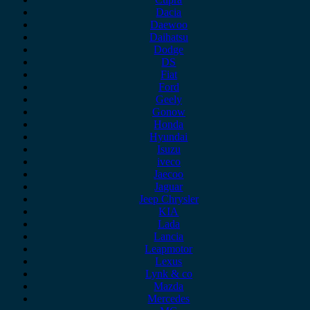
Dacia
Daewoo
Daihatsu
Dodge
DS
Fiat
Ford
Geely
Gonow
Honda
Hyundai
Isuzu
iveco
Jaecoo
Jaguar
Jeep Chrysler
KIA
Lada
Lancia
Leapmotor
Lexus
Lynk & co
Mazda
Mercedes