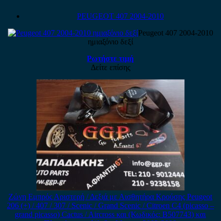
PEUGEOT 407 2004-2010
Peugeot 407 2004-2010
ημιαξόνιο δεξί
Ρωτήστε τιμή
Δείτε επίσης
Ζώνη Εμπρός Αριστερή / Δεξιά με Αισθητήρα Κρούσης Peugeot
206 (+) / 407 / 307 / Scenic / Grand Scenic / Citroen C4 (picasso –
grand picasso) Cactus / Aircross και (Κωδικός: B507743) και