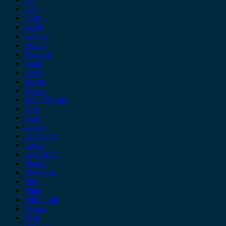
Fiat
Ford
Geely
Gonow
Honda
Hyundai
Isuzu
iveco
Jaecoo
Jaguar
Jeep Chrysler
KIA
Lada
Lancia
Leapmotor
Lexus
Lynk & co
Mazda
Mercedes
MG
Mini
Mitsubishi
Nissan
Opel