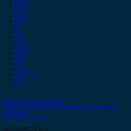
Omoda
Peugeot
Porsche
Renault
Rover
Saab
Seat
Skoda
Smart
ssangyong
Subaru
Suzuki
Tesla
Toyota
Volkswagen
Volvo
Xev
Δεν βρήκατε αυτό που ψάχνετε;
Είμαστε στη διάθεση σας να απαντήσουμε σε οποιαδήποτε
ερώτηση σας.
Επικοινωνήστε μαζί μας
ΑΚΟΛΟΥΘΗΣΤΕ ΜΑΣ