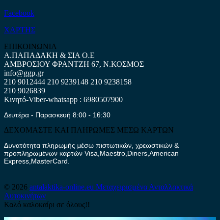
Facebook
ΧΑΡΤΗΣ
ΕΠΙΚΟΙΝΩΝΙΑ
Α.ΠΑΠΑΔΑΚΗ & ΣΙΑ Ο.Ε
ΑΜΒΡΟΣΙΟΥ ΦΡΑΝΤΖΗ 67, Ν.ΚΟΣΜΟΣ
info@ggp.gr
210 9012444
210 9239148
210 9238158
210 9026839
Κινητό-Viber-whatsapp : 6980507900
Δευτέρα - Παρασκευή 8:00 - 16:30
ΔΕΧΟΜΑΣΤΕ ΚΑΙ ΠΛΗΡΩΜΕΣ ΜΕΣΩ ΚΑΡΤΩΝ
Δυνατότητα πληρωμής μέσω πιστωτικών, χρεωστικών &
προπληρωμένων καρτών Visa,Maestro,Diners,American
Express,MasterCard.
© 2026
antalaktika-online.eu
Μεταχειρισμένα Ανταλλακτικά
Αυτοκινήτων
Καλό καλοκαίρι σε όλους!!