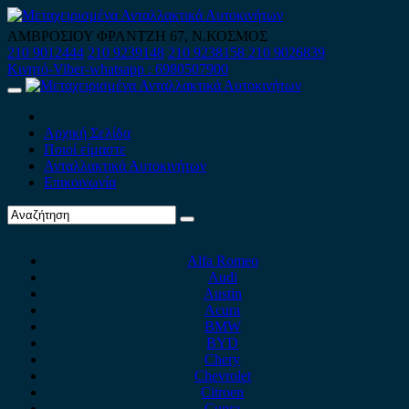
Skip
to
ΑΜΒΡΟΣΙΟΥ ΦΡΑΝΤΖΗ 67, Ν.ΚΟΣΜΟΣ
content
210 9012444
210 9239148
210 9238158
210 9026839
Κινητό-Viber-whatsapp : 6980507900
Primary
Menu
Αρχική Σελίδα
Ποιοί είμαστε
Ανταλλακτικά Αυτοκινήτων
Επικοινωνία
Alfa Romeo
Audi
Austin
Acura
BMW
BYD
Chery
Chevrolet
Citroen
Cupra