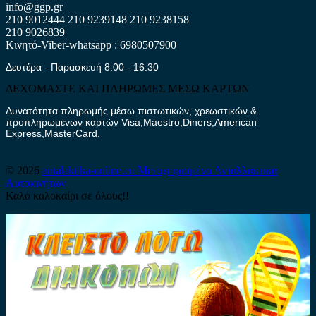
info@ggp.gr
210 9012444
210 9239148
210 9238158
210 9026839
Κινητό-Viber-whatsapp : 6980507900
Δευτέρα - Παρασκευή 8:00 - 16:30
ΔΕΧΟΜΑΣΤΕ ΚΑΙ ΠΛΗΡΩΜΕΣ ΜΕΣΩ ΚΑΡΤΩΝ
Δυνατότητα πληρωμής μέσω πιστωτικών, χρεωστικών &
προπληρωμένων καρτών Visa,Maestro,Diners,American
Express,MasterCard.
© 2026
antalaktika-online.eu
Μεταχειρισμένα Ανταλλακτικά
Αυτοκινήτων
Καλό καλοκαίρι σε όλους!!