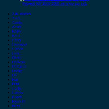
Peugeot 607 2000-2005 πίσω φανάρι δεξί
Alfa Romeo
Audi
Austin
Acura
BMW
BYD
Chery
Chevrolet
Citroen
Cupra
Dacia
Daewoo
Daihatsu
Dodge
DS
Fiat
Ford
Geely
Gonow
Honda
Hyundai
Isuzu