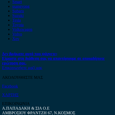
Smart
ssangyong
Subaru
Suzuki
Tesla
Toyota
Volkswagen
Volvo
Xev
Δεν βρήκατε αυτό που ψάχνετε;
Είμαστε στη διάθεση σας να απαντήσουμε σε οποιαδήποτε
ερώτηση σας.
Επικοινωνήστε μαζί μας
ΑΚΟΛΟΥΘΗΣΤΕ ΜΑΣ
Facebook
ΧΑΡΤΗΣ
ΕΠΙΚΟΙΝΩΝΙΑ
Α.ΠΑΠΑΔΑΚΗ & ΣΙΑ Ο.Ε
ΑΜΒΡΟΣΙΟΥ ΦΡΑΝΤΖΗ 67, Ν.ΚΟΣΜΟΣ