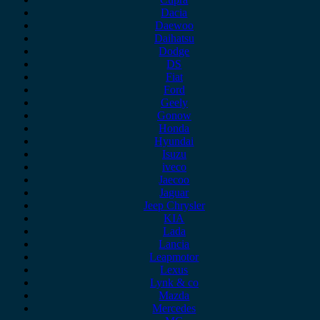
Dacia
Daewoo
Daihatsu
Dodge
DS
Fiat
Ford
Geely
Gonow
Honda
Hyundai
Isuzu
iveco
Jaecoo
Jaguar
Jeep Chrysler
KIA
Lada
Lancia
Leapmotor
Lexus
Lynk & co
Mazda
Mercedes