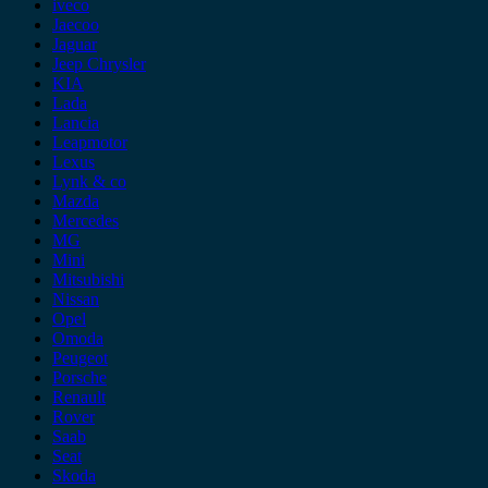
iveco
Jaecoo
Jaguar
Jeep Chrysler
KIA
Lada
Lancia
Leapmotor
Lexus
Lynk & co
Mazda
Mercedes
MG
Mini
Mitsubishi
Nissan
Opel
Omoda
Peugeot
Porsche
Renault
Rover
Saab
Seat
Skoda