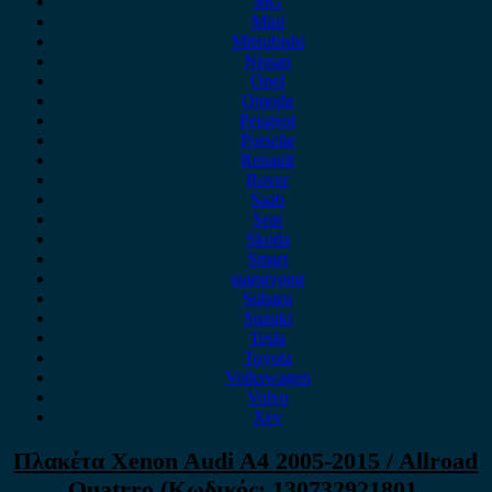
MG
Mini
Mitsubishi
Nissan
Opel
Omoda
Peugeot
Porsche
Renault
Rover
Saab
Seat
Skoda
Smart
ssangyong
Subaru
Suzuki
Tesla
Toyota
Volkswagen
Volvo
Xev
Πλακέτα Xenon Audi A4 2005-2015 / Allroad
Quatrro (Κωδικός: 130732921801,