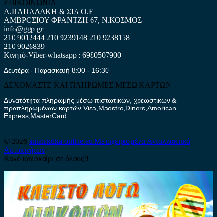
ΕΠΙΚΟΙΝΩΝΙΑ
Α.ΠΑΠΑΔΑΚΗ & ΣΙΑ Ο.Ε
ΑΜΒΡΟΣΙΟΥ ΦΡΑΝΤΖΗ 67, Ν.ΚΟΣΜΟΣ
info@ggp.gr
210 9012444
210 9239148
210 9238158
210 9026839
Κινητό-Viber-whatsapp : 6980507900
Δευτέρα - Παρασκευή 8:00 - 16:30
ΔΕΧΟΜΑΣΤΕ ΚΑΙ ΠΛΗΡΩΜΕΣ ΜΕΣΩ ΚΑΡΤΩΝ
Δυνατότητα πληρωμής μέσω πιστωτικών, χρεωστικών &
προπληρωμένων καρτών Visa,Maestro,Diners,American
Express,MasterCard.
© 2026
antalaktika-online.eu
Μεταχειρισμένα Ανταλλακτικά
Αυτοκινήτων
Καλό καλοκαίρι σε όλους!!