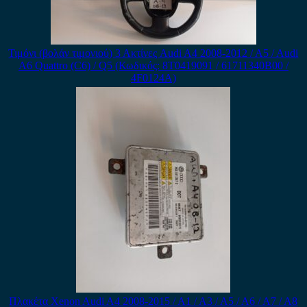
Τιμόνι (βολάν τιμονιού) 3 Ακτίνες Audi A4 2008-2012 / A5 / Audi
A6 Quattro (C6) / Q5 (Κωδικός: 8T0419091 / 61711340B00 /
4F0124A)
Πλακέτα Xenon Audi A4 2008-2015 / A1 / A3 / A5 / A6 / A7 / A8