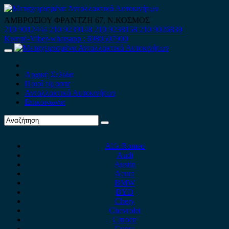
Skip
to
ΑΜΒΡΟΣΙΟΥ ΦΡΑΝΤΖΗ 67, Ν.ΚΟΣΜΟΣ
content
210 9012444
210 9239148
210 9238158
210 9026839
Κινητό-Viber-whatsapp : 6980507900
Primary
Menu
Αρχική Σελίδα
Ποιοί είμαστε
Ανταλλακτικά Αυτοκινήτων
Επικοινωνία
Alfa Romeo
Audi
Austin
Acura
BMW
BYD
Chery
Chevrolet
Citroen
Cupra