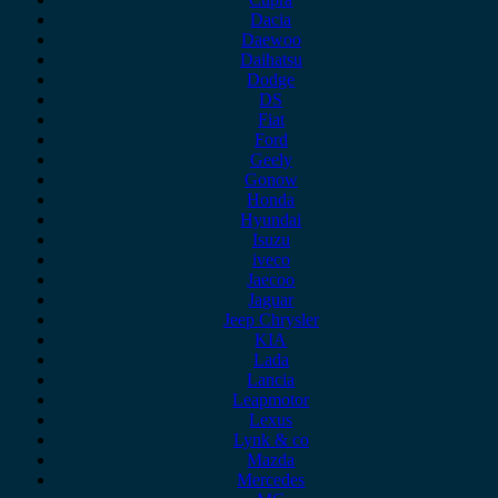
Dacia
Daewoo
Daihatsu
Dodge
DS
Fiat
Ford
Geely
Gonow
Honda
Hyundai
Isuzu
iveco
Jaecoo
Jaguar
Jeep Chrysler
KIA
Lada
Lancia
Leapmotor
Lexus
Lynk & co
Mazda
Mercedes