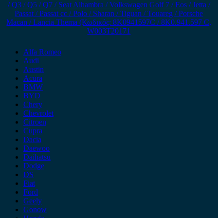
/ Q3 / Q5 / Q7 / Seat Alhambra / Volkswagen Golf 7 / Eos / Jetta /
Passat / Passat cc / Polo / Sharan / Tiguan / Touareg / Porsche
Macan / Lancia Thema (Κωδικός: 8K0941597C / 8K0.941.597 C,
W003T20171
Alfa Romeo
Audi
Austin
Acura
BMW
BYD
Chery
Chevrolet
Citroen
Cupra
Dacia
Daewoo
Daihatsu
Dodge
DS
Fiat
Ford
Geely
Gonow