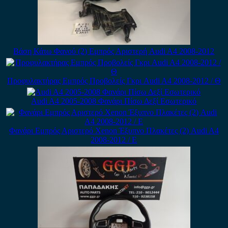
Βάση Κάτω Φανού (2) Εμπρός Αριστερή Audi A4 2008-2012
Προφυλακτήρας Εμπρός Προβολείς Γκρι Audi A4 2008-2012 / Θ
Audi A4 2005-2008 Φανάρι Πίσω Δεξί Εσωτερικό
Φανάρι Εμπρός Αριστερό Xenon Έξυπνο Πλακέτες (2) Audi A4
2008-2012 / Ε