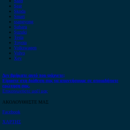
Saab
Seat
Skoda
Smart
ssangyong
Subaru
Suzuki
Tesla
Toyota
Volkswagen
Volvo
Xev
Δεν βρήκατε αυτό που ψάχνετε;
Είμαστε στη διάθεση σας να απαντήσουμε σε οποιαδήποτε
ερώτηση σας.
Επικοινωνήστε μαζί μας
ΑΚΟΛΟΥΘΗΣΤΕ ΜΑΣ
Facebook
ΧΑΡΤΗΣ