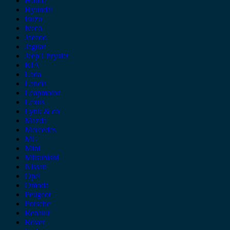
Honda
Hyundai
Isuzu
iveco
Jaecoo
Jaguar
Jeep Chrysler
KIA
Lada
Lancia
Leapmotor
Lexus
Lynk & co
Mazda
Mercedes
MG
Mini
Mitsubishi
Nissan
Opel
Omoda
Peugeot
Porsche
Renault
Rover