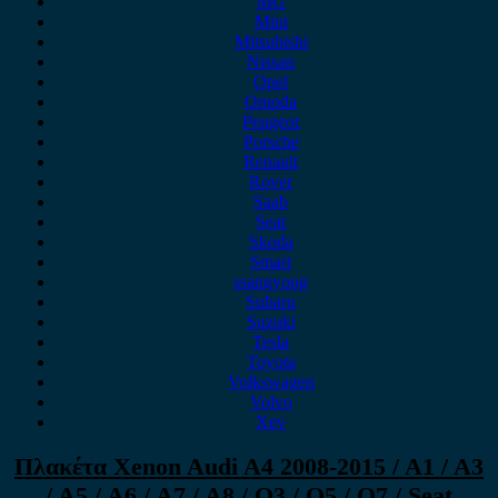
MG
Mini
Mitsubishi
Nissan
Opel
Omoda
Peugeot
Porsche
Renault
Rover
Saab
Seat
Skoda
Smart
ssangyong
Subaru
Suzuki
Tesla
Toyota
Volkswagen
Volvo
Xev
Πλακέτα Xenon Audi A4 2008-2015 / A1 / A3
/ A5 / A6 / A7 / A8 / Q3 / Q5 / Q7 / Seat