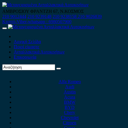
Skip
to
ΑΜΒΡΟΣΙΟΥ ΦΡΑΝΤΖΗ 67, Ν.ΚΟΣΜΟΣ
content
210 9012444
210 9239148
210 9238158
210 9026839
Κινητό-Viber-whatsapp : 6980507900
Primary
Menu
Αρχική Σελίδα
Ποιοί είμαστε
Ανταλλακτικά Αυτοκινήτων
Επικοινωνία
Alfa Romeo
Audi
Austin
Acura
BMW
BYD
Chery
Chevrolet
Citroen
Cupra