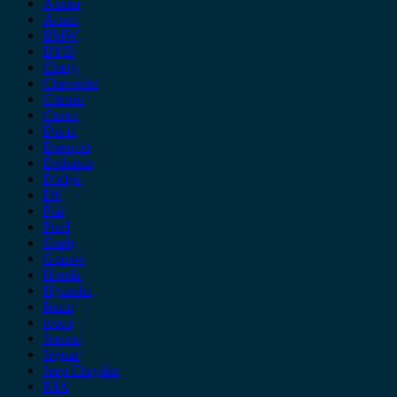
Austin
Acura
BMW
BYD
Chery
Chevrolet
Citroen
Cupra
Dacia
Daewoo
Daihatsu
Dodge
DS
Fiat
Ford
Geely
Gonow
Honda
Hyundai
Isuzu
iveco
Jaecoo
Jaguar
Jeep Chrysler
KIA