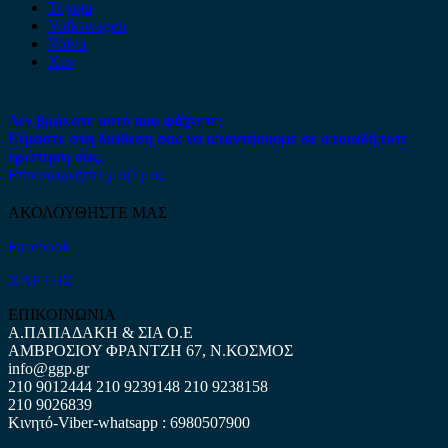
Toyota
Volkswagen
Volvo
Xev
Δεν βρήκατε αυτό που ψάχνετε;
Είμαστε στη διάθεση σας να απαντήσουμε σε οποιαδήποτε
ερώτηση σας.
Επικοινωνήστε μαζί μας
ΑΚΟΛΟΥΘΗΣΤΕ ΜΑΣ
Facebook
ΧΑΡΤΗΣ
ΕΠΙΚΟΙΝΩΝΙΑ
Α.ΠΑΠΑΔΑΚΗ & ΣΙΑ Ο.Ε
ΑΜΒΡΟΣΙΟΥ ΦΡΑΝΤΖΗ 67, Ν.ΚΟΣΜΟΣ
info@ggp.gr
210 9012444
210 9239148
210 9238158
210 9026839
Κινητό-Viber-whatsapp : 6980507900