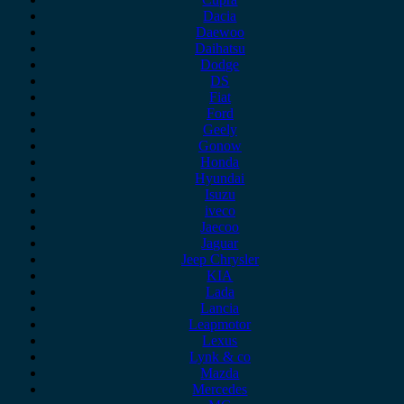
Dacia
Daewoo
Daihatsu
Dodge
DS
Fiat
Ford
Geely
Gonow
Honda
Hyundai
Isuzu
iveco
Jaecoo
Jaguar
Jeep Chrysler
KIA
Lada
Lancia
Leapmotor
Lexus
Lynk & co
Mazda
Mercedes