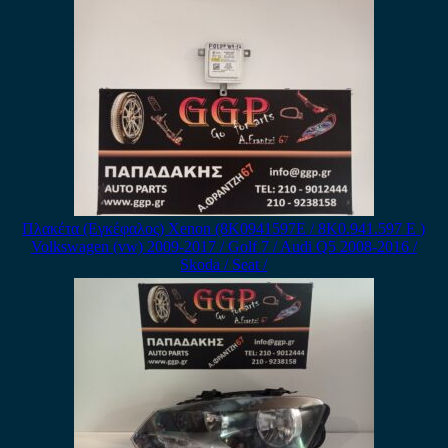
Πλακέτα (Εγκέφαλος) Xenon (8K0941597E / 8K0.941.597 E )
Volkswagen (vw) 2009-2017 / Golf 7 / Audi Q5 2008-2016 /
Skoda / Seat /