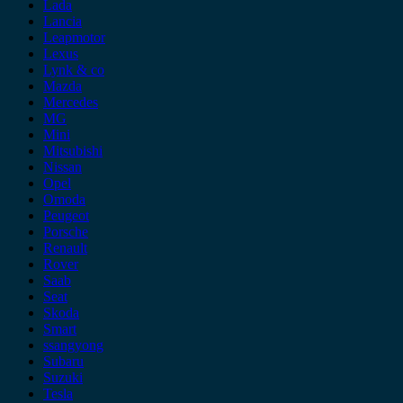
Lada
Lancia
Leapmotor
Lexus
Lynk & co
Mazda
Mercedes
MG
Mini
Mitsubishi
Nissan
Opel
Omoda
Peugeot
Porsche
Renault
Rover
Saab
Seat
Skoda
Smart
ssangyong
Subaru
Suzuki
Tesla