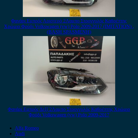
Φανάρι Εμπρός Αριστερό 2Λαμπο Στρογγυλός Καθρέπτης
Χρώμιο Φρύδι Volkswagen (vw) Polo 2009-2017 (IMITATION) ,
(BASH SPASMENH)
Φανάρι Εμπρός Δεξί 2Λαμπο Στρογγυλός Καθρέπτης Χρώμιο
Φρύδι Volkswagen (vw) Polo 2009-2017
Alfa Romeo
Audi