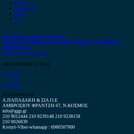
Toyota
Volkswagen
Volvo
Xev
Δεν βρήκατε αυτό που ψάχνετε;
Είμαστε στη διάθεση σας να απαντήσουμε σε οποιαδήποτε
ερώτηση σας.
Επικοινωνήστε μαζί μας
ΑΚΟΛΟΥΘΗΣΤΕ ΜΑΣ
Facebook
ΧΑΡΤΗΣ
ΕΠΙΚΟΙΝΩΝΙΑ
Α.ΠΑΠΑΔΑΚΗ & ΣΙΑ Ο.Ε
ΑΜΒΡΟΣΙΟΥ ΦΡΑΝΤΖΗ 67, Ν.ΚΟΣΜΟΣ
info@ggp.gr
210 9012444
210 9239148
210 9238158
210 9026839
Κινητό-Viber-whatsapp : 6980507900