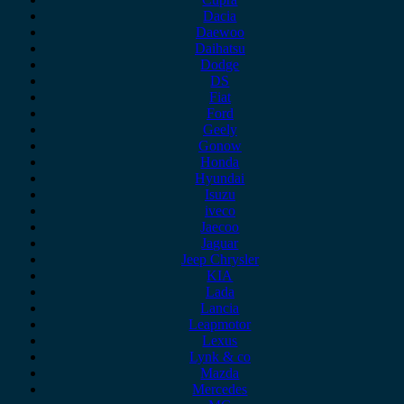
Dacia
Daewoo
Daihatsu
Dodge
DS
Fiat
Ford
Geely
Gonow
Honda
Hyundai
Isuzu
iveco
Jaecoo
Jaguar
Jeep Chrysler
KIA
Lada
Lancia
Leapmotor
Lexus
Lynk & co
Mazda
Mercedes