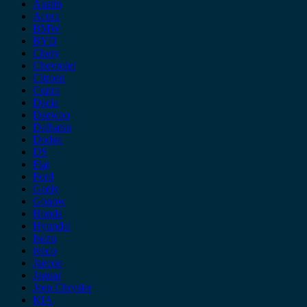
Austin
Acura
BMW
BYD
Chery
Chevrolet
Citroen
Cupra
Dacia
Daewoo
Daihatsu
Dodge
DS
Fiat
Ford
Geely
Gonow
Honda
Hyundai
Isuzu
iveco
Jaecoo
Jaguar
Jeep Chrysler
KIA