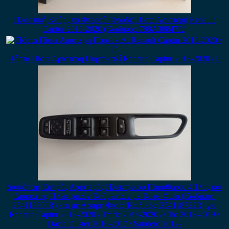
Πλαστική Κούρμπα Φτερού (Φρύδι) Πίσω Αριστερή Renault
Captur 2013-2020 (Κωδικός: 788A38847R)
Πόρτα Πίσω Αριστερή Πορτοκαλί Renault Captur 2013-2020 / Γ
Διακόπτης Εμπρός Αριστερός Ηλεκτρικού Παραθύρου 4Πλος και
Διακόπτης Ηλεκτρικών Καθρεπτών με Καφέ Φίσα (Κωδικός:
254113300R) και με Άσπρη Φίσα (Κωδικός: 254118722R) για
Renault Captur 2013-2020 / Trafic 2014-2020 / Clio 2013-2019 /
Dacia Duster 2010-2017 / Sandero 2012-