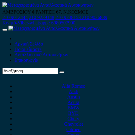
Skip
to
ΑΜΒΡΟΣΙΟΥ ΦΡΑΝΤΖΗ 67, Ν.ΚΟΣΜΟΣ
content
210 9012444
210 9239148
210 9238158
210 9026839
Κινητό-Viber-whatsapp : 6980507900
Primary
Menu
Αρχική Σελίδα
Ποιοί είμαστε
Ανταλλακτικά Αυτοκινήτων
Επικοινωνία
Alfa Romeo
Audi
Austin
Acura
BMW
BYD
Chery
Chevrolet
Citroen
Cupra