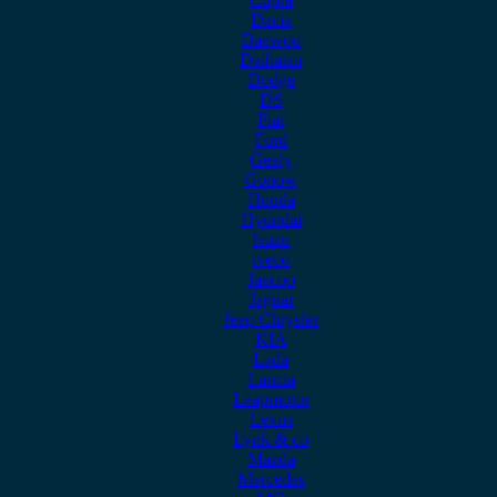
Dacia
Daewoo
Daihatsu
Dodge
DS
Fiat
Ford
Geely
Gonow
Honda
Hyundai
Isuzu
iveco
Jaecoo
Jaguar
Jeep Chrysler
KIA
Lada
Lancia
Leapmotor
Lexus
Lynk & co
Mazda
Mercedes