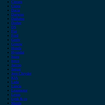
Citroen
Cupra
Dacia
Daewoo
Daihatsu
Dodge
DS
Fiat
Ford
Geely
Gonow
Honda
Hyundai
Isuzu
iveco
Jaecoo
Jaguar
Jeep Chrysler
KIA
Lada
Lancia
Leapmotor
Lexus
Lynk & co
Mazda