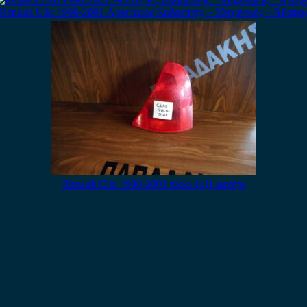
Renault Clio 1998-2001 Αριστερός Καθρέπτης – Μηχανικός – Άβαφο
Renault Clio 1998-2001 πίσω δεξί φανάρι