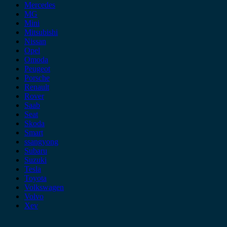
Mercedes
MG
Mini
Mitsubishi
Nissan
Opel
Omoda
Peugeot
Porsche
Renault
Rover
Saab
Seat
Skoda
Smart
ssangyong
Subaru
Suzuki
Tesla
Toyota
Volkswagen
Volvo
Xev