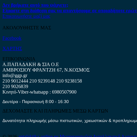
Δεν βρήκατε αυτό που ψάχνετε;
Είμαστε στη διάθεση σας να απαντήσουμε σε οποιαδήποτε ερώτ
Επικοινωνήστε μαζί μας
ΑΚΟΛΟΥΘΗΣΤΕ ΜΑΣ
Facebook
ΧΑΡΤΗΣ
ΕΠΙΚΟΙΝΩΝΙΑ
Α.ΠΑΠΑΔΑΚΗ & ΣΙΑ Ο.Ε
ΑΜΒΡΟΣΙΟΥ ΦΡΑΝΤΖΗ 67, Ν.ΚΟΣΜΟΣ
info@ggp.gr
210 9012444
210 9239148
210 9238158
210 9026839
Κινητό-Viber-whatsapp : 6980507900
Δευτέρα - Παρασκευή 8:00 - 16:30
ΔΕΧΟΜΑΣΤΕ ΚΑΙ ΠΛΗΡΩΜΕΣ ΜΕΣΩ ΚΑΡΤΩΝ
Δυνατότητα πληρωμής μέσω πιστωτικών, χρεωστικών & προπληρωμέν
© 2026
antalaktika-online.eu
Μεταχειρισμένα Ανταλλακτικά Αυτοκι