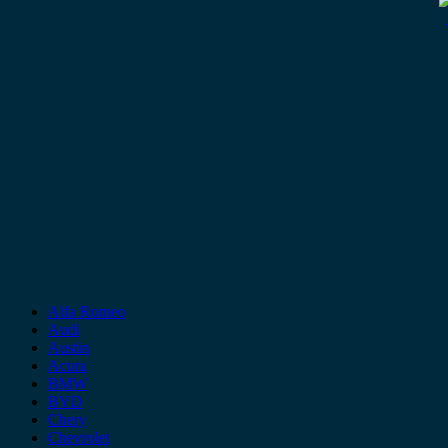
Alfa Romeo
Audi
Austin
Acura
BMW
BYD
Chery
Chevrolet