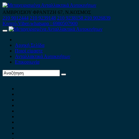
Skip
to
ΑΜΒΡΟΣΙΟΥ ΦΡΑΝΤΖΗ 67, Ν.ΚΟΣΜΟΣ
content
210 9012444
210 9239148
210 9238158
210 9026839
Κινητό-Viber-whatsapp : 6980507900
Primary
Menu
Αρχική Σελίδα
Ποιοί είμαστε
Ανταλλακτικά Αυτοκινήτων
Επικοινωνία