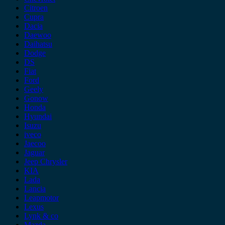
Citroen
Cupra
Dacia
Daewoo
Daihatsu
Dodge
DS
Fiat
Ford
Geely
Gonow
Honda
Hyundai
Isuzu
iveco
Jaecoo
Jaguar
Jeep Chrysler
KIA
Lada
Lancia
Leapmotor
Lexus
Lynk & co
Mazda