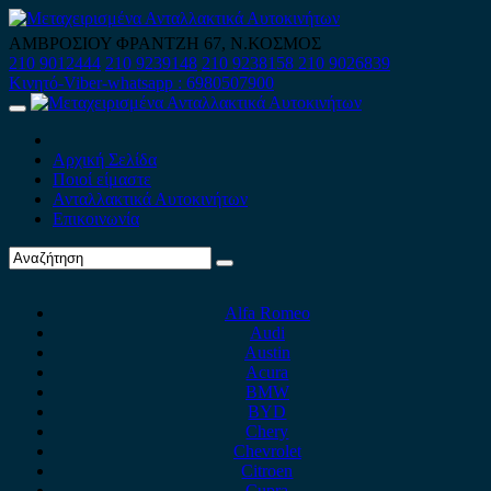
Skip
to
ΑΜΒΡΟΣΙΟΥ ΦΡΑΝΤΖΗ 67, Ν.ΚΟΣΜΟΣ
content
210 9012444
210 9239148
210 9238158
210 9026839
Κινητό-Viber-whatsapp : 6980507900
Primary
Menu
Αρχική Σελίδα
Ποιοί είμαστε
Ανταλλακτικά Αυτοκινήτων
Επικοινωνία
Alfa Romeo
Audi
Austin
Acura
BMW
BYD
Chery
Chevrolet
Citroen
Cupra