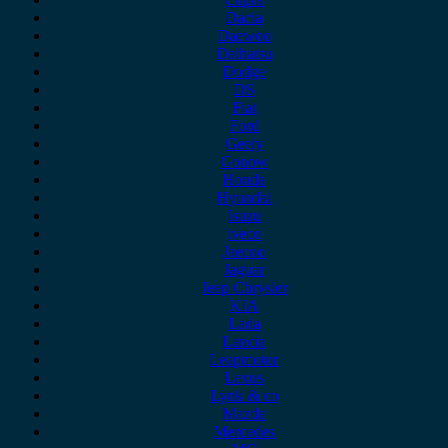
Dacia
Daewoo
Daihatsu
Dodge
DS
Fiat
Ford
Geely
Gonow
Honda
Hyundai
Isuzu
iveco
Jaecoo
Jaguar
Jeep Chrysler
KIA
Lada
Lancia
Leapmotor
Lexus
Lynk & co
Mazda
Mercedes