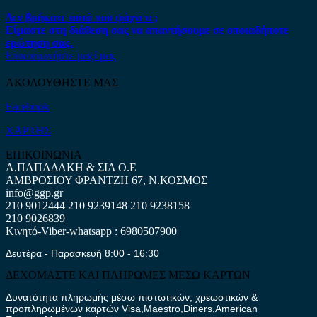
Δεν βρήκατε αυτό που ψάχνετε;
Είμαστε στη διάθεση σας να απαντήσουμε σε οποιαδήποτε
ερώτηση σας.
Επικοινωνήστε μαζί μας
ΑΚΟΛΟΥΘΗΣΤΕ ΜΑΣ
Facebook
ΧΑΡΤΗΣ
ΕΠΙΚΟΙΝΩΝΙΑ
Α.ΠΑΠΑΔΑΚΗ & ΣΙΑ Ο.Ε
ΑΜΒΡΟΣΙΟΥ ΦΡΑΝΤΖΗ 67, Ν.ΚΟΣΜΟΣ
info@ggp.gr
210 9012444
210 9239148
210 9238158
210 9026839
Κινητό-Viber-whatsapp : 6980507900
Δευτέρα - Παρασκευή 8:00 - 16:30
ΔΕΧΟΜΑΣΤΕ ΚΑΙ ΠΛΗΡΩΜΕΣ ΜΕΣΩ ΚΑΡΤΩΝ
Δυνατότητα πληρωμής μέσω πιστωτικών, χρεωστικών &
προπληρωμένων καρτών Visa,Maestro,Diners,American