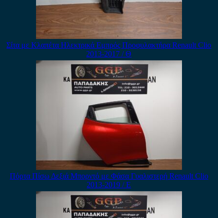
Σίτα με Κλαπέτα Ηλεκτρικά Εμπρός Προφυλακτήρα Renault Clio
2013-2017 / Θ
Πόρτα Πίσω Δεξιά Μπορντό με Φάσα Γυαλιστερή Renault Clio
2013-2019 / Ε