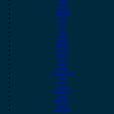
Dacia
Daewoo
Daihatsu
Dodge
DS
Fiat
Ford
Geely
Gonow
Honda
Hyundai
Isuzu
iveco
Jaecoo
Jaguar
Jeep Chrysler
KIA
Lada
Lancia
Leapmotor
Lexus
Lynk & co
Mazda
Mercedes