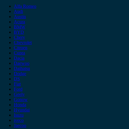
Alfa Romeo
Audi
Austin
Acura
BMW
BYD
Chery
Chevrolet
Citroen
Cupra
Dacia
Daewoo
Daihatsu
Dodge
DS
Fiat
Ford
Geely
Gonow
Honda
Hyundai
Isuzu
iveco
Jaecoo