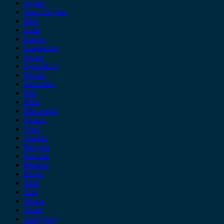
Jaguar
Jeep Chrysler
KIA
Lada
Lancia
Leapmotor
Lexus
Lynk & co
Mazda
Mercedes
MG
Mini
Mitsubishi
Nissan
Opel
Omoda
Peugeot
Porsche
Renault
Rover
Saab
Seat
Skoda
Smart
ssangyong