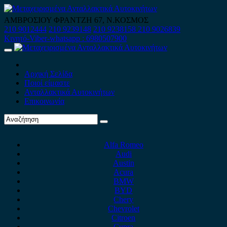
Skip
to
ΑΜΒΡΟΣΙΟΥ ΦΡΑΝΤΖΗ 67, Ν.ΚΟΣΜΟΣ
content
210 9012444
210 9239148
210 9238158
210 9026839
Κινητό-Viber-whatsapp : 6980507900
Primary
Menu
Αρχική Σελίδα
Ποιοί είμαστε
Ανταλλακτικά Αυτοκινήτων
Επικοινωνία
Alfa Romeo
Audi
Austin
Acura
BMW
BYD
Chery
Chevrolet
Citroen
Cupra