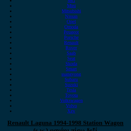
MG
Mini
Mitsubishi
Nissan
Opel
Omoda
Peugeot
Porsche
Renault
Rover
Saab
Seat
Skoda
Smart
ssangyong
Subaru
Suzuki
Tesla
Toyota
Volkswagen
Volvo
Xev
Renault Laguna 1994-1998 Station Wagon
(s.w.) φανάρι πίσω δεξί