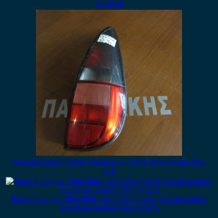
αριστερό
Renault Laguna Station Wagon (s.w.) 1994-1998 φανάρι πίσω
δεξί
Renault Laguna 1994-2000 1.6cc-2.0cc βενζίνη ψυγείο κομπλέ
(νερού-air condition-βεντιλατέρ)