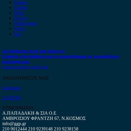
Subaru
Suzuki
Tesla
Toyota
Volkswagen
Volvo
Xev
Δεν βρήκατε αυτό που ψάχνετε;
Είμαστε στη διάθεση σας να απαντήσουμε σε οποιαδήποτε
ερώτηση σας.
Επικοινωνήστε μαζί μας
ΑΚΟΛΟΥΘΗΣΤΕ ΜΑΣ
Facebook
ΧΑΡΤΗΣ
ΕΠΙΚΟΙΝΩΝΙΑ
Α.ΠΑΠΑΔΑΚΗ & ΣΙΑ Ο.Ε
ΑΜΒΡΟΣΙΟΥ ΦΡΑΝΤΖΗ 67, Ν.ΚΟΣΜΟΣ
info@ggp.gr
210 9012444
210 9239148
210 9238158