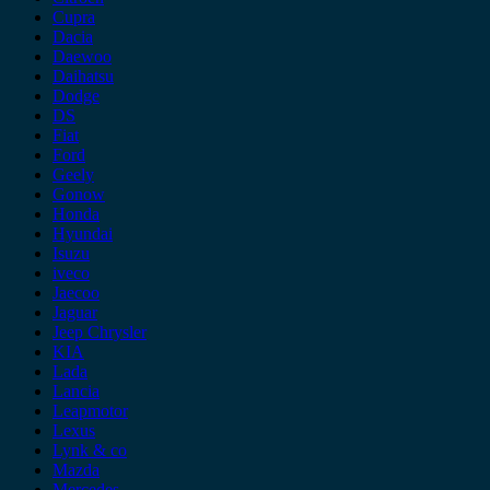
Cupra
Dacia
Daewoo
Daihatsu
Dodge
DS
Fiat
Ford
Geely
Gonow
Honda
Hyundai
Isuzu
iveco
Jaecoo
Jaguar
Jeep Chrysler
KIA
Lada
Lancia
Leapmotor
Lexus
Lynk & co
Mazda
Mercedes