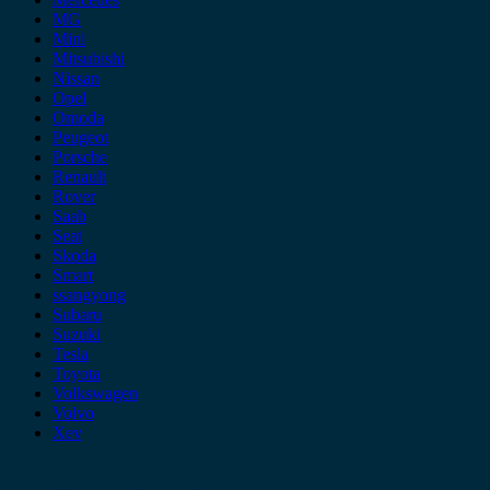
MG
Mini
Mitsubishi
Nissan
Opel
Omoda
Peugeot
Porsche
Renault
Rover
Saab
Seat
Skoda
Smart
ssangyong
Subaru
Suzuki
Tesla
Toyota
Volkswagen
Volvo
Xev