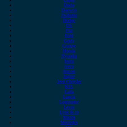
Dacia
Daewoo
Daihatsu
Dodge
DS
Fiat
Ford
Geely
Gonow
Honda
Hyundai
Isuzu
iveco
Jaecoo
Jaguar
Jeep Chrysler
KIA
Lada
Lancia
Leapmotor
Lexus
Lynk & co
Mazda
Mercedes