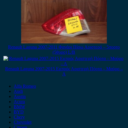
Renault Laguna 2007-2011 Φανάρι Πίσω Αριστερό – 5πορτο
(5θυρο) L/B
Renault Laguna 2007-2015 Εμπρός Αριστερή Πόρτα – Μαύρο –
Α
Alfa Romeo
Audi
Austin
Acura
BMW
BYD
Chery
Chevrolet
Citroen