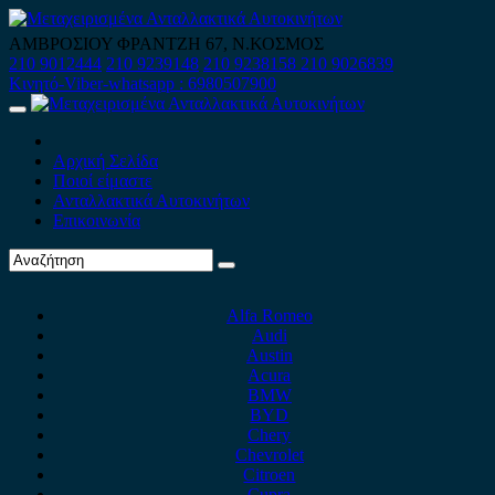
Skip
to
ΑΜΒΡΟΣΙΟΥ ΦΡΑΝΤΖΗ 67, Ν.ΚΟΣΜΟΣ
content
210 9012444
210 9239148
210 9238158
210 9026839
Κινητό-Viber-whatsapp : 6980507900
Primary
Menu
Αρχική Σελίδα
Ποιοί είμαστε
Ανταλλακτικά Αυτοκινήτων
Επικοινωνία
Alfa Romeo
Audi
Austin
Acura
BMW
BYD
Chery
Chevrolet
Citroen
Cupra