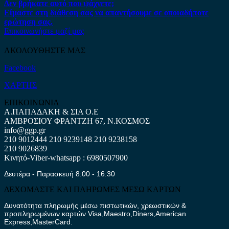
Δεν βρήκατε αυτό που ψάχνετε;
Είμαστε στη διάθεση σας να απαντήσουμε σε οποιαδήποτε
ερώτηση σας.
Επικοινωνήστε μαζί μας
ΑΚΟΛΟΥΘΗΣΤΕ ΜΑΣ
Facebook
ΧΑΡΤΗΣ
ΕΠΙΚΟΙΝΩΝΙΑ
Α.ΠΑΠΑΔΑΚΗ & ΣΙΑ Ο.Ε
ΑΜΒΡΟΣΙΟΥ ΦΡΑΝΤΖΗ 67, Ν.ΚΟΣΜΟΣ
info@ggp.gr
210 9012444
210 9239148
210 9238158
210 9026839
Κινητό-Viber-whatsapp : 6980507900
Δευτέρα - Παρασκευή 8:00 - 16:30
ΔΕΧΟΜΑΣΤΕ ΚΑΙ ΠΛΗΡΩΜΕΣ ΜΕΣΩ ΚΑΡΤΩΝ
Δυνατότητα πληρωμής μέσω πιστωτικών, χρεωστικών &
προπληρωμένων καρτών Visa,Maestro,Diners,American
Express,MasterCard.