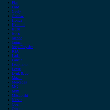
Fiat
Ford
Geely
Gonow
Honda
Hyundai
Isuzu
iveco
Jaecoo
Jaguar
Jeep Chrysler
KIA
Lada
Lancia
Leapmotor
Lexus
Lynk & co
Mazda
Mercedes
MG
Mini
Mitsubishi
Nissan
Opel
Omoda