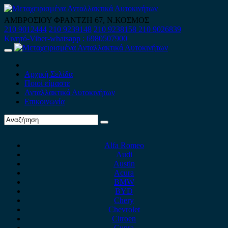
Skip
to
ΑΜΒΡΟΣΙΟΥ ΦΡΑΝΤΖΗ 67, Ν.ΚΟΣΜΟΣ
content
210 9012444
210 9239148
210 9238158
210 9026839
Κινητό-Viber-whatsapp : 6980507900
Primary
Menu
Αρχική Σελίδα
Ποιοί είμαστε
Ανταλλακτικά Αυτοκινήτων
Επικοινωνία
Alfa Romeo
Audi
Austin
Acura
BMW
BYD
Chery
Chevrolet
Citroen
Cupra