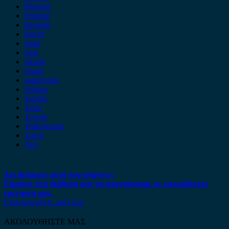
Peugeot
Porsche
Renault
Rover
Saab
Seat
Skoda
Smart
ssangyong
Subaru
Suzuki
Tesla
Toyota
Volkswagen
Volvo
Xev
Δεν βρήκατε αυτό που ψάχνετε;
Είμαστε στη διάθεση σας να απαντήσουμε σε οποιαδήποτε
ερώτηση σας.
Επικοινωνήστε μαζί μας
ΑΚΟΛΟΥΘΗΣΤΕ ΜΑΣ