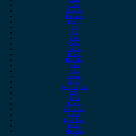
Dacia
Daewoo
Daihatsu
Dodge
DS
Fiat
Ford
Geely
Gonow
Honda
Hyundai
Isuzu
iveco
Jaecoo
Jaguar
Jeep Chrysler
KIA
Lada
Lancia
Leapmotor
Lexus
Lynk & co
Mazda
Mercedes