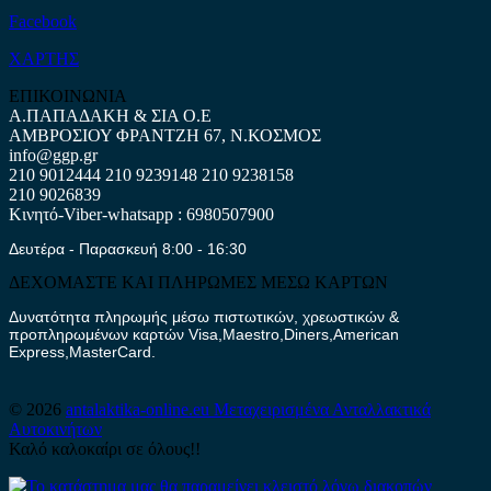
Facebook
ΧΑΡΤΗΣ
ΕΠΙΚΟΙΝΩΝΙΑ
Α.ΠΑΠΑΔΑΚΗ & ΣΙΑ Ο.Ε
ΑΜΒΡΟΣΙΟΥ ΦΡΑΝΤΖΗ 67, Ν.ΚΟΣΜΟΣ
info@ggp.gr
210 9012444
210 9239148
210 9238158
210 9026839
Κινητό-Viber-whatsapp : 6980507900
Δευτέρα - Παρασκευή 8:00 - 16:30
ΔΕΧΟΜΑΣΤΕ ΚΑΙ ΠΛΗΡΩΜΕΣ ΜΕΣΩ ΚΑΡΤΩΝ
Δυνατότητα πληρωμής μέσω πιστωτικών, χρεωστικών &
προπληρωμένων καρτών Visa,Maestro,Diners,American
Express,MasterCard.
© 2026
antalaktika-online.eu
Μεταχειρισμένα Ανταλλακτικά
Αυτοκινήτων
Καλό καλοκαίρι σε όλους!!