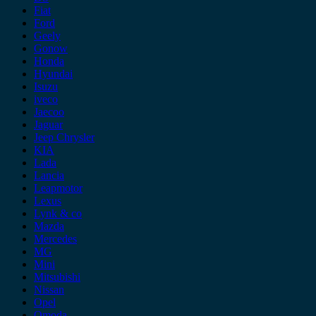
Fiat
Ford
Geely
Gonow
Honda
Hyundai
Isuzu
iveco
Jaecoo
Jaguar
Jeep Chrysler
KIA
Lada
Lancia
Leapmotor
Lexus
Lynk & co
Mazda
Mercedes
MG
Mini
Mitsubishi
Nissan
Opel
Omoda