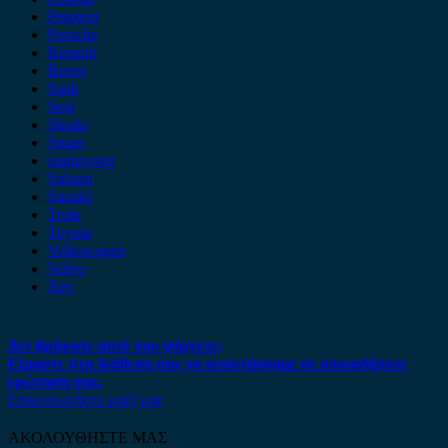
Peugeot
Porsche
Renault
Rover
Saab
Seat
Skoda
Smart
ssangyong
Subaru
Suzuki
Tesla
Toyota
Volkswagen
Volvo
Xev
Δεν βρήκατε αυτό που ψάχνετε;
Είμαστε στη διάθεση σας να απαντήσουμε σε οποιαδήποτε
ερώτηση σας.
Επικοινωνήστε μαζί μας
ΑΚΟΛΟΥΘΗΣΤΕ ΜΑΣ