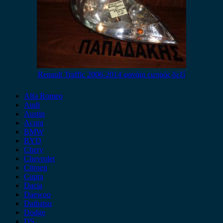
Renault Traffic 2006-2014 φανάρι εμπρός δεξί
Alfa Romeo
Audi
Austin
Acura
BMW
BYD
Chery
Chevrolet
Citroen
Cupra
Dacia
Daewoo
Daihatsu
Dodge
DS