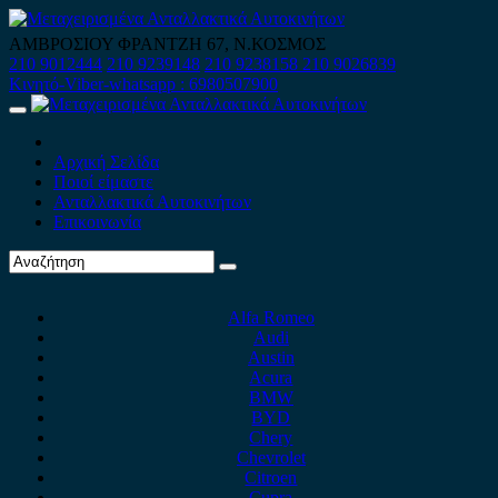
Skip
to
ΑΜΒΡΟΣΙΟΥ ΦΡΑΝΤΖΗ 67, Ν.ΚΟΣΜΟΣ
content
210 9012444
210 9239148
210 9238158
210 9026839
Κινητό-Viber-whatsapp : 6980507900
Primary
Menu
Αρχική Σελίδα
Ποιοί είμαστε
Ανταλλακτικά Αυτοκινήτων
Επικοινωνία
Alfa Romeo
Audi
Austin
Acura
BMW
BYD
Chery
Chevrolet
Citroen
Cupra