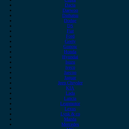
Dacia
Daewoo
Daihatsu
Dodge
DS
Fiat
Ford
Geely
Gonow
Honda
Hyundai
Isuzu
iveco
Jaecoo
Jaguar
Jeep Chrysler
KIA
Lada
Lancia
Leapmotor
Lexus
Lynk & co
Mazda
Mercedes