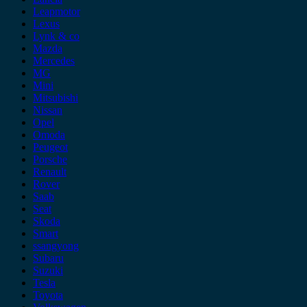
Leapmotor
Lexus
Lynk & co
Mazda
Mercedes
MG
Mini
Mitsubishi
Nissan
Opel
Omoda
Peugeot
Porsche
Renault
Rover
Saab
Seat
Skoda
Smart
ssangyong
Subaru
Suzuki
Tesla
Toyota