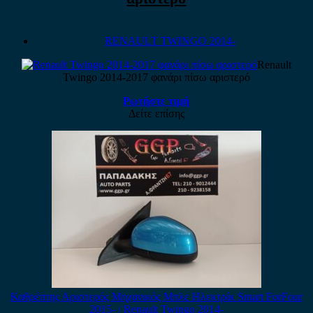
RENAULT TWINGO 2014-
Renault
Twingo 2014-2017 φανάρι πίσω αριστερό
Ρωτήστε τιμή
Δείτε επίσης
Καθρέπτης Αριστερός Μηχανικός Μπλε Ηλεκτρίκ Smart ForFour
2015- / Renault Twingo 2014-