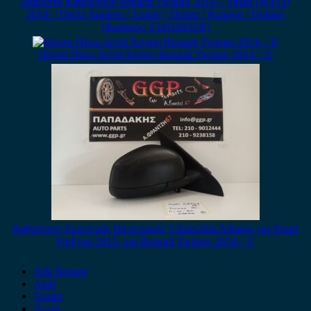
Διακόπτη Καθρέπτών Renault Twingo 2014- / Smart (W453)
2014- / Dacia Sandero / Loggy / Duster / Kangoo / Dokker
(Κωδικός: 254110431R)
Πόρτα Πίσω Δεξιά Άσπρη Renault Twingo 2014- / Ε
Καθρέπτης Αριστερός Ηλεκτρικός 5 Καλώδια Άβαφος για Smart
ForFour 2015- και Renault Twingo 2014- / Γ
Alfa Romeo
Audi
Austin
Acura