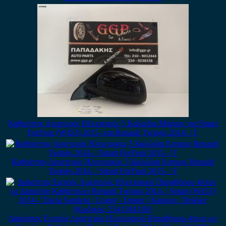
Καθρέπτης Αριστερός Ηλεκτρικός 5 Καλώδια Μαύρος για Smart
ForFour (W453) 2015- και Renault Twingo 2014- / Γ
Καθρέπτης Αριστερός Ηλεκτρικός 5 Καλώδια Άσπρος Renault
Twingo 2014- / Smart ForFour 2015- / Γ
Διακόπτης Εμπρός Αριστερός Ηλεκτρικού Παραθύρου 4πλος με