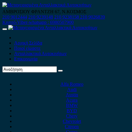
Skip
to
ΑΜΒΡΟΣΙΟΥ ΦΡΑΝΤΖΗ 67, Ν.ΚΟΣΜΟΣ
content
210 9012444
210 9239148
210 9238158
210 9026839
Κινητό-Viber-whatsapp : 6980507900
Primary
Menu
Αρχική Σελίδα
Ποιοί είμαστε
Ανταλλακτικά Αυτοκινήτων
Επικοινωνία
Alfa Romeo
Audi
Austin
Acura
BMW
BYD
Chery
Chevrolet
Citroen
Cupra