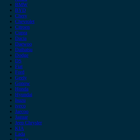
BMW
BYD
Chery
Chevrolet
Citroen
Cupra
Dacia
Daewoo
Daihatsu
Dodge
DS
Fiat
Ford
Geely
Gonow
Honda
Hyundai
Isuzu
iveco
Jaecoo
Jaguar
Jeep Chrysler
KIA
Lada
Lancia