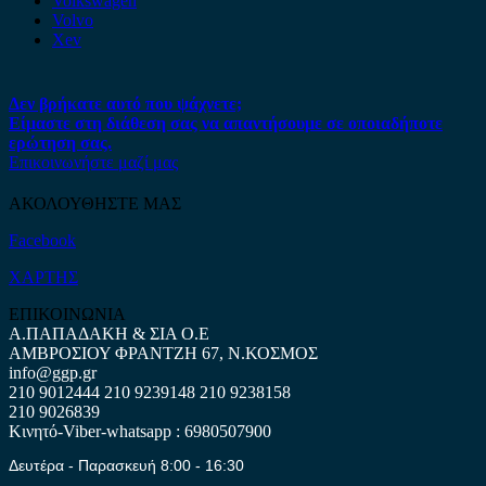
Volkswagen
Volvo
Xev
Δεν βρήκατε αυτό που ψάχνετε;
Είμαστε στη διάθεση σας να απαντήσουμε σε οποιαδήποτε
ερώτηση σας.
Επικοινωνήστε μαζί μας
ΑΚΟΛΟΥΘΗΣΤΕ ΜΑΣ
Facebook
ΧΑΡΤΗΣ
ΕΠΙΚΟΙΝΩΝΙΑ
Α.ΠΑΠΑΔΑΚΗ & ΣΙΑ Ο.Ε
ΑΜΒΡΟΣΙΟΥ ΦΡΑΝΤΖΗ 67, Ν.ΚΟΣΜΟΣ
info@ggp.gr
210 9012444
210 9239148
210 9238158
210 9026839
Κινητό-Viber-whatsapp : 6980507900
Δευτέρα - Παρασκευή 8:00 - 16:30