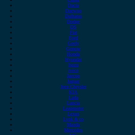
Dacia
Daewoo
Daihatsu
Dodge
DS
Fiat
Ford
Geely
Gonow
Honda
Hyundai
Isuzu
iveco
Jaecoo
Jaguar
Jeep Chrysler
KIA
Lada
Lancia
Leapmotor
Lexus
Lynk & co
Mazda
Mercedes