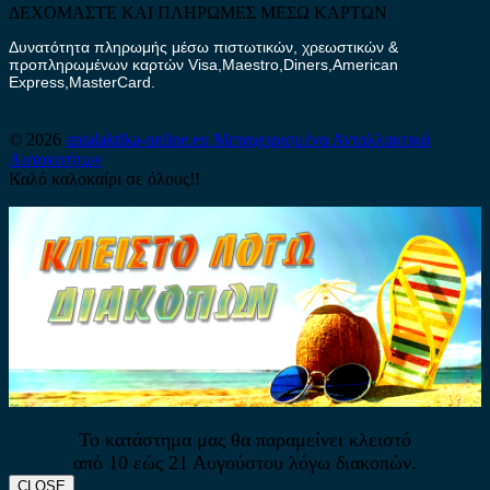
ΔΕΧΟΜΑΣΤΕ ΚΑΙ ΠΛΗΡΩΜΕΣ ΜΕΣΩ ΚΑΡΤΩΝ
Δυνατότητα πληρωμής μέσω πιστωτικών, χρεωστικών &
προπληρωμένων καρτών Visa,Maestro,Diners,American
Express,MasterCard.
© 2026
antalaktika-online.eu
Μεταχειρισμένα Ανταλλακτικά
Αυτοκινήτων
Καλό καλοκαίρι σε όλους!!
Το κατάστημα μας θα παραμείνει κλειστό
από 10 εώς 21 Αυγούστου λόγω διακοπών.
CLOSE