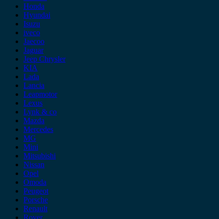
Honda
Hyundai
Isuzu
iveco
Jaecoo
Jaguar
Jeep Chrysler
KIA
Lada
Lancia
Leapmotor
Lexus
Lynk & co
Mazda
Mercedes
MG
Mini
Mitsubishi
Nissan
Opel
Omoda
Peugeot
Porsche
Renault
Rover