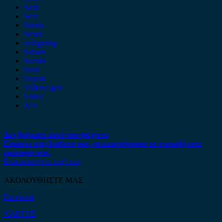
Saab
Seat
Skoda
Smart
ssangyong
Subaru
Suzuki
Tesla
Toyota
Volkswagen
Volvo
Xev
Δεν βρήκατε αυτό που ψάχνετε;
Είμαστε στη διάθεση σας να απαντήσουμε σε οποιαδήποτε
ερώτηση σας.
Επικοινωνήστε μαζί μας
ΑΚΟΛΟΥΘΗΣΤΕ ΜΑΣ
Facebook
ΧΑΡΤΗΣ