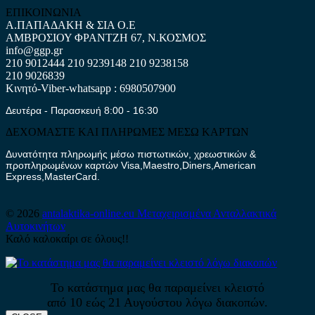
ΕΠΙΚΟΙΝΩΝΙΑ
Α.ΠΑΠΑΔΑΚΗ & ΣΙΑ Ο.Ε
ΑΜΒΡΟΣΙΟΥ ΦΡΑΝΤΖΗ 67, Ν.ΚΟΣΜΟΣ
info@ggp.gr
210 9012444
210 9239148
210 9238158
210 9026839
Κινητό-Viber-whatsapp : 6980507900
Δευτέρα - Παρασκευή 8:00 - 16:30
ΔΕΧΟΜΑΣΤΕ ΚΑΙ ΠΛΗΡΩΜΕΣ ΜΕΣΩ ΚΑΡΤΩΝ
Δυνατότητα πληρωμής μέσω πιστωτικών, χρεωστικών &
προπληρωμένων καρτών Visa,Maestro,Diners,American
Express,MasterCard.
© 2026
antalaktika-online.eu
Μεταχειρισμένα Ανταλλακτικά
Αυτοκινήτων
Καλό καλοκαίρι σε όλους!!
Το κατάστημα μας θα παραμείνει κλειστό
από 10 εώς 21 Αυγούστου λόγω διακοπών.