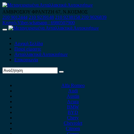
Skip
to
ΑΜΒΡΟΣΙΟΥ ΦΡΑΝΤΖΗ 67, Ν.ΚΟΣΜΟΣ
content
210 9012444
210 9239148
210 9238158
210 9026839
Κινητό-Viber-whatsapp : 6980507900
Primary
Menu
Αρχική Σελίδα
Ποιοί είμαστε
Ανταλλακτικά Αυτοκινήτων
Επικοινωνία
Alfa Romeo
Audi
Austin
Acura
BMW
BYD
Chery
Chevrolet
Citroen
Cupra