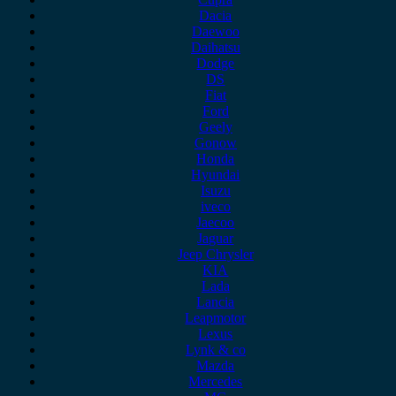
Dacia
Daewoo
Daihatsu
Dodge
DS
Fiat
Ford
Geely
Gonow
Honda
Hyundai
Isuzu
iveco
Jaecoo
Jaguar
Jeep Chrysler
KIA
Lada
Lancia
Leapmotor
Lexus
Lynk & co
Mazda
Mercedes