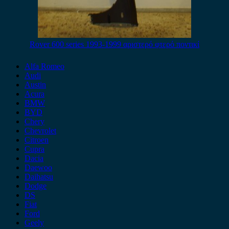
Rover 600 series 1993-1999 αριστερό φτερό ποντικί
Alfa Romeo
Audi
Austin
Acura
BMW
BYD
Chery
Chevrolet
Citroen
Cupra
Dacia
Daewoo
Daihatsu
Dodge
DS
Fiat
Ford
Geely