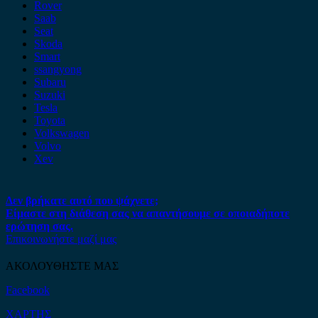
Rover
Saab
Seat
Skoda
Smart
ssangyong
Subaru
Suzuki
Tesla
Toyota
Volkswagen
Volvo
Xev
Δεν βρήκατε αυτό που ψάχνετε;
Είμαστε στη διάθεση σας να απαντήσουμε σε οποιαδήποτε
ερώτηση σας.
Επικοινωνήστε μαζί μας
ΑΚΟΛΟΥΘΗΣΤΕ ΜΑΣ
Facebook
ΧΑΡΤΗΣ