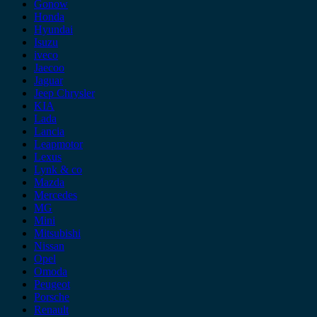
Gonow
Honda
Hyundai
Isuzu
iveco
Jaecoo
Jaguar
Jeep Chrysler
KIA
Lada
Lancia
Leapmotor
Lexus
Lynk & co
Mazda
Mercedes
MG
Mini
Mitsubishi
Nissan
Opel
Omoda
Peugeot
Porsche
Renault