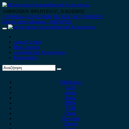
Skip
to
ΑΜΒΡΟΣΙΟΥ ΦΡΑΝΤΖΗ 67, Ν.ΚΟΣΜΟΣ
content
210 9012444
210 9239148
210 9238158
210 9026839
Κινητό-Viber-whatsapp : 6980507900
Primary
Menu
Αρχική Σελίδα
Ποιοί είμαστε
Ανταλλακτικά Αυτοκινήτων
Επικοινωνία
Alfa Romeo
Audi
Austin
Acura
BMW
BYD
Chery
Chevrolet
Citroen
Cupra