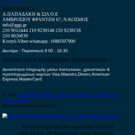
ΕΠΙΚΟΙΝΩΝΙΑ
Α.ΠΑΠΑΔΑΚΗ & ΣΙΑ Ο.Ε
ΑΜΒΡΟΣΙΟΥ ΦΡΑΝΤΖΗ 67, Ν.ΚΟΣΜΟΣ
info@ggp.gr
210 9012444
210 9239148
210 9238158
210 9026839
Κινητό-Viber-whatsapp : 6980507900
Δευτέρα - Παρασκευή 8:00 - 16:30
ΔΕΧΟΜΑΣΤΕ ΚΑΙ ΠΛΗΡΩΜΕΣ ΜΕΣΩ ΚΑΡΤΩΝ
Δυνατότητα πληρωμής μέσω πιστωτικών, χρεωστικών &
προπληρωμένων καρτών Visa,Maestro,Diners,American
Express,MasterCard.
© 2026
antalaktika-online.eu
Μεταχειρισμένα Ανταλλακτικά
Αυτοκινήτων
Καλό καλοκαίρι σε όλους!!
Το κατάστημα μας θα παραμείνει κλειστό
από 10 εώς 21 Αυγούστου λόγω διακοπών.