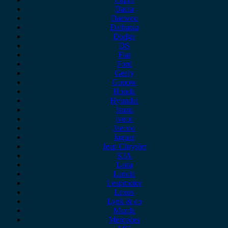
Dacia
Daewoo
Daihatsu
Dodge
DS
Fiat
Ford
Geely
Gonow
Honda
Hyundai
Isuzu
iveco
Jaecoo
Jaguar
Jeep Chrysler
KIA
Lada
Lancia
Leapmotor
Lexus
Lynk & co
Mazda
Mercedes