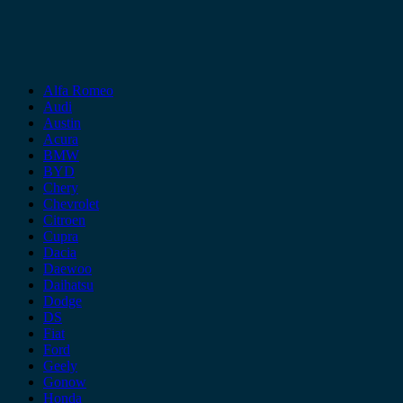
Alfa Romeo
Audi
Austin
Acura
BMW
BYD
Chery
Chevrolet
Citroen
Cupra
Dacia
Daewoo
Daihatsu
Dodge
DS
Fiat
Ford
Geely
Gonow
Honda