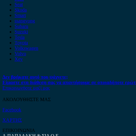
Seat
Skoda
Smart
ssangyong
Subaru
Suzuki
Tesla
Toyota
Volkswagen
Volvo
Xev
Δεν βρήκατε αυτό που ψάχνετε;
Είμαστε στη διάθεση σας να απαντήσουμε σε οποιαδήποτε ερώτ
Επικοινωνήστε μαζί μας
ΑΚΟΛΟΥΘΗΣΤΕ ΜΑΣ
Facebook
ΧΑΡΤΗΣ
ΕΠΙΚΟΙΝΩΝΙΑ
Α.ΠΑΠΑΔΑΚΗ & ΣΙΑ Ο.Ε