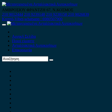
Skip
to
ΑΜΒΡΟΣΙΟΥ ΦΡΑΝΤΖΗ 67, Ν.ΚΟΣΜΟΣ
content
210 9012444
210 9239148
210 9238158
210 9026839
Κινητό-Viber-whatsapp : 6980507900
Primary
Menu
Αρχική Σελίδα
Ποιοί είμαστε
Ανταλλακτικά Αυτοκινήτων
Επικοινωνία