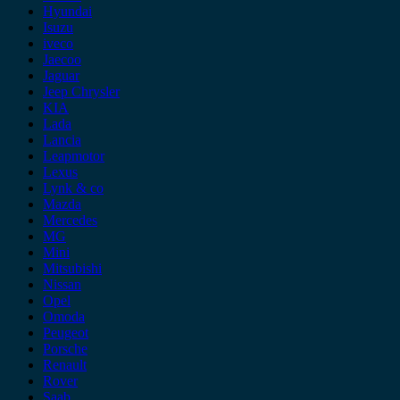
Hyundai
Isuzu
iveco
Jaecoo
Jaguar
Jeep Chrysler
KIA
Lada
Lancia
Leapmotor
Lexus
Lynk & co
Mazda
Mercedes
MG
Mini
Mitsubishi
Nissan
Opel
Omoda
Peugeot
Porsche
Renault
Rover
Saab