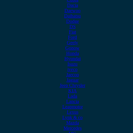
Dacia
Daewoo
Daihatsu
Dodge
DS
Fiat
Ford
Geely
Gonow
Honda
Hyundai
Isuzu
iveco
Jaecoo
Jaguar
Jeep Chrysler
KIA
Lada
Lancia
Leapmotor
Lexus
Lynk & co
Mazda
Mercedes