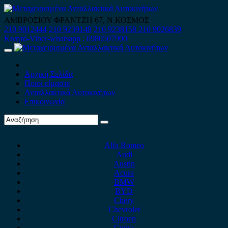
Skip
to
ΑΜΒΡΟΣΙΟΥ ΦΡΑΝΤΖΗ 67, Ν.ΚΟΣΜΟΣ
content
210 9012444
210 9239148
210 9238158
210 9026839
Κινητό-Viber-whatsapp : 6980507900
Primary
Menu
Αρχική Σελίδα
Ποιοί είμαστε
Ανταλλακτικά Αυτοκινήτων
Επικοινωνία
Alfa Romeo
Audi
Austin
Acura
BMW
BYD
Chery
Chevrolet
Citroen
Cupra