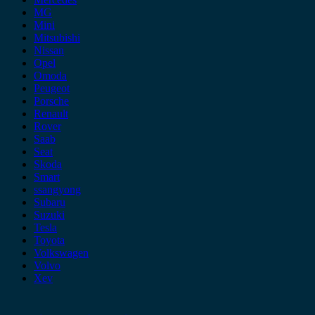
MG
Mini
Mitsubishi
Nissan
Opel
Omoda
Peugeot
Porsche
Renault
Rover
Saab
Seat
Skoda
Smart
ssangyong
Subaru
Suzuki
Tesla
Toyota
Volkswagen
Volvo
Xev