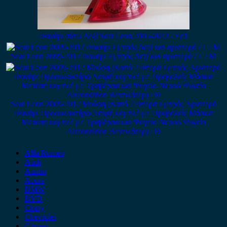
Φανάρι πίσω Δεξί Seat Leon 2005-2012 / Εc1
Seat Leon 2009-2012 Φανάρι Εμπρός Δεξί και αριστερό / Γ / Μ
Seat Leon 2009-2012 Μούρη (Καπό 2 Φτερά Εμπρός Αριστερό
Φανάρι Προφυλακτήρα Ασιμή κομπλέ με Προβολείς Μάσκα
Μετόπη κομπλέ με Τραβέρσα και Ψυγείο Νερού Ψυγείο
Aircondition Βεντιλάτερ) / Θ
Alfa Romeo
Audi
Austin
Acura
BMW
BYD
Chery
Chevrolet
Citroen