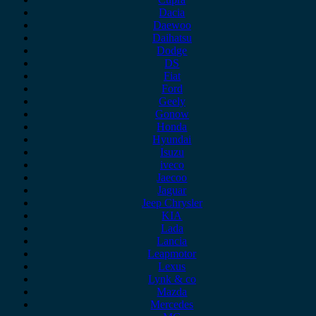
Dacia
Daewoo
Daihatsu
Dodge
DS
Fiat
Ford
Geely
Gonow
Honda
Hyundai
Isuzu
iveco
Jaecoo
Jaguar
Jeep Chrysler
KIA
Lada
Lancia
Leapmotor
Lexus
Lynk & co
Mazda
Mercedes