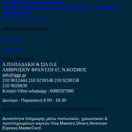
Δεν βρήκατε αυτό που ψάχνετε;
Είμαστε στη διάθεση σας να απαντήσουμε σε οποιαδήποτε
ερώτηση σας.
Επικοινωνήστε μαζί μας
ΑΚΟΛΟΥΘΗΣΤΕ ΜΑΣ
Facebook
ΧΑΡΤΗΣ
ΕΠΙΚΟΙΝΩΝΙΑ
Α.ΠΑΠΑΔΑΚΗ & ΣΙΑ Ο.Ε
ΑΜΒΡΟΣΙΟΥ ΦΡΑΝΤΖΗ 67, Ν.ΚΟΣΜΟΣ
info@ggp.gr
210 9012444
210 9239148
210 9238158
210 9026839
Κινητό-Viber-whatsapp : 6980507900
Δευτέρα - Παρασκευή 8:00 - 16:30
ΔΕΧΟΜΑΣΤΕ ΚΑΙ ΠΛΗΡΩΜΕΣ ΜΕΣΩ ΚΑΡΤΩΝ
Δυνατότητα πληρωμής μέσω πιστωτικών, χρεωστικών &
προπληρωμένων καρτών Visa,Maestro,Diners,American
Express,MasterCard.