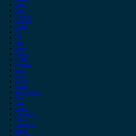
Cupra
Dacia
Daewoo
Daihatsu
Dodge
DS
Fiat
Ford
Geely
Gonow
Honda
Hyundai
Isuzu
iveco
Jaecoo
Jaguar
Jeep Chrysler
KIA
Lada
Lancia
Leapmotor
Lexus
Lynk & co
Mazda
Mercedes