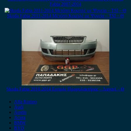
Fabia 2007-2014
Skoda Fabia 2011-2014 Μετόπη Κομπλέ με Ψυγεία – TSI – Θ
Skoda Fabia 2010-2014 Εμπρός Προφυλακτήρας – Λαχανί – Θ
Alfa Romeo
Audi
Austin
Acura
BMW
BYD