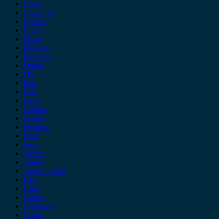
Chery
Chevrolet
Citroen
Cupra
Dacia
Daewoo
Daihatsu
Dodge
DS
Fiat
Ford
Geely
Gonow
Honda
Hyundai
Isuzu
iveco
Jaecoo
Jaguar
Jeep Chrysler
KIA
Lada
Lancia
Leapmotor
Lexus