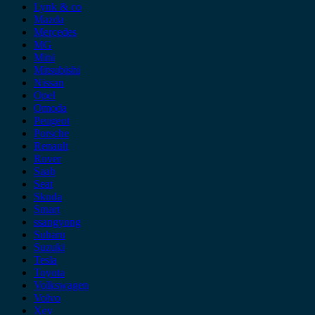
Lynk & co
Mazda
Mercedes
MG
Mini
Mitsubishi
Nissan
Opel
Omoda
Peugeot
Porsche
Renault
Rover
Saab
Seat
Skoda
Smart
ssangyong
Subaru
Suzuki
Tesla
Toyota
Volkswagen
Volvo
Xev