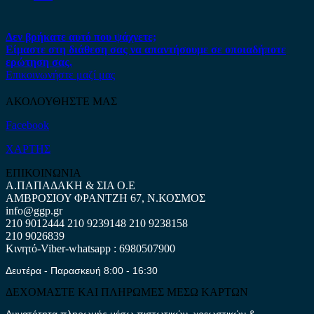
Δεν βρήκατε αυτό που ψάχνετε;
Είμαστε στη διάθεση σας να απαντήσουμε σε οποιαδήποτε
ερώτηση σας.
Επικοινωνήστε μαζί μας
ΑΚΟΛΟΥΘΗΣΤΕ ΜΑΣ
Facebook
ΧΑΡΤΗΣ
ΕΠΙΚΟΙΝΩΝΙΑ
Α.ΠΑΠΑΔΑΚΗ & ΣΙΑ Ο.Ε
ΑΜΒΡΟΣΙΟΥ ΦΡΑΝΤΖΗ 67, Ν.ΚΟΣΜΟΣ
info@ggp.gr
210 9012444
210 9239148
210 9238158
210 9026839
Κινητό-Viber-whatsapp : 6980507900
Δευτέρα - Παρασκευή 8:00 - 16:30
ΔΕΧΟΜΑΣΤΕ ΚΑΙ ΠΛΗΡΩΜΕΣ ΜΕΣΩ ΚΑΡΤΩΝ
Δυνατότητα πληρωμής μέσω πιστωτικών, χρεωστικών &