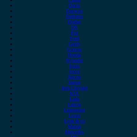
Dacia
Daewoo
Daihatsu
Dodge
DS
Fiat
Ford
Geely
Gonow
Honda
Hyundai
Isuzu
iveco
Jaecoo
Jaguar
Jeep Chrysler
KIA
Lada
Lancia
Leapmotor
Lexus
Lynk & co
Mazda
Mercedes