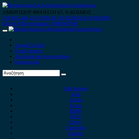
Skip
to
ΑΜΒΡΟΣΙΟΥ ΦΡΑΝΤΖΗ 67, Ν.ΚΟΣΜΟΣ
content
210 9012444
210 9239148
210 9238158
210 9026839
Κινητό-Viber-whatsapp : 6980507900
Primary
Menu
Αρχική Σελίδα
Ποιοί είμαστε
Ανταλλακτικά Αυτοκινήτων
Επικοινωνία
Alfa Romeo
Audi
Austin
Acura
BMW
BYD
Chery
Chevrolet
Citroen
Cupra