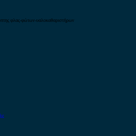
κόπτης φλας-φώτων-υαλοκαθαριστήρων
λε