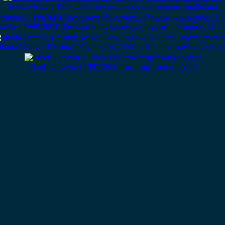
Skoda Octavia 1997-2000 φανάρι εμπρός αριστερό με προβολάκι
avia 4 1998-2004 Diesel καντράν οργάνων (όργανα) – κωδικός: 1U1
Skoda Octavia 4 Station Wagon (s.w.) 2000-2010 πίσω φανάρι αριστερ
Skoda Octavia 4 1997-2000 ταινία τιμονιού (ροζέτα)