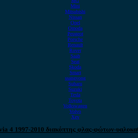
MG
Mini
Mitsubishi
Nissan
Opel
Omoda
Peugeot
Porsche
Renault
Rover
Saab
Seat
Skoda
Smart
ssangyong
Subaru
Suzuki
Tesla
Toyota
Volkswagen
Volvo
Xev
via 4 1997-2010 διακόπτης φλας-φώτων-υαλοκ