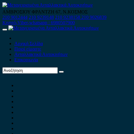
Skip
to
ΑΜΒΡΟΣΙΟΥ ΦΡΑΝΤΖΗ 67, Ν.ΚΟΣΜΟΣ
content
210 9012444
210 9239148
210 9238158
210 9026839
Κινητό-Viber-whatsapp : 6980507900
Primary
Menu
Αρχική Σελίδα
Ποιοί είμαστε
Ανταλλακτικά Αυτοκινήτων
Επικοινωνία