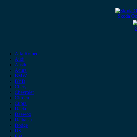
Skoda Oct
Alfa Romeo
Audi
Austin
Acura
BMW
BYD
Chery
Chevrolet
Citroen
Cupra
Dacia
Daewoo
Daihatsu
Dodge
DS
Fiat