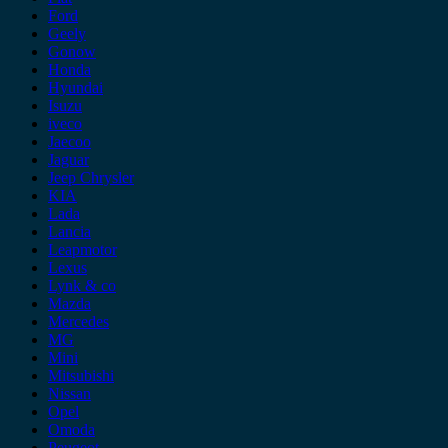
Ford
Geely
Gonow
Honda
Hyundai
Isuzu
iveco
Jaecoo
Jaguar
Jeep Chrysler
KIA
Lada
Lancia
Leapmotor
Lexus
Lynk & co
Mazda
Mercedes
MG
Mini
Mitsubishi
Nissan
Opel
Omoda
Peugeot