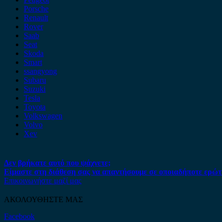
Porsche
Renault
Rover
Saab
Seat
Skoda
Smart
ssangyong
Subaru
Suzuki
Tesla
Toyota
Volkswagen
Volvo
Xev
Δεν βρήκατε αυτό που ψάχνετε;
Είμαστε στη διάθεση σας να απαντήσουμε σε οποιαδήποτε ερώτ
Επικοινωνήστε μαζί μας
ΑΚΟΛΟΥΘΗΣΤΕ ΜΑΣ
Facebook