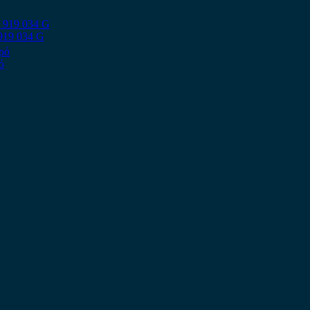
 919 034 G
ό