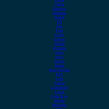
Dacia
Daewoo
Daihatsu
Dodge
DS
Fiat
Ford
Geely
Gonow
Honda
Hyundai
Isuzu
iveco
Jaecoo
Jaguar
Jeep Chrysler
KIA
Lada
Lancia
Leapmotor
Lexus
Lynk & co
Mazda
Mercedes