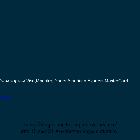
ων καρτών Visa,Maestro,Diners,American Express,MasterCard.
νήτων
Το κατάστημα μας θα παραμείνει κλειστό
από 10 εώς 21 Αυγούστου λόγω διακοπών.