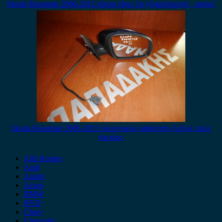
Skoda Roomster 2006-2015 πόρτα πίσω 5η (τζαμόπορτα) – ασημί
Skoda Roomster 2006-2015 ηλεκτρικός καθρέπτης δεξιός μπλε
σκούρο
Alfa Romeo
Audi
Austin
Acura
BMW
BYD
Chery
Chevrolet