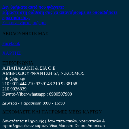
Δεν βρήκατε αυτό που ψάχνετε;
Είμαστε στη διάθεση σας να απαντήσουμε σε οποιαδήποτε
ερώτηση σας.
Επικοινωνήστε μαζί μας
ΑΚΟΛΟΥΘΗΣΤΕ ΜΑΣ
Facebook
ΧΑΡΤΗΣ
ΕΠΙΚΟΙΝΩΝΙΑ
Α.ΠΑΠΑΔΑΚΗ & ΣΙΑ Ο.Ε
ΑΜΒΡΟΣΙΟΥ ΦΡΑΝΤΖΗ 67, Ν.ΚΟΣΜΟΣ
info@ggp.gr
210 9012444
210 9239148
210 9238158
210 9026839
Κινητό-Viber-whatsapp : 6980507900
Δευτέρα - Παρασκευή 8:00 - 16:30
ΔΕΧΟΜΑΣΤΕ ΚΑΙ ΠΛΗΡΩΜΕΣ ΜΕΣΩ ΚΑΡΤΩΝ
Δυνατότητα πληρωμής μέσω πιστωτικών, χρεωστικών &
προπληρωμένων καρτών Visa,Maestro,Diners,American