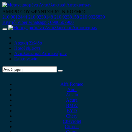
Skip
to
ΑΜΒΡΟΣΙΟΥ ΦΡΑΝΤΖΗ 67, Ν.ΚΟΣΜΟΣ
content
210 9012444
210 9239148
210 9238158
210 9026839
Κινητό-Viber-whatsapp : 6980507900
Primary
Menu
Αρχική Σελίδα
Ποιοί είμαστε
Ανταλλακτικά Αυτοκινήτων
Επικοινωνία
Alfa Romeo
Audi
Austin
Acura
BMW
BYD
Chery
Chevrolet
Citroen
Cupra