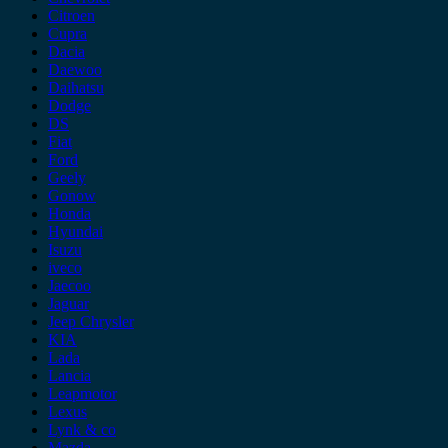
Citroen
Cupra
Dacia
Daewoo
Daihatsu
Dodge
DS
Fiat
Ford
Geely
Gonow
Honda
Hyundai
Isuzu
iveco
Jaecoo
Jaguar
Jeep Chrysler
KIA
Lada
Lancia
Leapmotor
Lexus
Lynk & co
Mazda