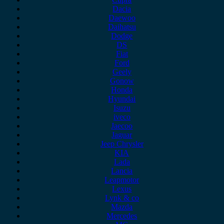
Dacia
Daewoo
Daihatsu
Dodge
DS
Fiat
Ford
Geely
Gonow
Honda
Hyundai
Isuzu
iveco
Jaecoo
Jaguar
Jeep Chrysler
KIA
Lada
Lancia
Leapmotor
Lexus
Lynk & co
Mazda
Mercedes