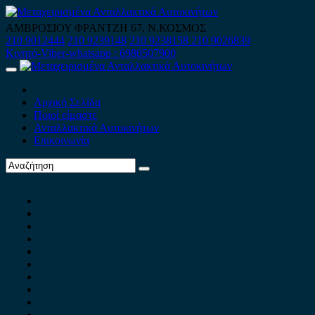
Skip
to
ΑΜΒΡΟΣΙΟΥ ΦΡΑΝΤΖΗ 67, Ν.ΚΟΣΜΟΣ
content
210 9012444
210 9239148
210 9238158
210 9026839
Κινητό-Viber-whatsapp : 6980507900
Primary
Menu
Αρχική Σελίδα
Ποιοί είμαστε
Ανταλλακτικά Αυτοκινήτων
Επικοινωνία