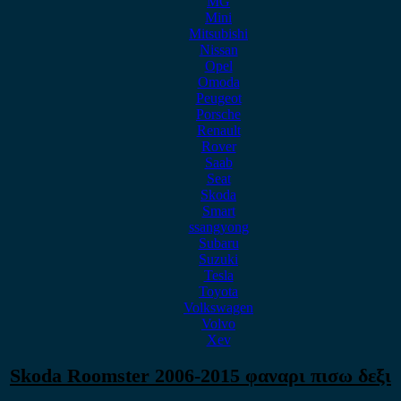
MG
Mini
Mitsubishi
Nissan
Opel
Omoda
Peugeot
Porsche
Renault
Rover
Saab
Seat
Skoda
Smart
ssangyong
Subaru
Suzuki
Tesla
Toyota
Volkswagen
Volvo
Xev
Skoda Roomster 2006-2015 φαναρι πισω δεξι