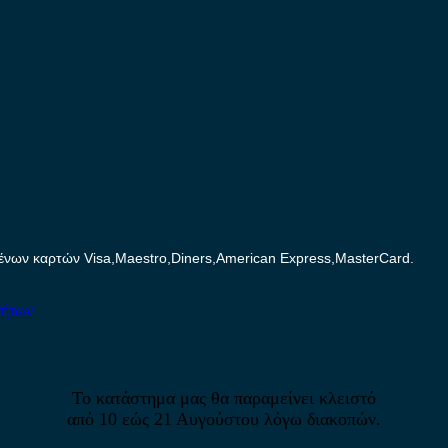
ων καρτών Visa,Maestro,Diners,American Express,MasterCard.
νήτων
Το κατάστημα μας θα παραμείνει κλειστό
από 10 εώς 21 Αυγούστου λόγω διακοπών.