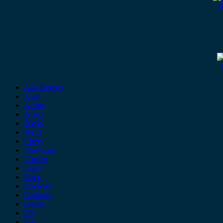
S
Alfa Romeo
Audi
Austin
Acura
BMW
BYD
Chery
Chevrolet
Citroen
Cupra
Dacia
Daewoo
Daihatsu
Dodge
DS
Fiat