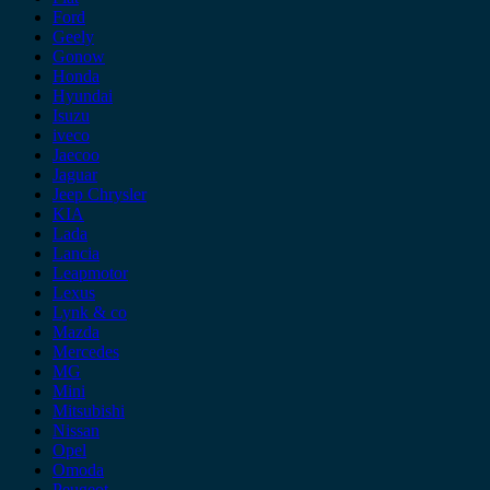
Ford
Geely
Gonow
Honda
Hyundai
Isuzu
iveco
Jaecoo
Jaguar
Jeep Chrysler
KIA
Lada
Lancia
Leapmotor
Lexus
Lynk & co
Mazda
Mercedes
MG
Mini
Mitsubishi
Nissan
Opel
Omoda
Peugeot