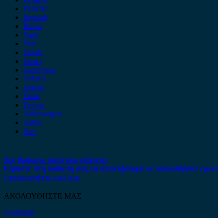
Porsche
Renault
Rover
Saab
Seat
Skoda
Smart
ssangyong
Subaru
Suzuki
Tesla
Toyota
Volkswagen
Volvo
Xev
Δεν βρήκατε αυτό που ψάχνετε;
Είμαστε στη διάθεση σας να απαντήσουμε σε οποιαδήποτε ερώτ
Επικοινωνήστε μαζί μας
ΑΚΟΛΟΥΘΗΣΤΕ ΜΑΣ
Facebook