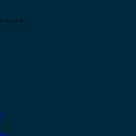
ι πισω δεξι
μί