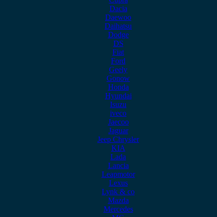
Dacia
Daewoo
Daihatsu
Dodge
DS
Fiat
Ford
Geely
Gonow
Honda
Hyundai
Isuzu
iveco
Jaecoo
Jaguar
Jeep Chrysler
KIA
Lada
Lancia
Leapmotor
Lexus
Lynk & co
Mazda
Mercedes