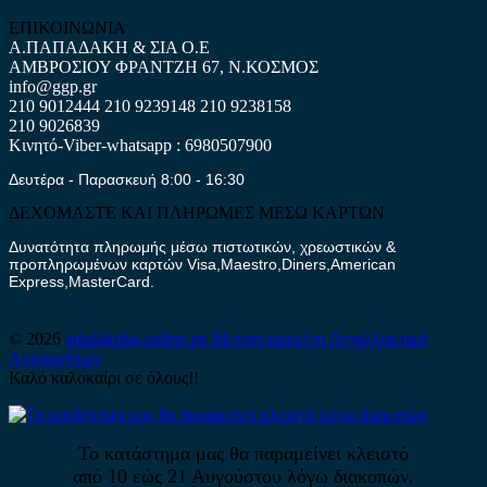
ΕΠΙΚΟΙΝΩΝΙΑ
Α.ΠΑΠΑΔΑΚΗ & ΣΙΑ Ο.Ε
ΑΜΒΡΟΣΙΟΥ ΦΡΑΝΤΖΗ 67, Ν.ΚΟΣΜΟΣ
info@ggp.gr
210 9012444
210 9239148
210 9238158
210 9026839
Κινητό-Viber-whatsapp : 6980507900
Δευτέρα - Παρασκευή 8:00 - 16:30
ΔΕΧΟΜΑΣΤΕ ΚΑΙ ΠΛΗΡΩΜΕΣ ΜΕΣΩ ΚΑΡΤΩΝ
Δυνατότητα πληρωμής μέσω πιστωτικών, χρεωστικών &
προπληρωμένων καρτών Visa,Maestro,Diners,American
Express,MasterCard.
© 2026
antalaktika-online.eu
Μεταχειρισμένα Ανταλλακτικά
Αυτοκινήτων
Καλό καλοκαίρι σε όλους!!
Το κατάστημα μας θα παραμείνει κλειστό
από 10 εώς 21 Αυγούστου λόγω διακοπών.