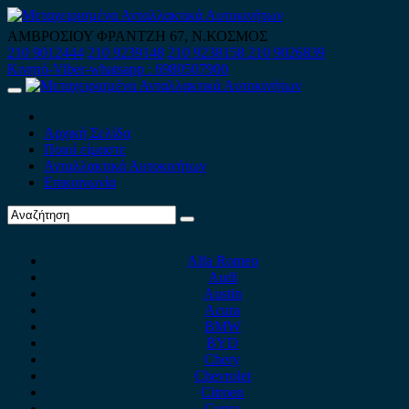
Skip
to
ΑΜΒΡΟΣΙΟΥ ΦΡΑΝΤΖΗ 67, Ν.ΚΟΣΜΟΣ
content
210 9012444
210 9239148
210 9238158
210 9026839
Κινητό-Viber-whatsapp : 6980507900
Primary
Menu
Αρχική Σελίδα
Ποιοί είμαστε
Ανταλλακτικά Αυτοκινήτων
Επικοινωνία
Alfa Romeo
Audi
Austin
Acura
BMW
BYD
Chery
Chevrolet
Citroen
Cupra