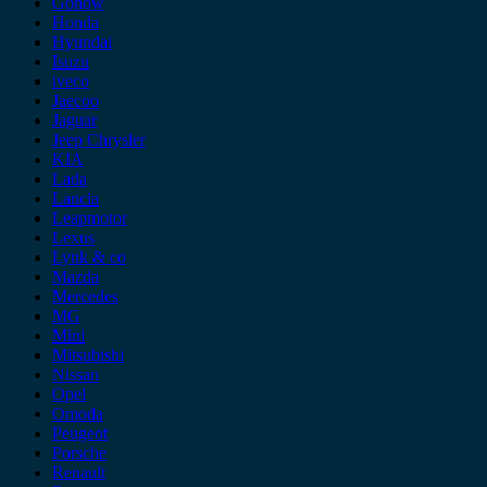
Gonow
Honda
Hyundai
Isuzu
iveco
Jaecoo
Jaguar
Jeep Chrysler
KIA
Lada
Lancia
Leapmotor
Lexus
Lynk & co
Mazda
Mercedes
MG
Mini
Mitsubishi
Nissan
Opel
Omoda
Peugeot
Porsche
Renault