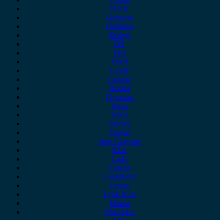
Dacia
Daewoo
Daihatsu
Dodge
DS
Fiat
Ford
Geely
Gonow
Honda
Hyundai
Isuzu
iveco
Jaecoo
Jaguar
Jeep Chrysler
KIA
Lada
Lancia
Leapmotor
Lexus
Lynk & co
Mazda
Mercedes