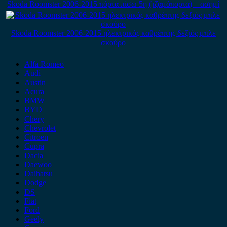
Skoda Roomster 2006-2015 πόρτα πίσω 5η (τζαμόπορτα) – ασημί
Skoda Roomster 2006-2015 ηλεκτρικός καθρέπτης δεξιός μπλε
σκούρο
Alfa Romeo
Audi
Austin
Acura
BMW
BYD
Chery
Chevrolet
Citroen
Cupra
Dacia
Daewoo
Daihatsu
Dodge
DS
Fiat
Ford
Geely