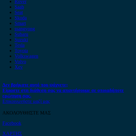
Rover
Saab
Seat
Skoda
Smart
ssangyong
Subaru
Suzuki
Tesla
Toyota
Volkswagen
Volvo
Xev
Δεν βρήκατε αυτό που ψάχνετε;
Είμαστε στη διάθεση σας να απαντήσουμε σε οποιαδήποτε
ερώτηση σας.
Επικοινωνήστε μαζί μας
ΑΚΟΛΟΥΘΗΣΤΕ ΜΑΣ
Facebook
ΧΑΡΤΗΣ